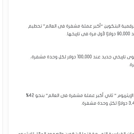
الرقمية البتكوين “أكبر عملة مشفرة فى العالم” تحطيم
ها.
ويأتي ذلك وسط توقعات بمزيد من الصعود نحو مستوى تاريخي جديد عند 100,000 دولار لكل وحدة مشفرة،
ة.
منذ انتخاب ترامب يوم الأربعاء الماضي ،ارتفعت أسعار الإيثريوم ” ثاني أكبر عملة مشفرة فى العالم” بنحو 42%