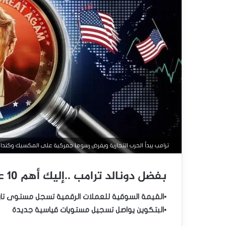
ترامب يبدأ الحرب التجارية ويفرض رسوما جمركية على المكسيك وكندا 
بفضل دونالد ترامب ..إليك أهم 10 عملات رقمية حققت ارتفاعات مذهلة
•القيمة السوقية للعملات الرقمية تسجل مستوى تا
•البتكوين يواصل تسجيل مستويات قياسية جديدة