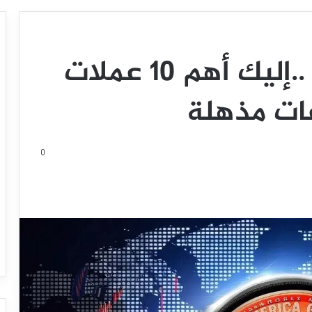
بفضل دونالد ترامب ..إليك أهم 10 عملات
ات مذهلة
0