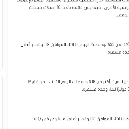
القياسية التي حققتها البتكوين والصعود الهائل للإيثريوم
،بل امتدت موجة الارتفاعات لتشمل معظم العملات الرقمية الأخرى . فيما يلي قائمة بأهم 10 عملات حققت
ارتفعت رابع أكبر عملة مشفرة فى العالم “سولانا” بأكثر من 35% ،وسجلت اليوم الثلاثاء الموافق 12 نوفمبر أعلى
ارتفعت العملة الخاصة بأكبر منصة رقمية فى العالم “بينانس” بأكثر من 18% ،وسجلت اليوم الثلاثاء الموافق 12
ارتفعت عملة الدوجكوين بحوالي 159% ،وسجلت اليوم الثلاثاء الموافق 12 نوفمبر أعلى مستوى فى (ثلاث