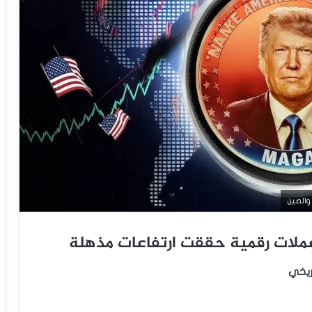
والصين
ريخي