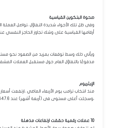
صحوة البتكوين القياسية
وفى ظل تلك الأجواء شديدة التفاؤل ،تواصل العملة 
أرقامها القياسية على وشك تجاوز الحاجز النفسي عند 90,000 دولارًا لأول مرة فى تاريخ
مدفوعًا بالتفاؤل العام حول مستقبل العملات المشفر
الإيثريوم
،وسجلت أعلى مستوى فى (أربعة أشهر) عند 3,447.6 دولارًا لكل وحدة مشفرة.
10 عملات رقمية حققت ارتفاعات مذهلة