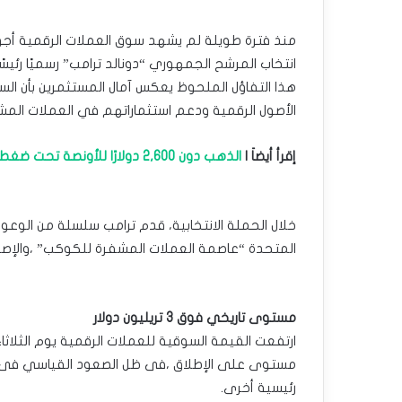
منذ فترة طويلة لم يشهد سوق العملات الرقمية أجواء 
انتخاب المرشح الجمهوري “دونالد ترامب” رسميًا رئيسًا
هذا التفاؤل الملحوظ يعكس آمال المستثمرين بأن الس
الأصول الرقمية ودعم استثماراتهم في العملات المش
إقرأ أيضاَ |
الذهب دون 2,600 دولارًا للأونصة تحت ضغط الدولار الأمريكي
خلال الحملة الانتخابية، قدم ترامب سلسلة من الوعو
المتحدة “عاصمة العملات المشفرة للكوكب” ،والإصرا
مستوى تاريخي فوق 3 تريليون دولار
مستوى على الإطلاق ،فى ظل الصعود القياسي فى أسعا
رئيسية أخرى.