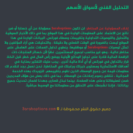
التحليل الفني لأسواق الأسهم
إخلاء المسؤولية عن المخاطر:
لن تكون
3araboptions
مسؤولة عن أي خسارة أو ضرر
ناتج عن الاعتماد على المعلومات الواردة في هذا الموقع بما في ذلك الأخبار السوقية
والتحليل والتوصيات التداولية وتقييمات وسطاء فوركس. البيانات الواردة في هذا
الموقع ليست بالضرورة في الوقت الفعلي ولا دقيقة ، والتحليلات هي آراء المؤلفين ولا
تمثل توصيات
3araboptions
أو موظفيها. ينطوي تداول العملات على الهامش على
مخاطر عالية ، وهو غير مناسب لجميع المستثمرين. نظرًا لأن خسائر المنتجات ذات
الرافعة المالية قادرة على تجاوز الودائع الأولية ووضع رأس المال في خطر. قبل اتخاذ
قرار بالتداول في فوركس أو أي أداة مالية أخرى ، يجب عليك التفكير بعناية في
أهدافك الاستثمارية ومستوى خبرتك ورغبتك في المخاطرة. نحن نعمل بجد لنقدم لك
معلومات قيمة عن جميع الوسطاء الذين نقوم بتقييمهم. لتزويدك بهذه الخدمة
المجانية ، نتلقى رسوم إعلانات من الوسطاء ، بما في ذلك بعض من هؤلاء المدرجين
ضمن تصنيفاتنا وعلى هذه الصفحة. بينما نبذل قصارى جهدنا لضمان تحديث جميع
بياناتنا ، فإننا نشجعك على التحقق من معلوماتنا مع الوسيط مباشرةً.
جميع حقوق النشر محفوظة لـ ©
3araboptions.com
‫X
فيسبوك
انستقرام