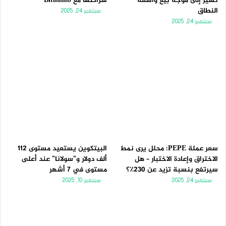
تُشير إلى موجة بيع واسعة
شراكتها مع Bithumb
النطاق
سبتمبر 24, 2025
سبتمبر 24, 2025
سعر عملة PEPE: محلل يرى نمط
البيتكوين يستعيد مستوى 112
الاختراق وإعادة الاختبار – هل
ألف دولار و”سولانا” عند أعلى
سيرتفع بنسبة تزيد عن 230٪؟
مستوى في 7 أشهر
سبتمبر 24, 2025
سبتمبر 10, 2025