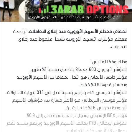
التحليل الفني للعملات
الأسواق الأوروبية تتأثر بقرار تثبيت الفائدة من البنك المركزي الأوروبي
مارس
انخفاض معظم الأسهم الأوروبية عند إغلاق التعاملات.
تراجعت
23,
2026
معظم مؤشرات الأسهم الأوروبية بشكل ملحوظ عند إغلاق
س
التداولات،
ع
ر
ا
وذلك وفقا لما يلي:
ل
المؤشر الأوروبي Stoxx 600 ينخفض بنسبة 1% تقريبا.
د
مؤشر داكس الألماني هو الأقل انخفاضا بين الأسهم الأوروبية
و
ل
وبخسائر قدرها 0.9% فقط.
ا
المؤشر الفرنسي كاك يتراجع بنسبة تصل إلى 1.1% بنهاية التداولات.
ر
م
مؤشر فوتسي البريطاني هو الأكثر خسارة بين مؤشرات الأسهم
ق
الأوروبية بحوالي 1.6% عند الإغلاق.
ا
مؤشر IBEX الإسباني يسجل تراجعا بنسبة تصل إلى 0.9%.
ب
ل
المؤشر الإيطالي MIB يخالف الأسهم الأوروبية ويرتفع بنسبة تقدر
ا
بحوالي 0.6% في ختام التعاملات.