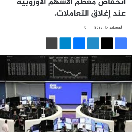
انخفاض معظم الأسهم الأوروبية
عند إغلاق التعاملات.
أغسطس 15, 2023
0
فيسبوك
‫X
لينكدإن
ماسنجر
تيلقرام
طباعة