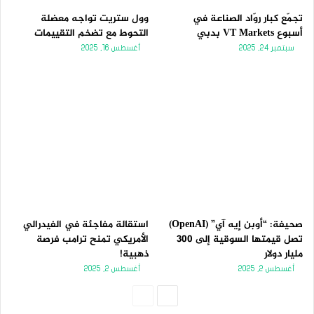
تجمّع كبار روّاد الصناعة في
وول ستريت تواجه معضلة
أسبوع VT Markets بدبي
التحوط مع تضخم التقييمات
سبتمبر 24, 2025
أغسطس 16, 2025
صحيفة: “أوبن إيه آي” (OpenAI)
استقالة مفاجئة في الفيدرالي
تصل قيمتها السوقية إلى 300
الأمريكي تمنح ترامب فرصة
مليار دولار
ذهبية!
أغسطس 2, 2025
أغسطس 2, 2025
الصفحة
الصفحة