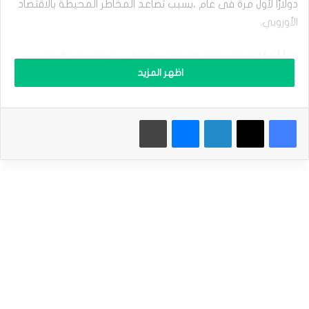
2025
دولارًا لأول مرة فى عام ،بسبب تصاعد المخاطر المحيطة بالاقتصاد
ا
الأوروبي.
ل
ي
و
إقرأ أيضاَ |
الدولار مقابل الفرنك يحقق الهدف الممتد الأول –
ر
اظهر المزيد
توقعات اليوم 13-11-2024
و
ي
ت
فيسبوك
‫X
لينكدإن
ماسنجر
طباعة
ر
خاصة التوترات السياسية فى ألمانيا “أكبر اقتصاد فى أوروبا”
ا
،بالإضافة إلى الضغوط التجارية للرئيس الأمريكي المنتخب “دونالد
ج
ع
ترامب” ،تلك المخاطر قد تدفع البنك المركزي الأوروبي إلى تسريع
ب
وتيرة تخفيف السياسة النقدية وخفض أسعار الفائدة الأوروبية.
س
ب
ب
م
نظرة سعرية
خ
ا
•سعر صرف اليورو اليوم: سعر صرف اليورو اليوم:انخفض اليورو
و
مقابل الدولار بحوالي 0.3% إلى (1.0593$) كأدنى مستوى منذ
ف
نوفمبر 2023 ، من سعر افتتاح التعاملات عند (1.0623$) ، وسجل
ا
ل
أعلى مستوى عند (1.0629$).