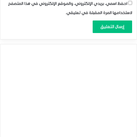
احفظ اسمي، بريدي الإلكتروني، والموقع الإلكتروني في هذا المتصفح
•تسعير سوق المال لاحتمالات قيام البنك المركزي الأوروبي بخفض
لاستخدامها المرة المقبلة في تعليقي.
أسعار الفائدة الأوروبية بنحو 25 نقطة أساس فى ديسمبر المقبل
مستقر حول 50%.
•تنتظر السوق المزيد من البيانات الاقتصادية فى منطقة اليورو
وتعليقات مسؤولي البنك المركزي الأوروبي بحثًا عن المزيد من
الأدلة حول تخفيضات الفائدة الأوروبية المحتملة قبل نهاية هذا
العام.
الفائدة الأمريكية
•جاءت تعليقات رئيس بنك الاحتياطي الفيدرالي في مينيابوليس
“نيل كاشكاري” ورئيس بنك الاحتياطي الفيدرالي في ريتشموند
“توماس باركين” يوم الثلاثاء،أكثر تشددًا عما كان متوقعًا فى
الأسواق.