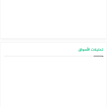
الفيدرالي فى ديسمبر المقبل ،وهو ما يصب فى اتجاه المزيد من
المكاسب فى مستويات الدولار الأمريكي مقابل اليورو.
اليورو يسجل أدنى مستوى فى 2024 بسبب مخاطر الاقتصاد
الأوروبي
المصدر : اضغط هنا
اليورو
تحليلات الأسواق