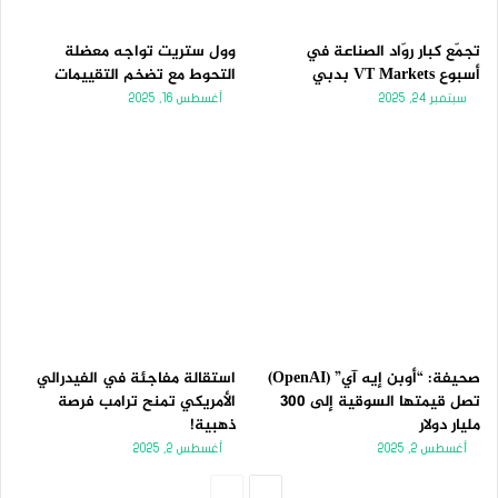
تجمّع كبار روّاد الصناعة في
وول ستريت تواجه معضلة
أسبوع VT Markets بدبي
التحوط مع تضخم التقييمات
سبتمبر 24, 2025
أغسطس 16, 2025
صحيفة: “أوبن إيه آي” (OpenAI)
استقالة مفاجئة في الفيدرالي
تصل قيمتها السوقية إلى 300
الأمريكي تمنح ترامب فرصة
مليار دولار
ذهبية!
أغسطس 2, 2025
أغسطس 2, 2025
الصفحة
الصفحة