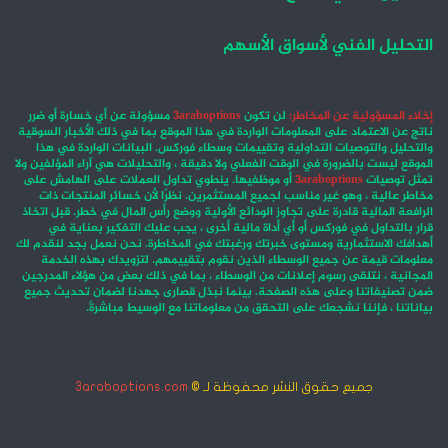
التحليل الفني لأسواق الأسهم
إخلاء المسؤولية عن المخاطر:
لن تكون
3araboptions
مسؤولة عن أي خسارة أو ضرر
ناتج عن الاعتماد على المعلومات الواردة في هذا الموقع بما في ذلك الأخبار السوقية
والتحليل والتوصيات التداولية وتقييمات وسطاء فوركس. البيانات الواردة في هذا
الموقع ليست بالضرورة في الوقت الفعلي ولا دقيقة ، والتحليلات هي آراء المؤلفين ولا
تمثل توصيات
3araboptions
أو موظفيها. ينطوي تداول العملات على الهامش على
مخاطر عالية ، وهو غير مناسب لجميع المستثمرين. نظرًا لأن خسائر المنتجات ذات
الرافعة المالية قادرة على تجاوز الودائع الأولية ووضع رأس المال في خطر. قبل اتخاذ
قرار بالتداول في فوركس أو أي أداة مالية أخرى ، يجب عليك التفكير بعناية في
أهدافك الاستثمارية ومستوى خبرتك ورغبتك في المخاطرة. نحن نعمل بجد لنقدم لك
معلومات قيمة عن جميع الوسطاء الذين نقوم بتقييمهم. لتزويدك بهذه الخدمة
المجانية ، نتلقى رسوم إعلانات من الوسطاء ، بما في ذلك بعض من هؤلاء المدرجين
ضمن تصنيفاتنا وعلى هذه الصفحة. بينما نبذل قصارى جهدنا لضمان تحديث جميع
بياناتنا ، فإننا نشجعك على التحقق من معلوماتنا مع الوسيط مباشرةً.
جميع حقوق النشر محفوظة لـ ©
3araboptions.com
‫X
فيسبوك
انستقرام