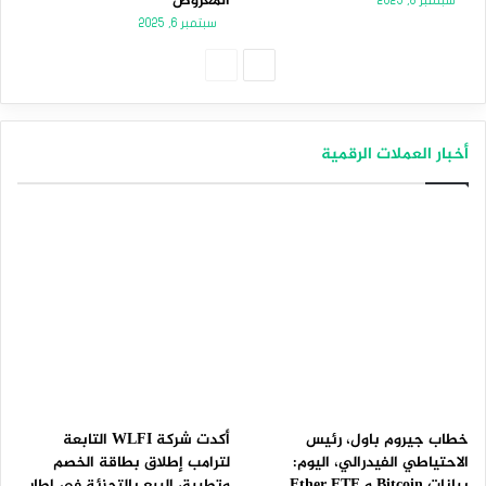
المعروض
سبتمبر 8, 2025
سبتمبر 6, 2025
الصفحة
الصفحة
التالية
السابقة
أخبار العملات الرقمية
خطاب جيروم باول، رئيس
أكدت شركة WLFI التابعة
الاحتياطي الفيدرالي، اليوم:
لترامب إطلاق بطاقة الخصم
بيانات Bitcoin و Ether ETF
وتطبيق البيع بالتجزئة في إطار