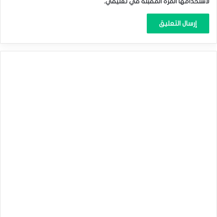
بحلول نهاية العام.‏
لاستخدامها المرة المقبلة في تعليقي.
اليورو يحاول التعافي من مستويات منخفضة وسط توقعات قاتمة!‏
المصدر : اضغط هنا
الدولار الأمريكي
اليورو