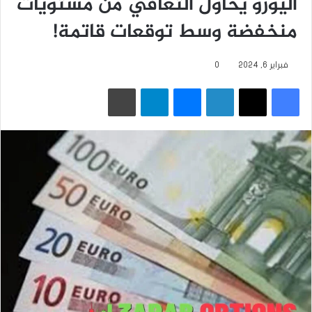
اليورو يحاول التعافي من مستويات
منخفضة وسط توقعات قاتمة!‏
فبراير 6, 2024
0
فيسبوك
‫X
لينكدإن
ماسنجر
تيلقرام
طباعة