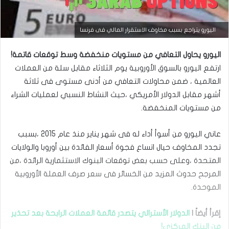
التحليل الفني للعملات
اليورو يتراجع بسبب مخاوف الاستقرار المالي فى فرنسا
مارس
اليورو يحاول التعافي من مستويات منخفضة وسط توقعات قاتمة!‏
23,
2026
ارتفع اليورو بالسوق الأوروبية يوم الثلاثاء مقابل سلة من العملات
س
العالمية ، ضمن ‏محاولات التعافي من أدنى مستوى فى ثلاثة
ع
أشهر مقابل الدولار الأمريكي ،حيث ‏النشاط النسبي لعمليات الشراء
ر
ا
من مستويات المنخفضة.‏
ل
د
عاني اليورو من أسوأ أداء له فى شهر يناير منذ عام 2015 ،بسبب
و
ل
تجدد المخاوف حيال ‏اتساع فجوة أسعار الفائدة بين أوروبا والولايات
ا
المتحدة ،وعلى حسب بعض توقعات ‏البنوك الاستثمارية الرائدة ،من
ر
م
المرجح حدوث المزيد من الخسائر فى سعر صرف العملة ‏الأوروبية
ق
الموحدة.‏
ا
ب
ل
إقرأ أيضاً |
الدولار الأسترالي يتصدر قائمة العملات الرابحة بعد تحذير
ا
من البنك ‏المركزي!‏