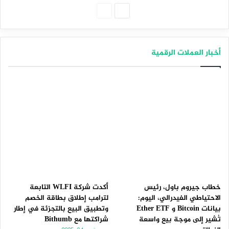
الصفحة
الصفحة
التالية
السابقة
أخبار العملات الرقمية
خطاب جيروم باول، رئيس
أكدت شركة WLFI التابعة
الاحتياطي الفيدرالي، اليوم:
لترامب إطلاق بطاقة الخصم
بيانات Bitcoin و Ether ETF
وتطبيق البيع بالتجزئة في إطار
تُشير إلى موجة بيع واسعة
شراكتها مع Bithumb