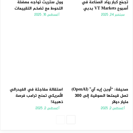
تجمّع كبار روّاد الصناعة في
وول ستريت تواجه معضلة
أسبوع VT Markets بدبي
التحوط مع تضخم التقييمات
سبتمبر 24, 2025
أغسطس 16, 2025
صحيفة: “أوبن إيه آي” (OpenAI)
استقالة مفاجئة في الفيدرالي
تصل قيمتها السوقية إلى 300
الأمريكي تمنح ترامب فرصة
مليار دولار
ذهبية!
أغسطس 2, 2025
أغسطس 2, 2025
الصفحة
الصفحة
التالية
السابقة