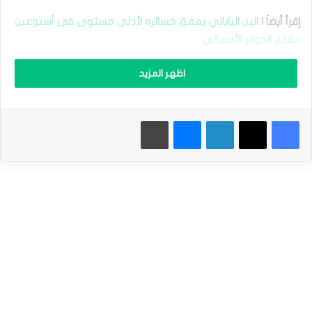
2025
ا
إقرأ أيضاَ |
الين الياباني يعمق خسائره لأدنى مستوى فى أسبوعين
ل
مقابل ‏الدولار الأمريكي
ي
و
ر
اظهر المزيد
و
أظهر بيانات أسعار المستهلكين الصادرة نهاية الأسبوع الماضي
ي
ت
انحسار الضغوط ‏التضخمية على صانعي السياسة النقدية فى
فيسبوك
‫X
لينكدإن
ماسنجر
طباعة
ر
البنك المركزي الأوروبي ،الأمر الذي أدي ‏إلى ارتفاع احتمالات خفض
ا
أسعار الفائدة الأوروبية فى سبتمبر الجاري.
ج
ع
ب
س
وفى ظل التسعير كامل لاحتمالات خفض أسعار الفائدة الأمريكية
ب
ب
أيضًا بنحو 25 نقطة ‏أساس فى وقت لاحق هذا الشهر ،تنتظر
م
الأسواق صدور بيانات هامة عن سوق العمل ‏فى الولايات المتحدة
خ
ا
هذا الأسبوع ،خاصة بيانات الوظائف الجديدة بالقطاعات الغير ‏زراعية
و
خلال شهر أغسطس.‏
ف
ا
ل