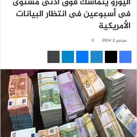
اليورو يتماسك فوق أدنى مستوى
فى أسبوعين فى انتظار البيانات
‏الأمريكية
سبتمبر 2, 2024
0
فيسبوك
‫X
لينكدإن
ماسنجر
تيلقرام
طباعة