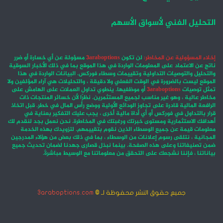
التحليل الفني لأسواق الأسهم
إخلاء المسؤولية عن المخاطر:
لن تكون
3araboptions
مسؤولة عن أي خسارة أو ضرر
ناتج عن الاعتماد على المعلومات الواردة في هذا الموقع بما في ذلك الأخبار السوقية
والتحليل والتوصيات التداولية وتقييمات وسطاء فوركس. البيانات الواردة في هذا
الموقع ليست بالضرورة في الوقت الفعلي ولا دقيقة ، والتحليلات هي آراء المؤلفين ولا
تمثل توصيات
3araboptions
أو موظفيها. ينطوي تداول العملات على الهامش على
مخاطر عالية ، وهو غير مناسب لجميع المستثمرين. نظرًا لأن خسائر المنتجات ذات
الرافعة المالية قادرة على تجاوز الودائع الأولية ووضع رأس المال في خطر. قبل اتخاذ
قرار بالتداول في فوركس أو أي أداة مالية أخرى ، يجب عليك التفكير بعناية في
أهدافك الاستثمارية ومستوى خبرتك ورغبتك في المخاطرة. نحن نعمل بجد لنقدم لك
معلومات قيمة عن جميع الوسطاء الذين نقوم بتقييمهم. لتزويدك بهذه الخدمة
المجانية ، نتلقى رسوم إعلانات من الوسطاء ، بما في ذلك بعض من هؤلاء المدرجين
ضمن تصنيفاتنا وعلى هذه الصفحة. بينما نبذل قصارى جهدنا لضمان تحديث جميع
بياناتنا ، فإننا نشجعك على التحقق من معلوماتنا مع الوسيط مباشرةً.
جميع حقوق النشر محفوظة لـ ©
3araboptions.com
‫X
فيسبوك
انستقرام