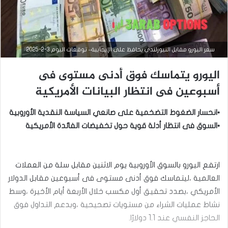
سعر اليورو مقابل النيوزلندي يحافظ على الإيجابية– توقعات اليوم 3-2-2025
اليورو يتماسك فوق أدنى مستوى فى
أسبوعين فى انتظار البيانات ‏الأمريكية
•انحسار الضغوط التضخمية على صانعي السياسة النقدية الأوروبية
•السوق فى انتظار أدلة قوية حول تخفيضات الفائدة الأمريكية
ارتفع اليورو بالسوق الأوروبية يوم الاثنين مقابل سلة من العملات
العالمية ،ليتماسك ‏فوق أدنى مستوى فى أسبوعين مقابل الدولار
الأمريكي ،بصدد تحقيق أول مكسب ‏خلال الأربعة أيام الأخيرة ،وسط
أخبار العملات
نشاط عمليات الشراء من مستويات تصحيحية ،وبدعم ‏التداول فوق
سبتمبر
الحاجز النفسي عند 1.1 دولارًا.‏
15,