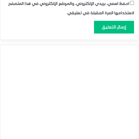
احفظ اسمي، بريدي الإلكتروني، والموقع الإلكتروني في هذا المتصفح
الغير زراعية يوم الجمعة.‏
لاستخدامها المرة المقبلة في تعليقي.
فجوة أسعار الفائدة
فجوة أسعار الفائدة بين أوروبا والولايات المتحدة أصبحت حاليًا عند
125 نقطة أساس ‏لصالح أسعار الفائدة الأمريكية.وفى ظل الاحتمالات
القائمة حاليًا حول أسعار الفائدة ‏الأوروبية والأمريكية ،فمن المتوقع
أن تستمر تلك الفجوة دون أي تغيير خلال ‏سبتمبر الجاري ،لكن قد
تتقلص إلى 100 نقطة أساس فى حال خفض مجلس الاحتياطي
‏الفيدرالي أسعار الفائدة بنحو 50 نقطة أساس.‏
لذلك إذا جاءت بيانات سوق العمل الأمريكي أسوأ من توقعات
السوق ،سترتفع ‏احتمالات خفض أسعار الفائدة الأمريكية بنحو 50
نقطة أساس ،وهو ما سيدعم ارتفاع ‏سعر صرف اليورو مقابل
الدولار الأمريكي.‏
اليورو يتماسك فوق أدنى مستوى فى أسبوعين فى انتظار