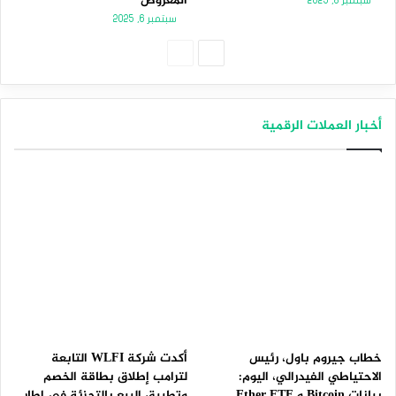
المعروض
سبتمبر 8, 2025
سبتمبر 6, 2025
الصفحة
الصفحة
التالية
السابقة
أخبار العملات الرقمية
خطاب جيروم باول، رئيس
أكدت شركة WLFI التابعة
الاحتياطي الفيدرالي، اليوم:
لترامب إطلاق بطاقة الخصم
بيانات Bitcoin و Ether ETF
وتطبيق البيع بالتجزئة في إطار