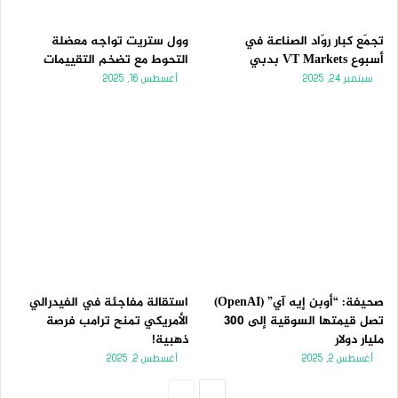
تجمّع كبار روّاد الصناعة في
وول ستريت تواجه معضلة
أسبوع VT Markets بدبي
التحوط مع تضخم التقييمات
سبتمبر 24, 2025
أغسطس 16, 2025
صحيفة: “أوبن إيه آي” (OpenAI)
استقالة مفاجئة في الفيدرالي
تصل قيمتها السوقية إلى 300
الأمريكي تمنح ترامب فرصة
مليار دولار
ذهبية!
أغسطس 2, 2025
أغسطس 2, 2025
الصفحة
الصفحة