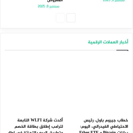
المعروض
سبتمبر 8, 2025
سبتمبر 6, 2025
الصفحة
الصفحة
التالية
السابقة
أخبار العملات الرقمية
خطاب جيروم باول، رئيس
أكدت شركة WLFI التابعة
الاحتياطي الفيدرالي، اليوم:
لترامب إطلاق بطاقة الخصم
بيانات Bitcoin و Ether ETF
وتطبيق البيع بالتجزئة في إطار