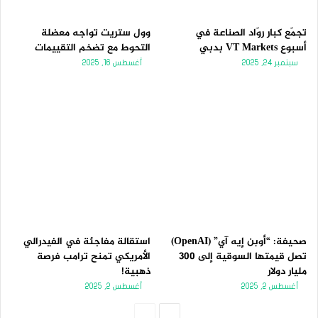
تجمّع كبار روّاد الصناعة في
وول ستريت تواجه معضلة
أسبوع VT Markets بدبي
التحوط مع تضخم التقييمات
سبتمبر 24, 2025
أغسطس 16, 2025
صحيفة: “أوبن إيه آي” (OpenAI)
استقالة مفاجئة في الفيدرالي
تصل قيمتها السوقية إلى 300
الأمريكي تمنح ترامب فرصة
مليار دولار
ذهبية!
أغسطس 2, 2025
أغسطس 2, 2025
الصفحة
الصفحة