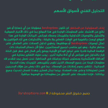
التحليل الفني لأسواق الأسهم
إخلاء المسؤولية عن المخاطر:
لن تكون
3araboptions
مسؤولة عن أي خسارة أو ضرر
ناتج عن الاعتماد على المعلومات الواردة في هذا الموقع بما في ذلك الأخبار السوقية
والتحليل والتوصيات التداولية وتقييمات وسطاء فوركس. البيانات الواردة في هذا
الموقع ليست بالضرورة في الوقت الفعلي ولا دقيقة ، والتحليلات هي آراء المؤلفين ولا
تمثل توصيات
3araboptions
أو موظفيها. ينطوي تداول العملات على الهامش على
مخاطر عالية ، وهو غير مناسب لجميع المستثمرين. نظرًا لأن خسائر المنتجات ذات
الرافعة المالية قادرة على تجاوز الودائع الأولية ووضع رأس المال في خطر. قبل اتخاذ
قرار بالتداول في فوركس أو أي أداة مالية أخرى ، يجب عليك التفكير بعناية في
أهدافك الاستثمارية ومستوى خبرتك ورغبتك في المخاطرة. نحن نعمل بجد لنقدم لك
معلومات قيمة عن جميع الوسطاء الذين نقوم بتقييمهم. لتزويدك بهذه الخدمة
المجانية ، نتلقى رسوم إعلانات من الوسطاء ، بما في ذلك بعض من هؤلاء المدرجين
ضمن تصنيفاتنا وعلى هذه الصفحة. بينما نبذل قصارى جهدنا لضمان تحديث جميع
بياناتنا ، فإننا نشجعك على التحقق من معلوماتنا مع الوسيط مباشرةً.
جميع حقوق النشر محفوظة لـ ©
3araboptions.com
‫X
فيسبوك
انستقرام