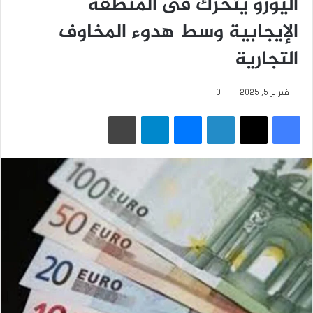
اليورو يتحرك فى المنطقة
الإيجابية وسط هدوء المخاوف
التجارية
فبراير 5, 2025
0
فيسبوك
‫X
لينكدإن
ماسنجر
تيلقرام
طباعة