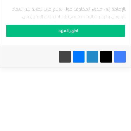
2025
ا
بالإضافة إلى هدوء المخاوف حول اندلاع حرب تجارية بين الاتحاد
ل
الأوروبي والولايات المتحدة مع تزايد احتمالات الدخول في
ي
و
مفاوضات تهدف إلى تسوية الخلافات القائمة بين الجانبين.
ر
اظهر المزيد
و
ي
ت
يدعم تعافي مستويات اليورو أيضًا تراجع احتمالات خفض أسعار
فيسبوك
‫X
لينكدإن
ماسنجر
طباعة
ر
الفائدة الأوروبية في مارس المقبل ،بسبب تجدد الضغوط
ا
التضخمية على صانعي السياسة النقدية في البنك المركزي
ج
ع
الأوروبي.
ب
س
إقرأ أيضاَ |
الين يندفع لأعلى مستوى في شهرين بعد قفزة في
ب
ب
الأجور اليابانية
م
خ
ا
و
نظرة سعرية
ف
•سعر صرف اليورو اليوم: ارتفع اليورو مقابل الدولار بنسبة 0.15%
ا
ل
إلى (1.0394 $) ، من سعر افتتاح التعاملات عند (1.0378$) ، وسجل