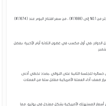
•سعر صرف اليورو اليوم: ارتفع اليورو مقابل الدولار بأكثر من 0.1% إلى (1.1688$) ، من سعر افتتاح اليوم عند (1.1674$)
و تعاملات الثلاثاء مرتفعًا بنسبة 0.5% مقابل الدولار ،في أول مكسب في غضون الثلاثة أيام الأِخيرة ،بفضل
تمبر.
ولار يوم الأربعاء بحوالي 0.1% ،ليواصل خسائره للجلسة الثانية على التوالي ،بصدد تخطي أدنى
9 نقطة ،عاكسًا استمرار ضعف أداء العملة الأمريكية مقابل سلة من العملات
فاع أسعار المستهلك الأمريكية بشكل معتدل في يوليو، مما