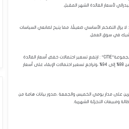
رالي لأسعار الفائدة الشهر المقبل.
 لا يزال التضخم الأساسي ضعيفًا، مما يتيح لصانعي السياسات
وشيك في سوق العمل.
عقب تلك البيانات ووفقًا لأداة “فيد ووتش” التابعة لمجموعة‎‎‎‎‏”CME‏‎”‎‏ : ارتفع تسعير احتمالات خفض أسعار الفائدة
الأمريكية بنحو 25 نقطة ‏أساس فى اجتماع سبتمبر من 88% إلى 94% ،وتراجع تسعير احتمالات الإبقاء على أسعار
مرين على مدار يومي الخميس والجمعة ،صدور بيانات هامة من
طالة ومبيعات التجزئة الشهرية.