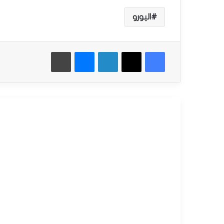
اليورو
فيسبوك
‫X
لينكدإن
ماسنجر
طباعة
أقرأ التالي
أخبار العملات
سبتمبر
15,
2025
ا