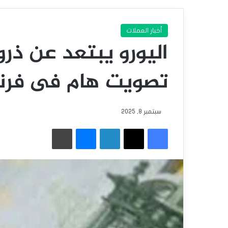
أخبار العملات
تصويت هام فى فرن
سبتمبر 8, 2025
فيسبوك
‫X
لينكدإن
ماسنجر
طباعة