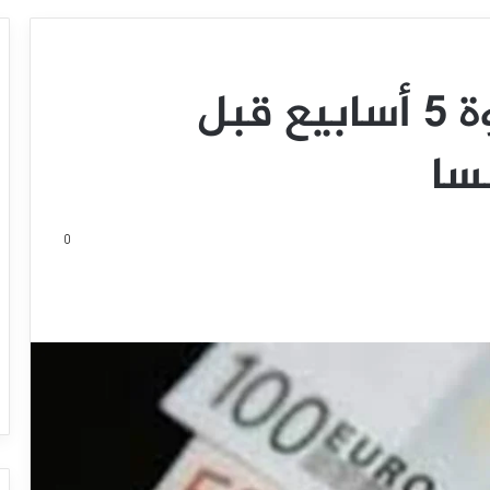
اليورو يبتعد عن ذروة 5 أسابيع قبل
سا
0