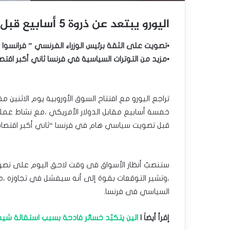
اليورو يبتعد عن ذروة 5 أسابيع قبل تصويت هام فى فرنسا
•تصويت على الثقة برئيس الوزراء الفرنسي ” فرانسوا ب
•مزيد من التوترات السياسية في فرنسا ثاني أكبر اقتصا
تراجع اليورو مع افتتاح السوق الأوروبية يوم الاثني
خمسة أسابيع مقابل الدولار الأمريكي ،مع نشاط عمليا
قبل تصويت سياسي هام في فرنسا “ثاني أكبر اقتصاد
ستنصبّ أنظار الأسواق فى وقت لاحق اليوم على تصويت 
،وتشير التوقعات بقوة إلى أنه سيفشل في تجاوزه 
السياسي فى فرنسا.
إقرأ أيضاَ |
الين يتكبّد خسائر فادحة بسبب استقالة شيجي