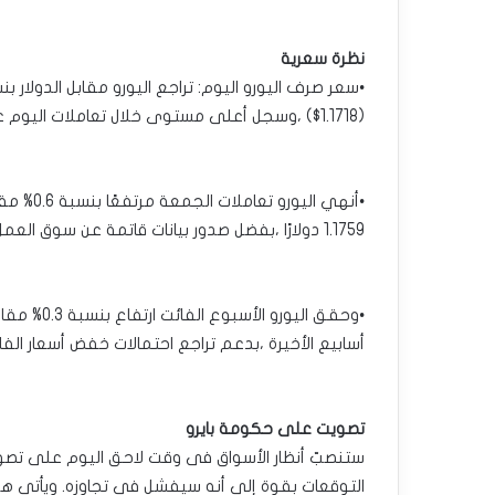
نظرة سعرية
(1.1718$) ،وسجل أعلى مستوى خلال تعاملات اليوم عند (1.1720$).
•أنهي ال
1.1759 دولارًا ،بفضل صدور بيانات قاتمة عن سوق العمل في الولايات المتحدة.
•وحقق اليو
أسابيع الأخيرة ،بدعم تراجع احتمالات خفض أسعار الفائد
تصويت على حكومة بايرو
ستنصبّ أنظار الأسواق فى وقت لاحق اليوم على تصويت 
التوقعات بقوة إلى أنه سيفشل في تجاوزه. ويأتي هذا