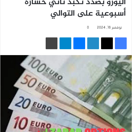
اليورو بصدد تكبّد ثاني خسارة
أسبوعية على التوالي
نوفمبر 16, 2024
0
فيسبوك
‫X
لينكدإن
ماسنجر
تيلقرام
طباعة