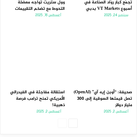
تجمّع كبار روّاد الصناعة في
وول ستريت تواجه معضلة
أسبوع VT Markets بدبي
التحوط مع تضخم التقييمات
سبتمبر 24, 2025
أغسطس 16, 2025
صحيفة: “أوبن إيه آي” (OpenAI)
استقالة مفاجئة في الفيدرالي
تصل قيمتها السوقية إلى 300
الأمريكي تمنح ترامب فرصة
مليار دولار
ذهبية!
أغسطس 2, 2025
أغسطس 2, 2025
الصفحة
الصفحة
التالية
السابقة