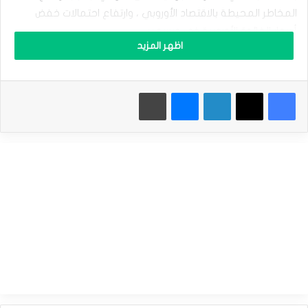
ل
المخاطر المحيطة بالاقتصاد الأوروبي ، وارتفاع احتمالات خفض
ي
و
أسعار الفائدة الأوروبية فى ديسمبر.
ر
اظهر المزيد
و
إقرأ أيضاَ |
الين ينزلق لأدنى مستوى فى 4 أشهر بسبب تباطؤ
ي
ت
الاقتصاد الياباني
فيسبوك
‫X
لينكدإن
ماسنجر
طباعة
ر
ا
ج
ع
التوترات السياسية فى ألمانيا “أكبر اقتصاد فى أوروبا” ،بالإضافة
ب
إلى الضغوط التجارية للرئيس الأمريكي المنتخب “دونالد ترامب”
س
ب
،تلك المخاطر قد تدفع البنك المركزي الأوروبي إلى تسريع وتيرة
ب
تخفيف السياسة النقدية وخفض أسعار الفائدة الأوروبية.
م
خ
ا
و
نظرة سعرية
ف
•سعر صرف اليورو اليوم: سعر صرف اليورو اليوم:ارتفع اليورو مقابل
ا
ل
الدولار بحوالي 0.35% إلى (1.0565$) ، من سعر افتتاح التعاملات
ا
عند (1.0529$) ، وسجل أدنى مستوى عند (1.0523$).
س