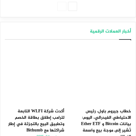
الصفحة
الصفحة
التالية
السابقة
أخبار العملات الرقمية
خطاب جيروم باول، رئيس
أكدت شركة WLFI التابعة
الاحتياطي الفيدرالي، اليوم:
لترامب إطلاق بطاقة الخصم
بيانات Bitcoin و Ether ETF
وتطبيق البيع بالتجزئة في إطار
تُشير إلى موجة بيع واسعة
شراكتها مع Bithumb