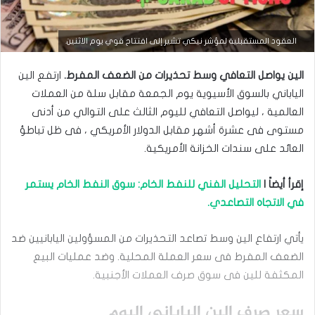
التحليل الفني للعملات
العقود المستقبلية لمؤشر نيكي تشير إلى افتتاح قوي يوم الاثنين.
مارس
الين يواصل التعافي وسط تحذيرات من الضعف المفرط.
ارتفع الين
23,
2026
الياباني بالسوق الأسيوية يوم الجمعة مقابل سلة من العملات
س
العالمية ، ‏ليواصل التعافي لليوم الثالث على التوالي من أدنى
ع
مستوى فى عشرة أشهر مقابل ‏الدولار الأمريكي ، فى ظل تباطؤ
ر
ا
العائد على سندات الخزانة الأمريكية.‏
ل
د
إقرأ أيضاً |
التحليل الفني للنفط الخام: سوق النفط الخام يستمر
و
ل
في الاتجاه التصاعدي.
ا
ر
م
يأتي ارتفاع الين وسط تصاعد التحذيرات من المسؤولين اليابانيين ضد
ق
الضعف المفرط ‏فى سعر العملة المحلية. وضد عمليات البيع
ا
المكثفة للين فى سوق صرف العملات ‏الأجنبية.‏
ب
ل
ا
سعر صرف الين الياباني اليوم