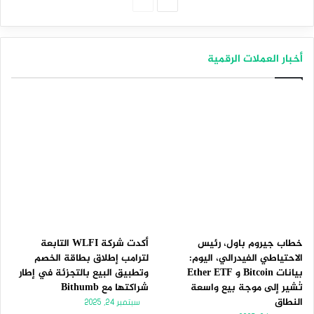
الصفحة
الصفحة
التالية
السابقة
أخبار العملات الرقمية
خطاب جيروم باول، رئيس
أكدت شركة WLFI التابعة
الاحتياطي الفيدرالي، اليوم:
لترامب إطلاق بطاقة الخصم
بيانات Bitcoin و Ether ETF
وتطبيق البيع بالتجزئة في إطار
تُشير إلى موجة بيع واسعة
شراكتها مع Bithumb
النطاق
سبتمبر 24, 2025