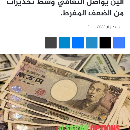
الين يواصل التعافي وسط تحذيرات
من الضعف المفرط.
سبتمبر 8, 2023
0
فيسبوك
‫X
لينكدإن
ماسنجر
تيلقرام
طباعة