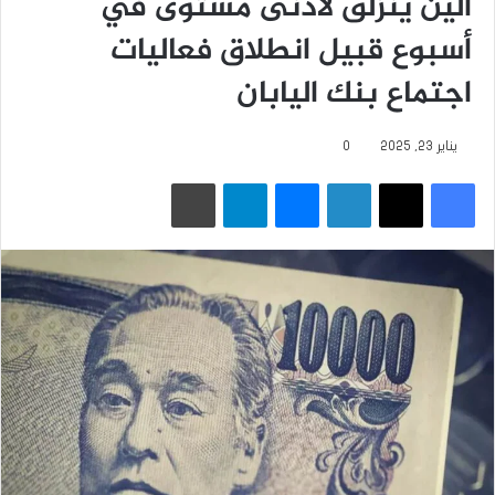
الين ينزلق لأدنى مستوى في
أسبوع قبيل انطلاق فعاليات
اجتماع بنك اليابان
يناير 23, 2025
0
فيسبوك
‫X
لينكدإن
ماسنجر
تيلقرام
طباعة