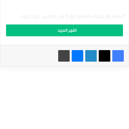
ا
ل
ي
ن
البيانات والتعليقات الصادرة مؤخرًا في طوكيو ،عززت بقوة
ي
احتمالات قيام البنك المركزي الياباني برفع أسعار الفائدة اليابانية
ت
اظهر المزيد
لأعلى مستوى منذ عام 2008 أيان اندلاع الأزمة المالية العالمية.
ح
ر
ك
ف
فيسبوك
‫X
لينكدإن
ماسنجر
طباعة
ي
من المقرر أن يلقي الرئيس الأمريكي ،دونالد ترامب،كلمة في
ا
مؤتمر الاقتصاد العالمي في دافوس ،حيث من المتوقع أن تتضمن
ل
المزيد من الأدلة حول خطط التعريفات الجمركية التي تنوي الإدارة
م
ن
الأمريكية الجديدة تنفيذها بداية من الشهر المقبل.
ط
ق
إقرأ أيضاَ |
تحديث توقع سعر الإيثريوم اليوم 23-01-2025
ة
ا
ل
إ
نظرة سعرية
ي
ج
•سعر صرف الين الياباني اليوم :ارتفع الدولار مقابل الين بحوالي
ا
0.3% إلى (156.72¥) الأعلى في أسبوع ، من سعر افتتاح تعاملات