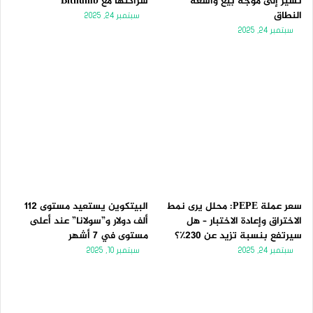
تُشير إلى موجة بيع واسعة
شراكتها مع Bithumb
النطاق
سبتمبر 24, 2025
سبتمبر 24, 2025
سعر عملة PEPE: محلل يرى نمط
البيتكوين يستعيد مستوى 112
الاختراق وإعادة الاختبار – هل
ألف دولار و”سولانا” عند أعلى
سيرتفع بنسبة تزيد عن 230٪؟
مستوى في 7 أشهر
سبتمبر 24, 2025
سبتمبر 10, 2025