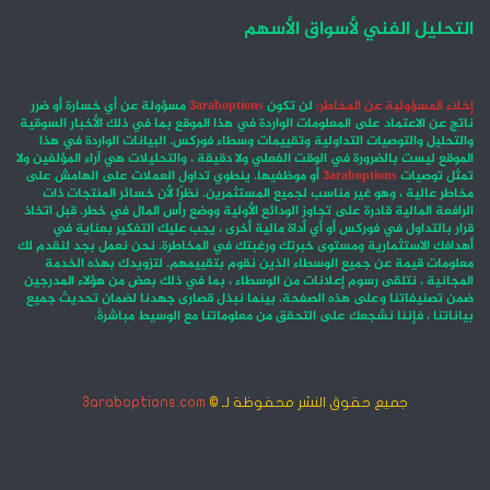
التحليل الفني لأسواق الأسهم
إخلاء المسؤولية عن المخاطر:
لن تكون
3araboptions
مسؤولة عن أي خسارة أو ضرر
ناتج عن الاعتماد على المعلومات الواردة في هذا الموقع بما في ذلك الأخبار السوقية
والتحليل والتوصيات التداولية وتقييمات وسطاء فوركس. البيانات الواردة في هذا
الموقع ليست بالضرورة في الوقت الفعلي ولا دقيقة ، والتحليلات هي آراء المؤلفين ولا
تمثل توصيات
3araboptions
أو موظفيها. ينطوي تداول العملات على الهامش على
مخاطر عالية ، وهو غير مناسب لجميع المستثمرين. نظرًا لأن خسائر المنتجات ذات
الرافعة المالية قادرة على تجاوز الودائع الأولية ووضع رأس المال في خطر. قبل اتخاذ
قرار بالتداول في فوركس أو أي أداة مالية أخرى ، يجب عليك التفكير بعناية في
أهدافك الاستثمارية ومستوى خبرتك ورغبتك في المخاطرة. نحن نعمل بجد لنقدم لك
معلومات قيمة عن جميع الوسطاء الذين نقوم بتقييمهم. لتزويدك بهذه الخدمة
المجانية ، نتلقى رسوم إعلانات من الوسطاء ، بما في ذلك بعض من هؤلاء المدرجين
ضمن تصنيفاتنا وعلى هذه الصفحة. بينما نبذل قصارى جهدنا لضمان تحديث جميع
بياناتنا ، فإننا نشجعك على التحقق من معلوماتنا مع الوسيط مباشرةً.
جميع حقوق النشر محفوظة لـ ©
3araboptions.com
‫X
فيسبوك
انستقرام