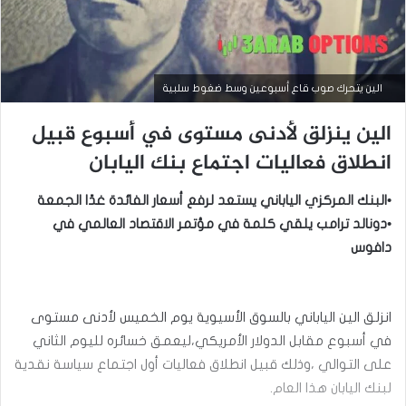
الين يتحرك صوب قاع أسبوعين وسط ضغوط سلبية
الين ينزلق لأدنى مستوى في أسبوع قبيل
انطلاق فعاليات اجتماع بنك اليابان
•البنك المركزي الياباني يستعد لرفع أسعار الفائدة غدًا الجمعة
•دونالد ترامب يلقي كلمة في مؤتمر الاقتصاد العالمي في
دافوس
أخبار العملات
انزلق الين الياباني بالسوق الأسيوية يوم الخميس لأدنى مستوى
في أسبوع مقابل الدولار الأمريكي،ليعمق خسائره لليوم الثاني
سبتمبر
على التوالي ،وذلك قبيل انطلاق فعاليات أول اجتماع سياسة نقدية
15,
2025
لبنك اليابان هذا العام.