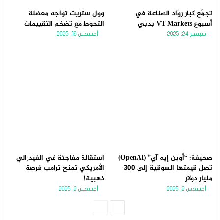
تجمّع كبار روّاد الصناعة في
وول ستريت تواجه معضلة
أسبوع VT Markets بدبي
التحوط مع تضخم التقييمات
سبتمبر 24, 2025
أغسطس 16, 2025
صحيفة: “أوبن إيه آي” (OpenAI)
استقالة مفاجئة في الفيدرالي
تصل قيمتها السوقية إلى 300
الأمريكي تمنح ترامب فرصة
مليار دولار
ذهبية!
أغسطس 2, 2025
أغسطس 2, 2025
الصفحة
الصفحة