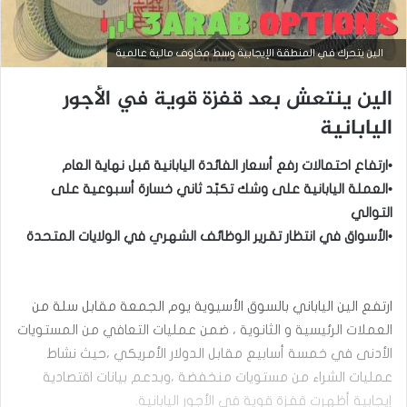
الين يتحرك في المنطقة الإيجابية وسط مخاوف مالية عالمية
الين ينتعش بعد قفزة قوية في الأجور
اليابانية
•ارتفاع احتمالات رفع أسعار الفائدة اليابانية قبل نهاية العام
•العملة اليابانية على وشك تكبّد ثاني خسارة أسبوعية على
التوالي
•الأسواق في انتظار تقرير الوظائف الشهري في الولايات المتحدة
أخبار العملات
ارتفع الين الياباني بالسوق الأسيوية يوم الجمعة مقابل سلة من
سبتمبر
العملات الرئيسية و الثانوية ، ضمن عمليات التعافي من المستويات
15,
2025
الأدنى في خمسة أسابيع مقابل الدولار الأمريكي ،حيث نشاط
ا
عمليات الشراء من مستويات منخفضة ،وبدعم بيانات اقتصادية
ل
إيجابية أظهرت قفزة قوية في الأجور اليابانية.