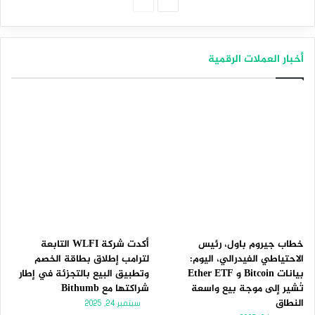
الصفحة
الصفحة
التالية
السابقة
أخبار العملات الرقمية
خطاب جيروم باول، رئيس
أكدت شركة WLFI التابعة
الاحتياطي الفيدرالي، اليوم:
لترامب إطلاق بطاقة الخصم
بيانات Bitcoin و Ether ETF
وتطبيق البيع بالتجزئة في إطار
تُشير إلى موجة بيع واسعة
شراكتها مع Bithumb
النطاق
سبتمبر 24, 2025