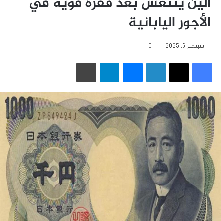
الين ينتعش بعد قفزة قوية في
الأجور اليابانية
سبتمبر 5, 2025
0
فيسبوك
‫X
لينكدإن
ماسنجر
تيلقرام
طباعة