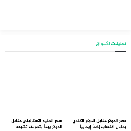
المصدر : اضغط هنا
الين
تحليلات الأسواق
سعر الدولار مقابل الدولار الكندي
سعر الجنيه الإسترليني مقابل
يحاول اكتساب زخماً إيجابياً –
الدولار يبدأ بتصريف تشبعه