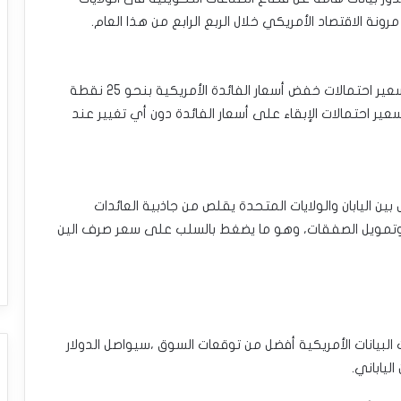
نة الاقتصاد الأمريكي خلال الربع الرابع من هذا العام.
وفقًا لأداة “فيد ووتش” التابعة لمجموعة‎ ‎‎”‎‏CME‏‎”‎‏ : تسعير احتمالات خفض أسعار الفائدة الأمريكية بنحو 25 نقطة
جتماع ديسمبر مستقر حاليًا عند 67% ،و تسعير احتمالات الإبقاء على أسعار الفائدة دون أي تغيير عند
ين اليابان والولايات المتحدة يقلص من جاذبية العائدات
وتمويل الصفقات، وهو ما يضغط بالسلب على سعر صرف الين
لبيانات الأمريكية أفضل من توقعات السوق ،سيواصل الدولار
لياباني.