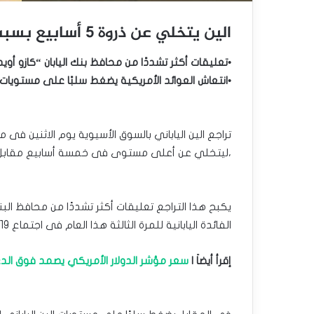
الين يتخلي عن ذروة 5 أسابيع بسبب عمليات جني الأرباح
•تعليقات أكثر تشددًا من محافظ بنك اليابان “كازو أويد
•انتعاش العوائد الأمريكية يضغط سلبًا على مستويات ال
تراجع الين الياباني بالسوق الأسيوية يوم الاثنين ف
،ليتخلي عن أعلى مستوى فى خمسة أسابيع مقابل الد
يكبح هذا التراجع تعليقات أكثر تشددًا من محافظ البنك
الفائدة اليابانية للمرة الثالثة هذا العام فى اجتماع 19 ديسمبر الجاري.
إقرأ أيضاَ |
سعر مؤشر الدولار الأمريكي يصمد فوق الدعم– تو