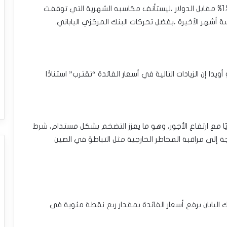
•وعلى مدار نوفمبر الفائت ،حقق الين ارتفاع بنسبة 1.5% مقابل الدولار ،ليستأنف مكاسبه الشهرية التي توقفت
شهر الأخيرة ،بفضل تحركات البنك المركزي الياباني.
يدا إن الزيادات التالية في أسعار الفائدة “تقترب” استنادًا
يجيًا مع ارتفاع الأجور، وهو ما يعزز التضخم بشكل مستدام، شرط
 إلى مراقبة المخاطر الخارجية مثل التباطؤ في الصين
 اليابان برفع أسعار الفائدة بمقدار ربع نقطة مئوية فى