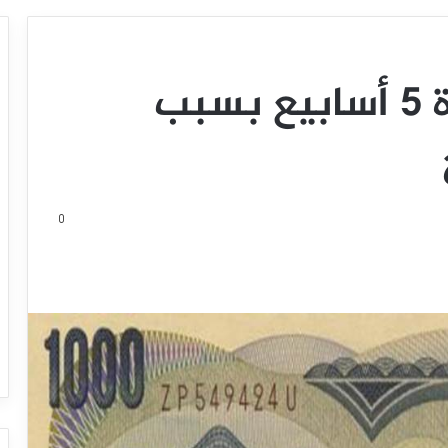
الين يتخلي عن ذروة 5 أسابيع بسبب
0