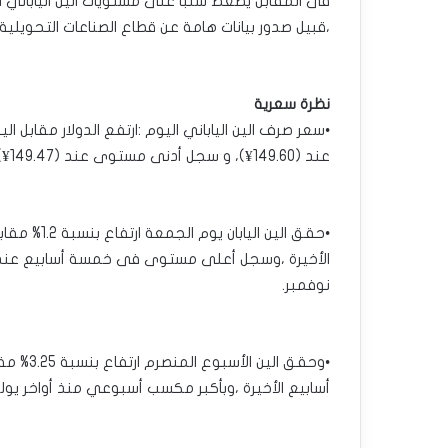
فى المقابل يضغط سلبًا على مستويات الين الياباني ا
،قبيل صدور بيانات هامة عن قطاع الصناعات التحويلية
نظرة سعرية
عند (149.60¥)، و سجل أدنى مستوى عند (149.47¥).
•حقق الين ا
نوفمبر.
•وحقق ال
أسابيع الأخيرة ،وبأكبر مكسب أسبوعي منذ أواخر يوليو 