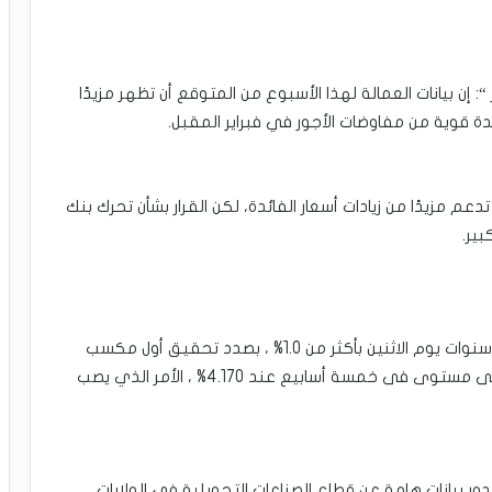
“: إن بيانات العمالة لهذا الأسبوع من المتوقع أن تظهر مزيدًا
ة قوية من مفاوضات الأجور في فبراير المقبل.
تدعم مزيدًا من زيادات أسعار الفائدة، لكن القرار بشأن تحرك بنك
ير.
ارتفع العائد على سندات الخزانة الأمريكية لأجل عشر سنوات يوم الاثنين بأكثر من 1.0% ، بصدد تحقيق أول مكسب
خلال 4 جلسات الأخيرة ، ضمن عمليات التعافي من أدنى مستوى فى خمسة أسابيع عند 4.170% ، الأمر الذي يصب
ر بيانات هامة عن قطاع الصناعات التحويلية فى الولايات