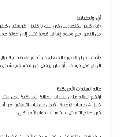
أراء وتحليلات
•قال كبير الاقتصاديين في بنك باركليز ” كريستيان كيلر 
من النمو، مع وجود إشارات قوية تشير إلى جولة جديد
•أضاف كيلر: الصورة المتعلقة بالأجور والتضخم لا تزال 
اليابان في ديسمبر أو يناير يبقى غير محسوم بشكل كب
عائد السندات الأمريكية
فى صالح انتعاش مستويات الدولار الأمريكي.
يأتي هذا التطور فى سوق السندات الأمريكية قبيل صدو