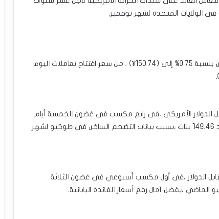
نتعاش العائد على سندات الخزانة الأمريكية لأجل عشر سنوات
 فى الولايات المتحدة لشهر نوفمبر.
•سعر صرف الين الياباني اليوم :ارتفع الدولار مقابل الين بنسبة 0.75% إلى (150.74¥) ، من سعر افتتاح تعاملات اليوم
ليابان يوم الجمعة ارتفاع بنسبة 1.2% مقابل الدولار الأمريكي ،فى رابع مكسب فى غضون الخمسة أيام
الأخيرة ،وسجل أعلى مستوى فى خمسة أسابيع عند 149.46 ينات ،بسبب بيانات التضخم الساخن فى طوكيو لشهر
ين الأسبوع المنصرم ارتفاع بنسبة 3.25% مقابل الدولار ،فى أول مكسب أسبوعي فى غضون الثلاثة
الماضي ،بفضل آمال رفع أسعار الفائدة اليابانية.