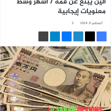
الين يبتع عن قمة 7 أشهر وسط
معنويات إيجابية
أغسطس 9, 2024
0
فيسبوك
‫X
لينكدإن
ماسنجر
تيلقرام
طباعة