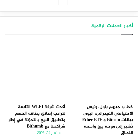
الصفحة
الصفحة
التالية
السابقة
أخبار العملات الرقمية
خطاب جيروم باول، رئيس
أكدت شركة WLFI التابعة
الاحتياطي الفيدرالي، اليوم:
لترامب إطلاق بطاقة الخصم
بيانات Bitcoin و Ether ETF
وتطبيق البيع بالتجزئة في إطار
تُشير إلى موجة بيع واسعة
شراكتها مع Bithumb
النطاق
سبتمبر 24, 2025