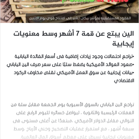
العقود المستقبلية لمؤشر نيكي تشير إلى افتتاح قوي يوم الاثنين.
الين يبتع عن قمة 7 أشهر وسط معنويات
إيجابية
•تراجع احتمالات وجود زيادات إضافية فى أسعار الفائدة اليابانية
•صعود العوائد الأمريكية يضغط سلبًا على سعر صرف الين الياباني
•بيانات إيجابية عن سوق العمل الأمريكي تقلص مخاوف الركود
الاقتصادي
أخبار العملات
تراجع الين الياباني بالسوق الأسيوية يوم الجمعة مقابل سلة من
سبتمبر
العملات الرئيسية ‏والثانوية ، ليواصل خسائره لليوم الرابع على
15,
2025
التوالي مقابل الدولار الأمريكي ،مبتعدًا عن ‏أعلى مستوى فى
ا
سبعة أشهر ، مع استمرار عمليات التصحيح وجني الأرباح ،وسط
ل
‏معنويات إيجابية تسيطر على معظم أسواق المال العالمية.‏