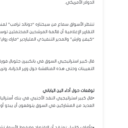
الدولار الأمريكي.
تنتظر الأسواق سماع من سيختاره “دونالد ترامب” لمنص
التقارير الإعلامية أن قائمة المرشحين المحتملين 
“كيفن وارش” والمدير التنفيذي الملياردير “مارك روان”
قال كبير استراتيجيي السوق في بانكبيرن جلوبال فورك
التعيينات وحتى هذه المناقشة حول وزير الخزانة، وتريد 
توقعات حول أداء الين الياباني
•قال كبير استراتيجيي النقد الأجنبي في بنك أستراليا 
العديد من المشاركين في السوق يتوقعون أن يبدو أويد
•وأضاف كاتريل :نعتقد أن الاقتصاد وضغوط الأسعار ت