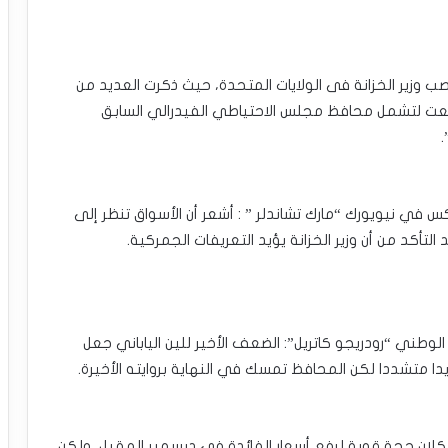
ب وزير الخزانة فى الولايات المتحدة، حيث ذكرت العديد من
توسعت لتشمل محافظ مجلس الاحتياطي الفيدرالي السابق
.
س في نيويورك “مارك تشاندلر ” : أشعر أن الأسواق تنظر إلى
التأكد من أن وزير الخزانة يؤيد التعريفات الجمركية.
الوطني “رودريجو كاتريل”: الضعف الأخير للين الياباني جعل
ا متشددا لكن المحافظ تمسك في النهاية بروايته الأخيرة.
شكلان حجة قوية لرفع أسعار الفائدة في ديسمبر المقبل، ولكن