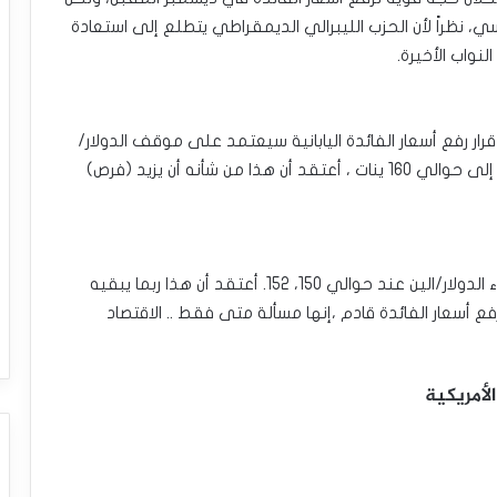
، نظراً لأن الحزب الليبرالي الديمقراطي يتطلع إلى استعادة
واب الأخيرة.
ر رفع أسعار الفائدة اليابانية سيعتمد على موقف الدولار/
الين إلى حد ما.وأضاف سيكامور :إذا ارتفع الدولار/الين إلى حوالي 160 ينات ، أعتقد أن هذا من شأنه أن يزيد (فرص)
•وأوضح سيكامور: أعتقد أنه ربما ليس غير سعيد ببقاء الدولار/الين عند حوالي 150، 152. أعتقد أن هذا ربما يبقيه
ع أسعار الفائدة قادم ،إنها مسألة متى فقط .. الاقتصاد