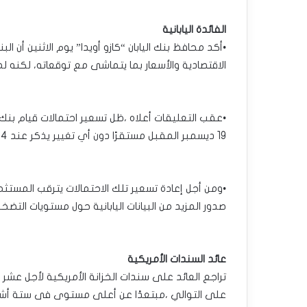
الفائدة اليابانية
•أكد محافظ بنك اليابان “كازو أويدا” يوم الاثنين أن ا
الاقتصادية والأسعار بما يتماشى مع توقعاته، لكنه ل
•عقب التعليقات أعلاه ،ظل تسعير احتمالات قيام بنك ا
19 ديسمبر المقبل مستقرًا دون أي تغيير يذكر عند 54%.
•ومن أجل إعادة تسعير تلك الاحتمالات يترقب المستثم
صدور المزيد من البيانات اليابانية حول مستويات التضخم
عائد السندات الأمريكية