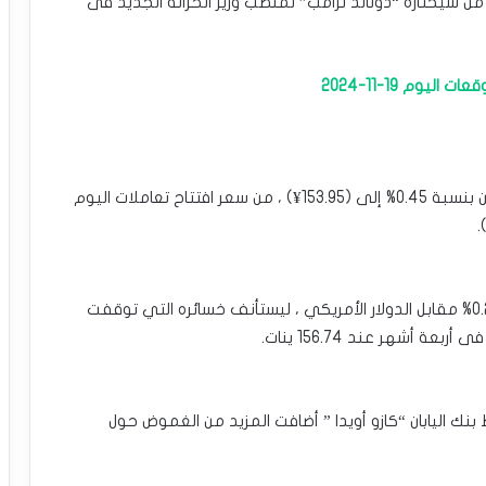
ن سيختاره “دونالد ترامب” لمنصب وزير الخزانة الجديد فى
يوم 19-11-2024
•سعر صرف الين الياباني اليوم :تراجع الدولار مقابل الين بنسبة 0.45% إلى (153.95¥) ، من سعر افتتاح تعاملات اليوم
•أنهي الين الياباني تعاملات الاثنين منخفضًا بنسبة 0.25% مقابل الدولار الأمريكي ، ليستأنف خسائره التي توقفت
شهر عند 156.74 ينات.
بنك اليابان “كازو أويدا ” أضافت المزيد من الغموض حول