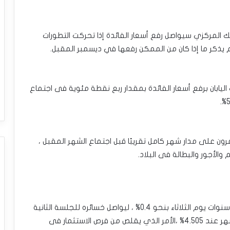
لبنك المركزي سيواصل رفع أسعار الفائدة إذا تحركت التطورات
م يذكر ما إذا كان من الممكن رفعها في ديسمبر المقبل.
ليابان برفع أسعار الفائدة بمقدار ربع نقطة مئوية فى اجتماع
رون على مدار شهر كامل تقريبًا قبل اجتماع الشهر المقبل ،
 والأجور والبطالة فى البلاد.
تراجع العائد على سندات الخزانة الأمريكية لأجل عشر سنوات يوم الثلاثاء بنحو 0.4% ، ليواصل خسائره للجلسة الثانية
على التوالي ،مبتعدًا عن أعلى مستوى فى ستة أشهر عند 4.505% ،الأمر الذي يقلص من فرص الاستثمار فى