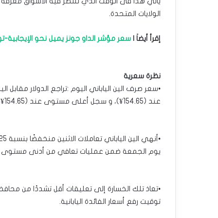
يأتي هذا فى الوقت الذي تنتظر فيه الأسواق معرفة م
الولايات المتحدة.
إقرأ أيضاَ |
سعر مؤشر الداو جونز يميل نحو الإيجابية-توقعات ال
نظرة سعرية
عند (154.65¥)، و سجل أعلى مستوى عند (154.65¥).
يوم الجمعة ضمن عمليات تعافي من أدنى مستوى فى أربعة أ
•تعاذ تلك الخسارة إلى تعليقات أقل تشددًا من محافظ 
توقيت رفع أسعار الفائدة اليابانية.