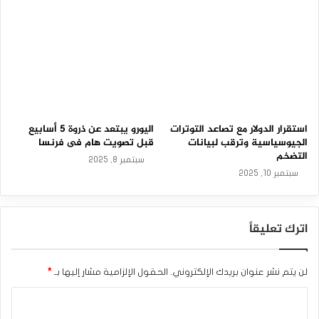
-
مستوى في عدة أسابيع ،عاكسًا صعود مستويات العملة
0
الأمريكية مقابل سلة من العملات الرئيسية والثانوية.
3
-
2
0
يأتي صعود العملة الأمريكية وسط ترقب المتداولين لأي عناوين
2
رئيسية متعلقة بالتجارة مع اقتراب الموعد النهائي الذي حدده
6
الرئيس دونالد ترامب لتطبيق الرسوم الجمركية.
استقرار الدولار مع تصاعد التوترات
اليورو يبتعد عن ذروة 5 أسابيع
الجيوسياسية وترقب لبيانات
قبل تصويت هام فى فرنسا
التضخم
سبتمبر 8, 2025
سبتمبر 10, 2025
ومن المتوقع أن يشهد معظم شركاء الولايات المتحدة التجاريين
رسومًا جمركية أعلى بكثير مع نهاية مهلة الـ 90 يومًا التي أعلنها
ترامب لفرض رسوم متبادلة بمناسبة “يوم التحرير” يوم الأربعاء
اترك تعليقاً
المقبل. وحتى الآن، لم توافق سوى بريطانيا والصين وفيتنام على
أي نوع من الاتفاقيات التجارية مع البيت الأبيض.
لن يتم نشر عنوان بريدك الإلكتروني.
الحقول الإلزامية مشار إليها بـ
*
ا
أراء وتحليلات
ل