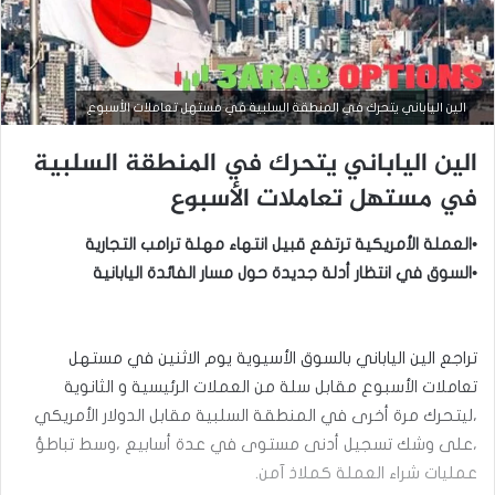
الين الياباني يتحرك في المنطقة السلبية في مستهل تعاملات الأسبوع
الين الياباني يتحرك في المنطقة السلبية
التحليل الفني للعملات
في مستهل تعاملات الأسبوع
مارس
23,
•العملة الأمريكية ترتفع قبيل انتهاء مهلة ترامب التجارية
2026
•السوق في انتظار أدلة جديدة حول مسار الفائدة اليابانية
س
ع
ر
ا
تراجع الين الياباني بالسوق الأسيوية يوم الاثنين في مستهل
ل
د
تعاملات الأسبوع مقابل سلة من العملات الرئيسية و الثانوية
و
،ليتحرك مرة أخرى في المنطقة السلبية مقابل الدولار الأمريكي
ل
،على وشك تسجيل أدنى مستوى في عدة أسابيع ،وسط تباطؤ
ا
ر
عمليات شراء العملة كملاذ آمن.