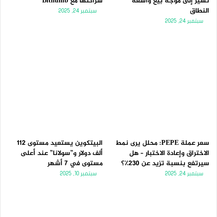
تُشير إلى موجة بيع واسعة
شراكتها مع Bithumb
النطاق
سبتمبر 24, 2025
سبتمبر 24, 2025
سعر عملة PEPE: محلل يرى نمط
البيتكوين يستعيد مستوى 112
الاختراق وإعادة الاختبار – هل
ألف دولار و”سولانا” عند أعلى
سيرتفع بنسبة تزيد عن 230٪؟
مستوى في 7 أشهر
سبتمبر 24, 2025
سبتمبر 10, 2025