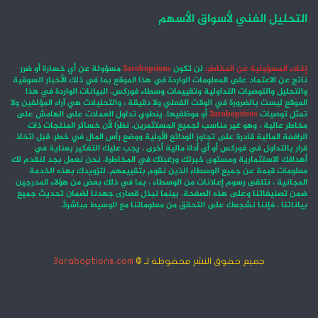
التحليل الفني لأسواق الأسهم
إخلاء المسؤولية عن المخاطر:
لن تكون
3araboptions
مسؤولة عن أي خسارة أو ضرر
ناتج عن الاعتماد على المعلومات الواردة في هذا الموقع بما في ذلك الأخبار السوقية
والتحليل والتوصيات التداولية وتقييمات وسطاء فوركس. البيانات الواردة في هذا
الموقع ليست بالضرورة في الوقت الفعلي ولا دقيقة ، والتحليلات هي آراء المؤلفين ولا
تمثل توصيات
3araboptions
أو موظفيها. ينطوي تداول العملات على الهامش على
مخاطر عالية ، وهو غير مناسب لجميع المستثمرين. نظرًا لأن خسائر المنتجات ذات
الرافعة المالية قادرة على تجاوز الودائع الأولية ووضع رأس المال في خطر. قبل اتخاذ
قرار بالتداول في فوركس أو أي أداة مالية أخرى ، يجب عليك التفكير بعناية في
أهدافك الاستثمارية ومستوى خبرتك ورغبتك في المخاطرة. نحن نعمل بجد لنقدم لك
معلومات قيمة عن جميع الوسطاء الذين نقوم بتقييمهم. لتزويدك بهذه الخدمة
المجانية ، نتلقى رسوم إعلانات من الوسطاء ، بما في ذلك بعض من هؤلاء المدرجين
ضمن تصنيفاتنا وعلى هذه الصفحة. بينما نبذل قصارى جهدنا لضمان تحديث جميع
بياناتنا ، فإننا نشجعك على التحقق من معلوماتنا مع الوسيط مباشرةً.
جميع حقوق النشر محفوظة لـ ©
3araboptions.com
‫X
فيسبوك
انستقرام