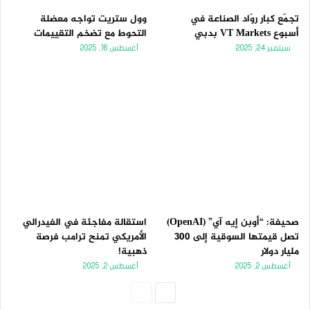
تجمّع كبار روّاد الصناعة في
وول ستريت تواجه معضلة
أسبوع VT Markets بدبي
التحوط مع تضخم التقييمات
سبتمبر 24, 2025
أغسطس 16, 2025
صحيفة: “أوبن إيه آي” (OpenAI)
استقالة مفاجئة في الفيدرالي
تصل قيمتها السوقية إلى 300
الأمريكي تمنح ترامب فرصة
مليار دولار
ذهبية!
أغسطس 2, 2025
أغسطس 2, 2025
الصفحة
الصفحة