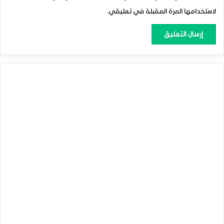
لاستخدامها المرة المقبلة في تعليقي.
•عقب البيانات أعلاه ، ارتفع تسعير احتمالات قيام البنك المركزي
الياباني برفع أسعار الفائدة بمقدار ربع نقطة مئوية فى اجتماع
يوليو من 40% إلى 45%.
•ومن أجل إعادة تسعير تلك الاحتمالات يترقب المستثمرون صدور
المزيد من البيانات عن مستويات التضخم والبطالة والأجور فى اليابان.
الين الياباني يتحرك في المنطقة السلبية في مستهل
تعاملات الأسبوع
المصدر : اضغط هنا
الين الياباني