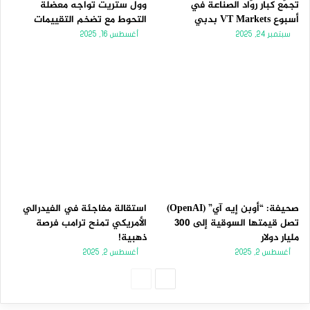
تجمّع كبار روّاد الصناعة في
وول ستريت تواجه معضلة
أسبوع VT Markets بدبي
التحوط مع تضخم التقييمات
سبتمبر 24, 2025
أغسطس 16, 2025
صحيفة: “أوبن إيه آي” (OpenAI)
استقالة مفاجئة في الفيدرالي
تصل قيمتها السوقية إلى 300
الأمريكي تمنح ترامب فرصة
مليار دولار
ذهبية!
أغسطس 2, 2025
أغسطس 2, 2025
الصفحة
الصفحة
التالية
السابقة