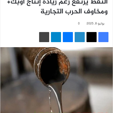
النفط يرتفع رغم زيادة إنتاج أوبك+
ومخاوف الحرب التجارية
يوليو 8, 2025
0
فيسبوك
‫X
لينكدإن
ماسنجر
تيلقرام
طباعة