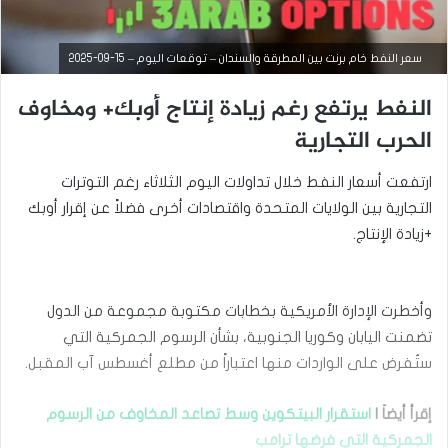
سعر النفط خام برنت بين المطرقة والسندان – توقعات اليوم – 15-09-2025
النفط يرتفع رغم زيادة إنتاج أوبك+ ومخاوف
الحرب التجارية
ارتفعت أسعار النفط خلال تداولات اليوم الثلاثاء رغم التوترات
التجارية بين الولايات المتحدة واقتصادات أخرى فضلاً عن إقرار أوبك
+زيادة الإنتاج.
وأخطرت الإدارة الأمريكية بخطابات مكتوبة مجموعة من الدول
التحليل الفني للسلع
تضمنت اليابان وكوريا الجنوبية، بشأن الرسوم الجمركية التي
سبتمبر
ستُفرض على الواردات منها اعتباراً من مطلع أغسطس آب المقبل.
9,
2025
س
إقرأ أيضاَ |
استقرار البيتكوين وسط تصاعد المخاوف من الرسوم
ع
الجمركية التي فرضها ترامب