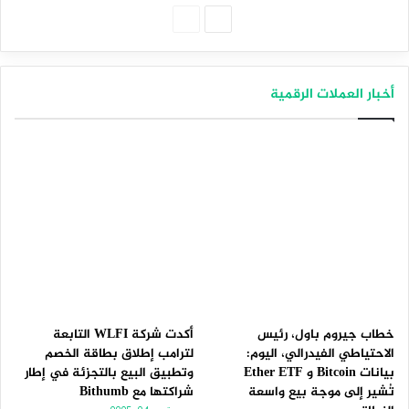
الصفحة
الصفحة
التالية
السابقة
أخبار العملات الرقمية
خطاب جيروم باول، رئيس
أكدت شركة WLFI التابعة
الاحتياطي الفيدرالي، اليوم:
لترامب إطلاق بطاقة الخصم
بيانات Bitcoin و Ether ETF
وتطبيق البيع بالتجزئة في إطار
تُشير إلى موجة بيع واسعة
شراكتها مع Bithumb