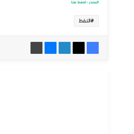
المصدر : اضغط هنا
النفط
فيسبوك
‫X
لينكدإن
ماسنجر
طباعة
أقرأ التالي
التحليل الفني للسلع
سبتمبر
9,
2025