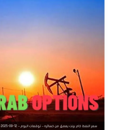
سعر النفط خام برنت يعمق من خسائره – توقعات اليوم – 12-09-2025