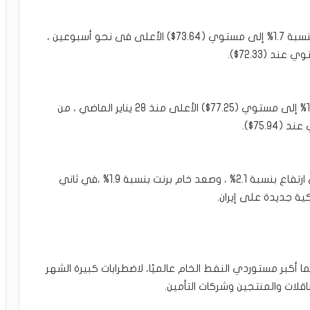
•سعر برميل خام النفط اليوم :ارتفع الخام الأمريكي بنسبة 1.7% إلى مستوي (73.64$) الأعلى فى نحو أسبوعين ،
•سعر برميل خام برنت اليوم : صعد خام برنت بنسبة 1.6% إلى مستوي (77.25$) الأعلى منذ 28 يناير الماضي ، من
•عند تسوية الأسعار يوم الاثنين ،حقق الخام الأمريكي ارتفاع بنسبة 2.1% ، وصعد خام برنت بنسبة 1.9% ،في ثاني
ة جديدة على إيران.
أكبر مستوردي النفط الخام عالميًا، لاضطرابات كبيرة الشهر
قلات والمنتجين وشركات التأمين.