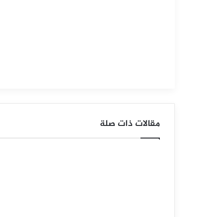
س
ع
ر
ا
ل
ن
ف
مقالات ذات صلة
ط
ا
ل
خ
ا
م