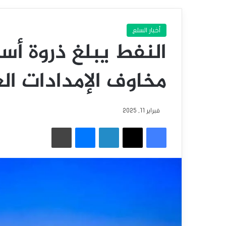
أخبار السلع
النفط يبلغ ذروة أ
مخاوف الإمدادات الع
فبراير 11, 2025
فيسبوك
‫X
لينكدإن
ماسنجر
طباعة