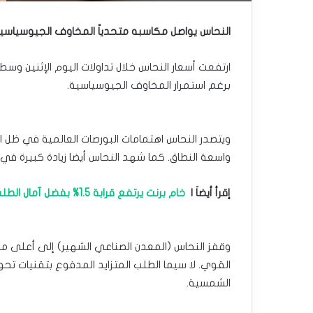
النحاس يواصل مكاسبه متحدياً المخاوف الجيوسياسية
ارتفعت أسعار النحاس خلال تداولات اليوم الإثنين وس
برغم استمرار المخاوف الجيوسياسية.
ويتصدر النحاس اهتمامات البورصات العالمية في ظل ارت
واسعة النطاق. كما شهد النحاس أيضا زيادة كبيرة في ال
إقرأ أيضاَ |
خام برنت يرتفع قرابة 1.5% بفضل آمال الطلب الأسيوي
وقفز النحاس (المعدن الصناعي الشهير) إلى أعلى مس
القوي. لا سيما الطلب المتزايد المدفوع بتقنيات تحول 
الشمسية.