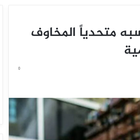
ه متحدياً المخاوف
ية
0