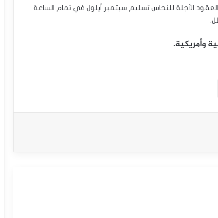
العقود الآجلة للنحاس تسليم سبتمبر أيلول في تمام الساعة
ة وأمريكية.
سعر الدولار مقابل الدولار الكندي يحاول
اكتساب زخماً إيجابياً – توقعات اليوم – 23-
03-2026
سعر الجنيه الإسترليني مقابل الدولار يبدأ
بتصريف تشبعه البيعي – توقعات اليوم –
23-03-2026