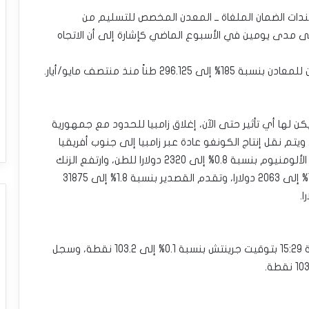
فاع بأكثر من 12 ألف طن في سندات الضمان الملغاة ــ المعدن المخصص للتسليم من
 مدى يومين في الأسبوع الماضي كإشارة إلى أن الاتجاه
ناً منذ منتصف مايو/أيار.
يكن لها أي تأثير حتى الآن، إغلاق زامبيا للحدود مع جمهورية
تم نقل إنتاج الكونغو عادة عبر زامبيا إلى جنوب أفريقيا
للشحن إلى أماكن أخرى. وفي المعادن الأخرى، ارتفع الألومنيوم بنسبة 0.8% إلى 2320 دولارا للطن، وارتفع الزنك
بنسبة 0.8% إلى 2758 دولارا، وارتفع الرصاص بنسبة 1.2% إلى 2063 دولارا، وتقدم القصدير بنسبة 1.8% إلى 31875
وفي سياق منفصل، ارتفع مؤشر الدولار بحلول الساعة 15:29 بتوقيت جرينتش بنسبة 0.1% إلى 103.2 نقطة، وسجل