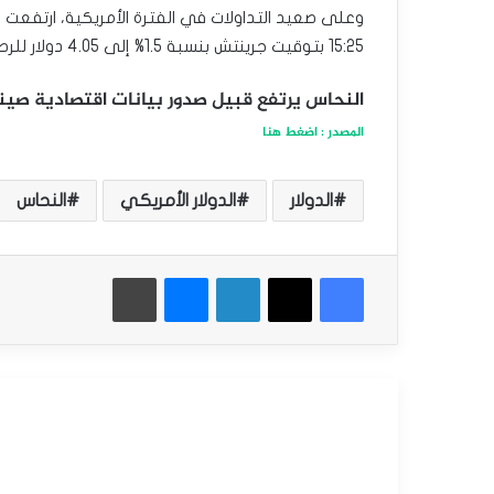
وعلى صعيد التداولات في الفترة الأمريكية، ارتفعت 
15:25 بتوقيت جرينتش بنسبة 1.5% إلى 4.05 دولار للرطل.
النحاس يرتفع قبيل صدور بيانات اقتصادية صيني
المصدر : اض
غط هنا
الدولار
الدولار الأمريكي
النحاس
فيسبوك
‫X
لينكدإن
ماسنجر
طباعة
أقرأ التالي