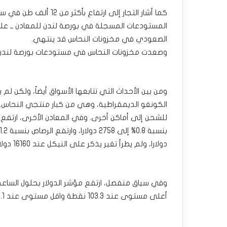
كما أشار التجار إلى ارت
المستودعات المسجلة في بورصة لندن للمعادن ــ على
الصعودي في مخزونات النحاس قد ينتهي.
وصعدت مخزونات النحاس في مستودعات بورصة لندن للمعادن بنسبة 185% إلى 296.125 ط
ومن بين الأحداث التي تتابعها الأسواق أيضاً، ولكن لم 
الكونغو الديمقراطية، وهي من كبار منتجي النحاس. وي
دولارا، ولم يطرأ تغير يذكر على النيكل عند 16160 دولارا.
أعلى مستوى عند 103.3 نقطة واقل مستوى عند 103.1 نقطة.