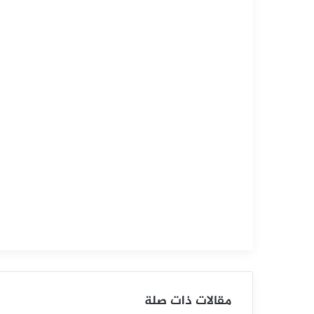
أخبار إقتصادية
أكتوبر
25,
2023
ا
ل
ب
ن
ك
ا
ل
مقالات ذات صلة
م