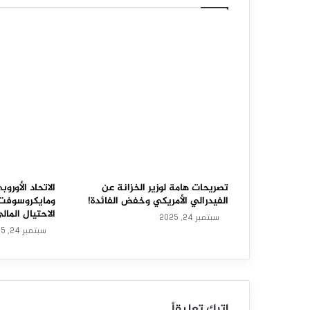
ر
ك
ز
ي
ا
ل
ك
ن
تصريحات هامة لوزير الخزانة عن
الاتحاد الأور
الفيدرالي الأمريكي وخفض الفائدة!
ومايكروسوفت
د
الاحتيال المال
سبتمبر 24, 2025
سبتمبر 24, 2025
ي
ي
ب
اترك تعليقاً