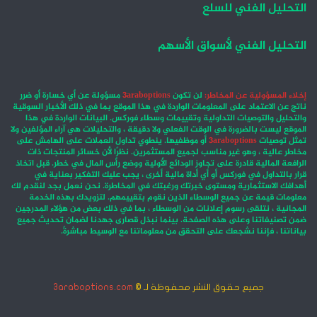
التحليل الفني للسلع
التحليل الفني لأسواق الأسهم
إخلاء المسؤولية عن المخاطر:
لن تكون
3araboptions
مسؤولة عن أي خسارة أو ضرر
ناتج عن الاعتماد على المعلومات الواردة في هذا الموقع بما في ذلك الأخبار السوقية
والتحليل والتوصيات التداولية وتقييمات وسطاء فوركس. البيانات الواردة في هذا
الموقع ليست بالضرورة في الوقت الفعلي ولا دقيقة ، والتحليلات هي آراء المؤلفين ولا
تمثل توصيات
3araboptions
أو موظفيها. ينطوي تداول العملات على الهامش على
مخاطر عالية ، وهو غير مناسب لجميع المستثمرين. نظرًا لأن خسائر المنتجات ذات
الرافعة المالية قادرة على تجاوز الودائع الأولية ووضع رأس المال في خطر. قبل اتخاذ
قرار بالتداول في فوركس أو أي أداة مالية أخرى ، يجب عليك التفكير بعناية في
أهدافك الاستثمارية ومستوى خبرتك ورغبتك في المخاطرة. نحن نعمل بجد لنقدم لك
معلومات قيمة عن جميع الوسطاء الذين نقوم بتقييمهم. لتزويدك بهذه الخدمة
المجانية ، نتلقى رسوم إعلانات من الوسطاء ، بما في ذلك بعض من هؤلاء المدرجين
ضمن تصنيفاتنا وعلى هذه الصفحة. بينما نبذل قصارى جهدنا لضمان تحديث جميع
بياناتنا ، فإننا نشجعك على التحقق من معلوماتنا مع الوسيط مباشرةً.
جميع حقوق النشر محفوظة لـ ©
3araboptions.com