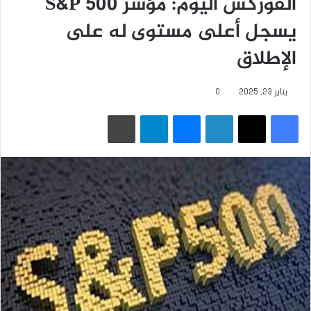
الفوركس اليوم: مؤشر S&P 500
يسجل أعلى مستوى له على
الإطلاق
يناير 23, 2025
0
فيسبوك
‫X
لينكدإن
ماسنجر
تيلقرام
طباعة