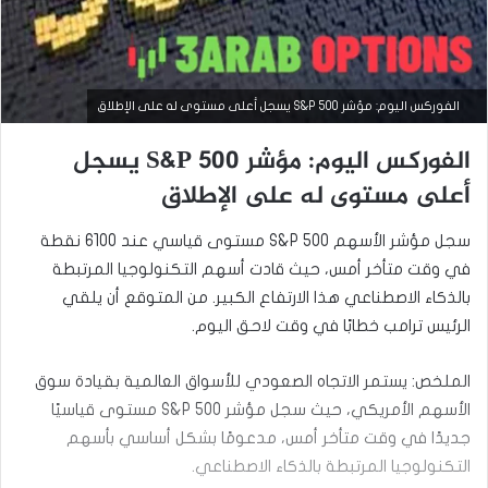
الفوركس اليوم: مؤشر S&P 500 يسجل أعلى مستوى له على الإطلاق
الفوركس اليوم: مؤشر S&P 500 يسجل
أخبار سوق الأسهم
أعلى مستوى له على الإطلاق
فبراير
سجل مؤشر الأسهم S&P 500 مستوى قياسي عند 6100 نقطة
11,
2025
في وقت متأخر أمس، حيث قادت أسهم التكنولوجيا المرتبطة
ا
بالذكاء الاصطناعي هذا الارتفاع الكبير. من المتوقع أن يلقي
ل
الرئيس ترامب خطابًا في وقت لاحق اليوم.
ف
و
ر
الملخص: يستمر الاتجاه الصعودي للأسواق العالمية بقيادة سوق
ك
الأسهم الأمريكي، حيث سجل مؤشر S&P 500 مستوى قياسيًا
س
ا
جديدًا في وقت متأخر أمس، مدعومًا بشكل أساسي بأسهم
ل
التكنولوجيا المرتبطة بالذكاء الاصطناعي.
ي