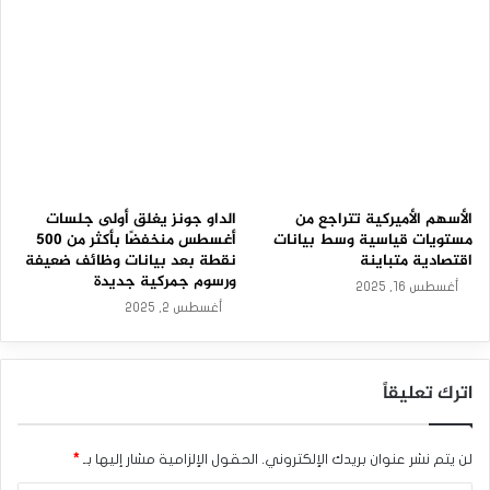
ل
أ
ل
م
ن
ي
و
م
الأسهم الأميركية تتراجع من
الداو جونز يغلق أولى جلسات
مستويات قياسية وسط بيانات
أغسطس منخفضًا بأكثر من 500
اقتصادية متباينة
نقطة بعد بيانات وظائف ضعيفة
ورسوم جمركية جديدة
أغسطس 16, 2025
أغسطس 2, 2025
اترك تعليقاً
لن يتم نشر عنوان بريدك الإلكتروني.
الحقول الإلزامية مشار إليها بـ
*