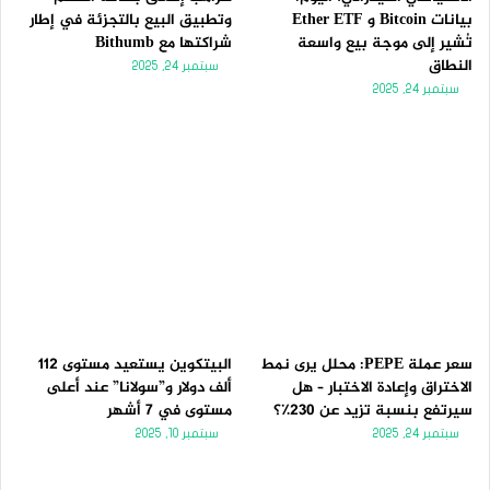
بيانات Bitcoin و Ether ETF
وتطبيق البيع بالتجزئة في إطار
تُشير إلى موجة بيع واسعة
شراكتها مع Bithumb
النطاق
سبتمبر 24, 2025
سبتمبر 24, 2025
سعر عملة PEPE: محلل يرى نمط
البيتكوين يستعيد مستوى 112
الاختراق وإعادة الاختبار – هل
ألف دولار و”سولانا” عند أعلى
سيرتفع بنسبة تزيد عن 230٪؟
مستوى في 7 أشهر
سبتمبر 24, 2025
سبتمبر 10, 2025