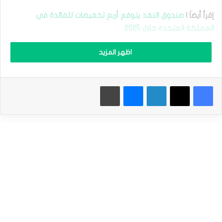
و
م
إقرأ أيضاَ |
صندوق النقد يتوقع أربع تخفيضات للفائدة في
:
المملكة المتحدة خلال 2025
ت
ر
ا
اظهر المزيد
تتسم الأسواق العالمية بشكل عام بنبرة صعودية، حيث يظهر
م
السوق الأمريكي أداء جيد مدعومًا بانتخاب الرئيس ترامب، الذي
ب
ي
يعتبر تعزيز سوق الأسهم إحدى أولوياته. سجل مؤشر S&P 500
فيسبوك
‫X
لينكدإن
ماسنجر
طباعة
ف
مستوى قياسيًا جديدًا عند 6100 أمس، لكنه تراجع قليلاً في نهاية
ر
الجلسة ولم يتمكن من الإغلاق عند مستوى قياسي. حاليا، من
ض
ت
المرجح أن ينتظر المتداولون إغلاقًا يوميًا أعلى مستويات 6090 قبل
ع
بدء صفقات شراء جديدة.
ر
ي
ف
في سوق الفوركس، كانت التداولات هادئة خلال اليوم الماضي
ة
مع تحركات سعرية محدودة الاتجاه. سيظل المتداولون المهتمين
ج
م
بالاتجاه مهتمين بالبيع في زوج اليورو/الدولار الأمريكي، على
ر
الرغم من أن الإغلاق اليومي فوق 1.0430 سيبطل هذا الاتجاه.
ك
ي
ة
لا تزال العديد من السلع ضمن اتجاهات صعودية، حتى وإن لم