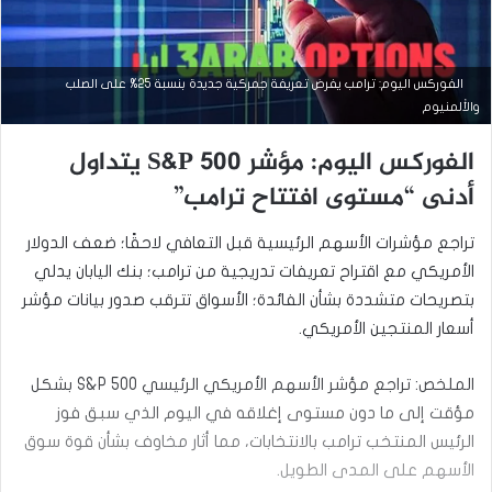
الفوركس اليوم: ترامب يفرض تعريفة جمركية جديدة بنسبة 25% على الصلب
والألمنيوم
الفوركس اليوم: مؤشر S&P 500 يتداول
أخبار سوق الأسهم
أدنى “مستوى افتتاح ترامب”
فبراير
تراجع مؤشرات الأسهم الرئيسية قبل التعافي لاحقًا؛ ضعف الدولار
11,
2025
الأمريكي مع اقتراح تعريفات تدريجية من ترامب؛ بنك اليابان يدلي
ا
بتصريحات متشددة بشأن الفائدة؛ الأسواق تترقب صدور بيانات مؤشر
ل
أسعار المنتجين الأمريكي.
ف
و
ر
الملخص: تراجع مؤشر الأسهم الأمريكي الرئيسي S&P 500 بشكل
ك
مؤقت إلى ما دون مستوى إغلاقه في اليوم الذي سبق فوز
س
ا
الرئيس المنتخب ترامب بالانتخابات، مما أثار مخاوف بشأن قوة سوق
ل
الأسهم على المدى الطويل.
ي