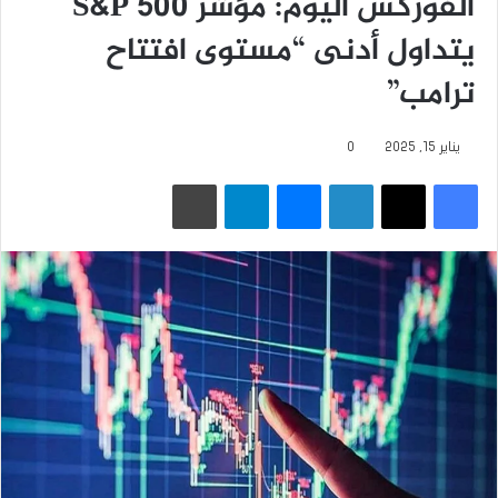
الفوركس اليوم: مؤشر S&P 500
يتداول أدنى “مستوى افتتاح
ترامب”
يناير 15, 2025
0
فيسبوك
‫X
لينكدإن
ماسنجر
تيلقرام
طباعة