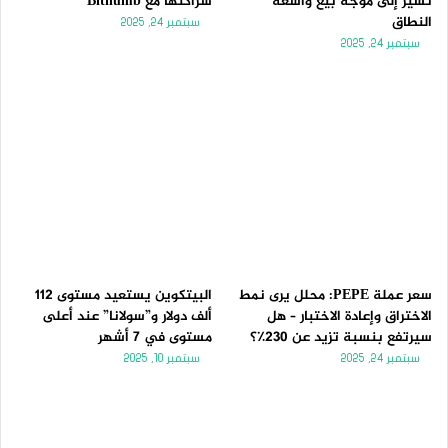
تُشير إلى موجة بيع واسعة
شراكتها مع Bithumb
النطاق
سبتمبر 24, 2025
سبتمبر 24, 2025
سعر عملة PEPE: محلل يرى نمط
البيتكوين يستعيد مستوى 112
الاختراق وإعادة الاختبار – هل
ألف دولار و”سولانا” عند أعلى
سيرتفع بنسبة تزيد عن 230٪؟
مستوى في 7 أشهر
سبتمبر 24, 2025
سبتمبر 10, 2025