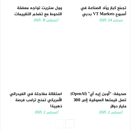
تجمّع كبار روّاد الصناعة في
وول ستريت تواجه معضلة
أسبوع VT Markets بدبي
التحوط مع تضخم التقييمات
سبتمبر 24, 2025
أغسطس 16, 2025
صحيفة: “أوبن إيه آي” (OpenAI)
استقالة مفاجئة في الفيدرالي
تصل قيمتها السوقية إلى 300
الأمريكي تمنح ترامب فرصة
مليار دولار
ذهبية!
أغسطس 2, 2025
أغسطس 2, 2025
الصفحة
الصفحة