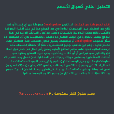
التحليل الفني لأسواق الأسهم
إخلاء المسؤولية عن المخاطر:
لن تكون
3araboptions
مسؤولة عن أي خسارة أو ضرر
ناتج عن الاعتماد على المعلومات الواردة في هذا الموقع بما في ذلك الأخبار السوقية
والتحليل والتوصيات التداولية وتقييمات وسطاء فوركس. البيانات الواردة في هذا
الموقع ليست بالضرورة في الوقت الفعلي ولا دقيقة ، والتحليلات هي آراء المؤلفين ولا
تمثل توصيات
3araboptions
أو موظفيها. ينطوي تداول العملات على الهامش على
مخاطر عالية ، وهو غير مناسب لجميع المستثمرين. نظرًا لأن خسائر المنتجات ذات
الرافعة المالية قادرة على تجاوز الودائع الأولية ووضع رأس المال في خطر. قبل اتخاذ
قرار بالتداول في فوركس أو أي أداة مالية أخرى ، يجب عليك التفكير بعناية في
أهدافك الاستثمارية ومستوى خبرتك ورغبتك في المخاطرة. نحن نعمل بجد لنقدم لك
معلومات قيمة عن جميع الوسطاء الذين نقوم بتقييمهم. لتزويدك بهذه الخدمة
المجانية ، نتلقى رسوم إعلانات من الوسطاء ، بما في ذلك بعض من هؤلاء المدرجين
ضمن تصنيفاتنا وعلى هذه الصفحة. بينما نبذل قصارى جهدنا لضمان تحديث جميع
بياناتنا ، فإننا نشجعك على التحقق من معلوماتنا مع الوسيط مباشرةً.
جميع حقوق النشر محفوظة لـ ©
3araboptions.com
‫X
فيسبوك
انستقرام