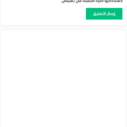
لاستخدامها المرة المقبلة في تعليقي.
•وعليه سوف تنتعش مستويات الدولار الأمريكي ،وتعمق أسعار
الفضة من ‏‏خسائرها الحالية ، وقد تتداول دون
26‏‎
الفضة عند قاع 4 أسابيع قبيل تقرير الوظائف الأمريكية.
المصدر : اضغط هنا
أسعار الفائدة الأمريكية
الاحتياطي الفيدرالي
الدولار الأمريكي
الفضة