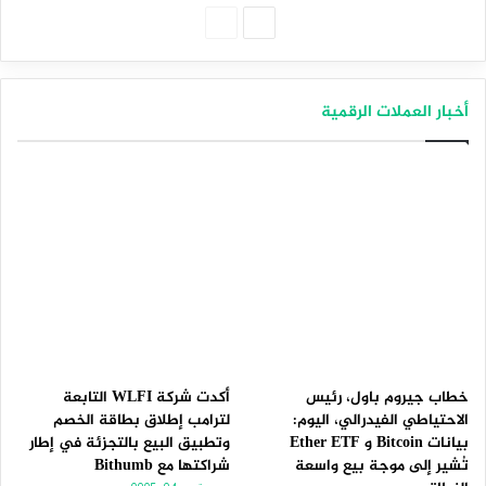
الصفحة
الصفحة
التالية
السابقة
أخبار العملات الرقمية
خطاب جيروم باول، رئيس
أكدت شركة WLFI التابعة
الاحتياطي الفيدرالي، اليوم:
لترامب إطلاق بطاقة الخصم
بيانات Bitcoin و Ether ETF
وتطبيق البيع بالتجزئة في إطار
تُشير إلى موجة بيع واسعة
شراكتها مع Bithumb