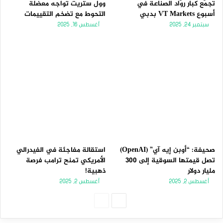
تجمّع كبار روّاد الصناعة في
وول ستريت تواجه معضلة
أسبوع VT Markets بدبي
التحوط مع تضخم التقييمات
سبتمبر 24, 2025
أغسطس 16, 2025
صحيفة: “أوبن إيه آي” (OpenAI)
استقالة مفاجئة في الفيدرالي
تصل قيمتها السوقية إلى 300
الأمريكي تمنح ترامب فرصة
مليار دولار
ذهبية!
أغسطس 2, 2025
أغسطس 2, 2025
الصفحة
الصفحة
التالية
السابقة