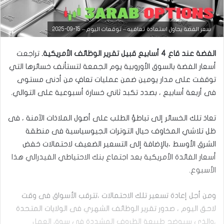
التحليل الفني للعملات
سعر الفضة يحاول استعادة تعافيه – توقعات اليوم – 15-09-2025
مارس
الفضة عند قاع 4 أسابيع قبيل تقرير الوظائف الأمريكية.
تراجعت
23,
2026
أسعار الفضة بالسوق الأوروبية يوم الجمعة لتستأنف خسائرها التي
س
توقفت ‏على مدار يومين ضمن عمليات تعافٍ من أدنى مستوى
ع
فى أربعة أسابيع ، بصدد ‏تكبد ثاني خسارة أسبوعية على التوالي.‏
ر
ا
ل
تعاذ تلك الخسائر إلى تباطؤ الطلب على أصول الملاذات الآمنة ، فى
د
ظل تلاشي ‏المخاوف حيال التوترات الجيوسياسية فى منطقة
و
ل
الشرق الأوسط ،بالإضافة إلى ‏التسعير الضعيف لاحتمالات خفض
ا
أسعار الفائدة الأمريكية بعد اجتماع بنك الاحتياطي ‏الفيدرالي هذا
ر
م
الأسبوع.‏
ق
ا
ومن أجل إعادة تسعير تلك الاحتمالات ،تترقب الأسواق فى وقت
ب
ل
لاحق اليوم ، صدور ‏تقرير الوظائف الشهري فى الولايات المتحدة
ا
،والذي سيوضح طبيعة الظروف ‏المشددة فى سوق العمل