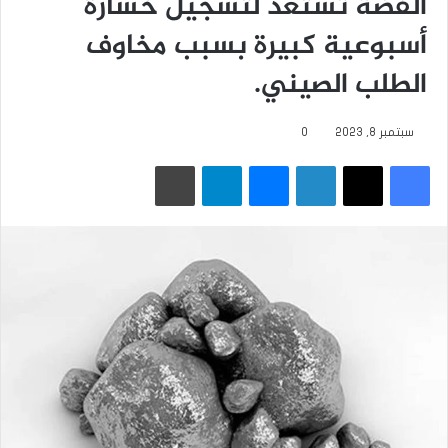
الفضة تستعد لتسجيل خسارة
أسبوعية كبيرة بسبب مخاوف
‏الطلب الصيني.
سبتمبر 8, 2023
0
فيسبوك
‫X
لينكدإن
ماسنجر
تيلقرام
طباعة