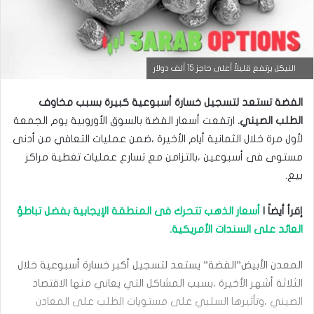
التحليل الفني للعملات
النيكل يرتفع قليلاً أعلى حاجز 15 ألف دولار
مارس
الفضة تستعد لتسجيل خسارة أسبوعية كبيرة بسبب مخاوف
23,
2026
‏الطلب الصيني.
ارتفعت أسعار الفضة بالسوق الأوروبية يوم الجمعة
س
لأول مرة خلال الثمانية أيام ‏الأخيرة ،ضمن عمليات التعافي من أدنى
ع
مستوى فى أسبوعين ،بالتزامن مع تسارع ‏عمليات تغطية مراكز
ر
ا
بيع.‏
ل
د
إقرأ أيضاً |
أسعار الذهب تتحرك فى المنطقة الإيجابية بفضل تباطؤ
و
ل
العائد ‏على السندات الأمريكية.
ا
ر
م
المعدن الأبيض”الفضة” يستعد لتسجيل أكبر خسارة أسبوعية خلال
ق
الثلاثة أشهر ‏الأخيرة ،بسبب المشاكل التي يعاني منها الاقتصاد
ا
الصيني ،وتأثيرها السلبي على ‏مستويات الطلب على المعادن
ب