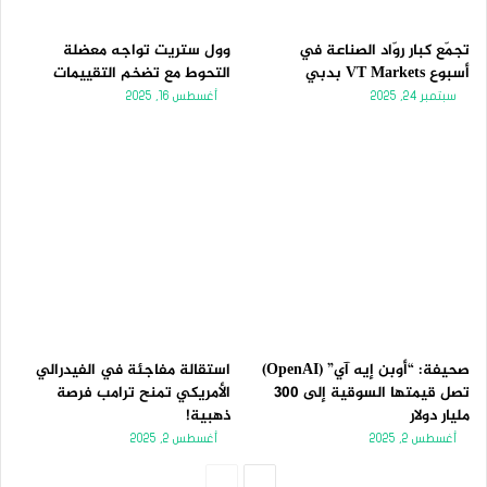
تجمّع كبار روّاد الصناعة في
وول ستريت تواجه معضلة
أسبوع VT Markets بدبي
التحوط مع تضخم التقييمات
سبتمبر 24, 2025
أغسطس 16, 2025
صحيفة: “أوبن إيه آي” (OpenAI)
استقالة مفاجئة في الفيدرالي
تصل قيمتها السوقية إلى 300
الأمريكي تمنح ترامب فرصة
مليار دولار
ذهبية!
أغسطس 2, 2025
أغسطس 2, 2025
الصفحة
الصفحة