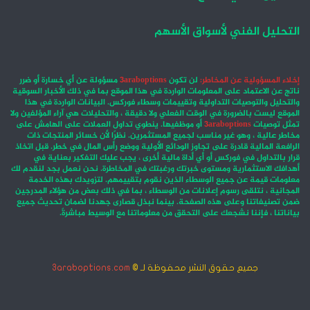
التحليل الفني لأسواق الأسهم
إخلاء المسؤولية عن المخاطر:
لن تكون
3araboptions
مسؤولة عن أي خسارة أو ضرر
ناتج عن الاعتماد على المعلومات الواردة في هذا الموقع بما في ذلك الأخبار السوقية
والتحليل والتوصيات التداولية وتقييمات وسطاء فوركس. البيانات الواردة في هذا
الموقع ليست بالضرورة في الوقت الفعلي ولا دقيقة ، والتحليلات هي آراء المؤلفين ولا
تمثل توصيات
3araboptions
أو موظفيها. ينطوي تداول العملات على الهامش على
مخاطر عالية ، وهو غير مناسب لجميع المستثمرين. نظرًا لأن خسائر المنتجات ذات
الرافعة المالية قادرة على تجاوز الودائع الأولية ووضع رأس المال في خطر. قبل اتخاذ
قرار بالتداول في فوركس أو أي أداة مالية أخرى ، يجب عليك التفكير بعناية في
أهدافك الاستثمارية ومستوى خبرتك ورغبتك في المخاطرة. نحن نعمل بجد لنقدم لك
معلومات قيمة عن جميع الوسطاء الذين نقوم بتقييمهم. لتزويدك بهذه الخدمة
المجانية ، نتلقى رسوم إعلانات من الوسطاء ، بما في ذلك بعض من هؤلاء المدرجين
ضمن تصنيفاتنا وعلى هذه الصفحة. بينما نبذل قصارى جهدنا لضمان تحديث جميع
بياناتنا ، فإننا نشجعك على التحقق من معلوماتنا مع الوسيط مباشرةً.
جميع حقوق النشر محفوظة لـ ©
3araboptions.com
‫X
فيسبوك
انستقرام