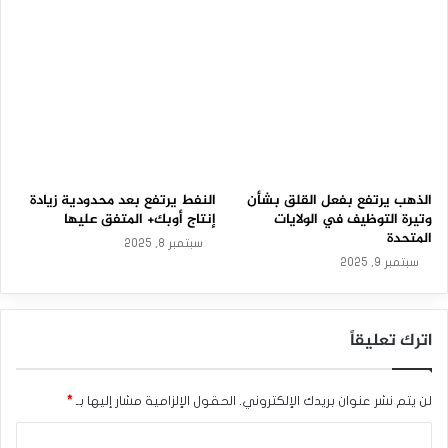
م
الصيني خلال الربع ‏الثالث من هذا العام. وتوضح أن الاقتصاد لا يزال
–
2
من تداعيات الإغلاق الاقتصادي للحد ‏من انتشار فيروس كورونا
3
،والاقتصاد الصيني هو أكبر اقتصاد مستهلك للمعادن فى ‏العالم.‏
-
0
3
الفضة تستعد لتسجيل خسارة أسبوعية كبيرة بسبب مخاوف
-
‏الطلب الصيني.
2
0
المصدر: إضغط هنا
2
الذهب يرتفع بفعل القلق بشأن
النفط يرتفع بعد محدودية زيادة
6
وتيرة التوظيف في الولايات
إنتاج أوبك+ المتفق عليها
المتحدة
سبتمبر 8, 2025
الدولار الأمريكي
الفضة
سبتمبر 9, 2025
اترك تعليقاً
لن يتم نشر عنوان بريدك الإلكتروني.
الحقول الإلزامية مشار إليها بـ
*
ا