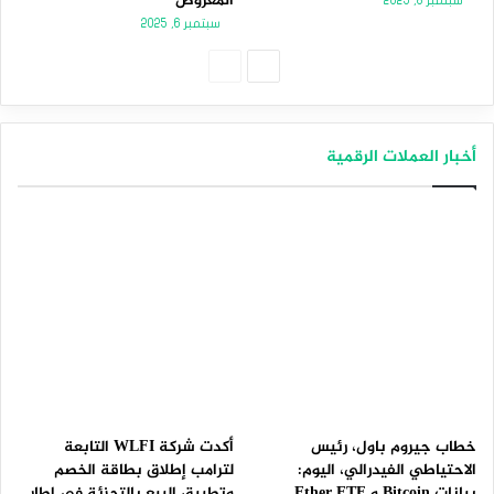
المعروض
سبتمبر 8, 2025
سبتمبر 6, 2025
الصفحة
الصفحة
التالية
السابقة
أخبار العملات الرقمية
خطاب جيروم باول، رئيس
أكدت شركة WLFI التابعة
الاحتياطي الفيدرالي، اليوم:
لترامب إطلاق بطاقة الخصم
بيانات Bitcoin و Ether ETF
وتطبيق البيع بالتجزئة في إطار