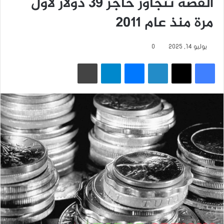
الفضة تتجاوز حاجز 39 دولار لأول
مرة منذ عام 2011
يوليو 14, 2025
0
فيسبوك
‫X
لينكدإن
ماسنجر
تيلقرام
طباعة