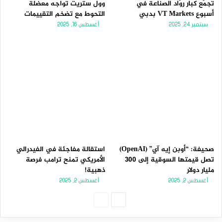
تجمّع كبار روّاد الصناعة في
وول ستريت تواجه معضلة
أسبوع VT Markets بدبي
التحوط مع تضخم التقييمات
سبتمبر 24, 2025
أغسطس 16, 2025
صحيفة: “أوبن إيه آي” (OpenAI)
استقالة مفاجئة في الفيدرالي
تصل قيمتها السوقية إلى 300
الأمريكي تمنح ترامب فرصة
مليار دولار
ذهبية!
أغسطس 2, 2025
أغسطس 2, 2025
الصفحة
الصفحة
التالية
السابقة