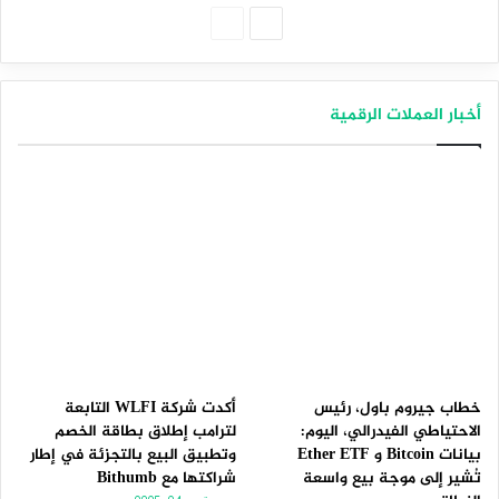
الصفحة
الصفحة
التالية
السابقة
أخبار العملات الرقمية
خطاب جيروم باول، رئيس
أكدت شركة WLFI التابعة
الاحتياطي الفيدرالي، اليوم:
لترامب إطلاق بطاقة الخصم
بيانات Bitcoin و Ether ETF
وتطبيق البيع بالتجزئة في إطار
تُشير إلى موجة بيع واسعة
شراكتها مع Bithumb