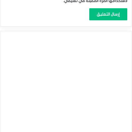
لاستخدامها المرة المقبلة في تعليقي.
الفضة تتجاوز حاجز 39 دولار لأول مرة منذ عام 2011
المصدر : اضغط هنا
الفضة