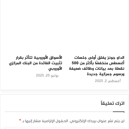
م
–
2
3
-
0
3
-
2
0
2
الداو جونز يغلق أولى جلسات
الأسواق الأوروبية تتأثر بقرار
6
أغسطس منخفضًا بأكثر من 500
تثبيت الفائدة من البنك المركزي
نقطة بعد بيانات وظائف ضعيفة
الأوروبي
ورسوم جمركية جديدة
يوليو 25, 2025
أغسطس 2, 2025
اترك تعليقاً
لن يتم نشر عنوان بريدك الإلكتروني.
الحقول الإلزامية مشار إليها بـ
*