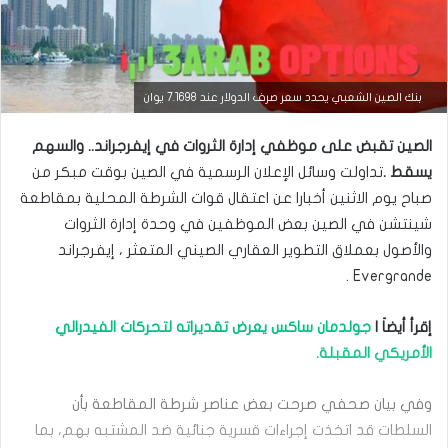
التحليل الفني للعملات
بنك الصين الشعبي يحدد سعر صرف الدولار عند 7.1698 يوان
مارس
الصين تقبض على موظفي إدارة الثروات في إيفرجراند.. والسهم
23,
2026
يسقط .
تداولت وسائل الإعلان الرسمية في الصين بوقت مبكر من
س
صباح يوم الاثنين أخبارا عن اعتقال قوات الشرطة المحلية بمقاطعة
ع
شينتشن في الصين بعض الموظفين في وحدة إدارة الثروات
ر
ا
والأصول بعملاق التطوير العقاري الصيني المتعثر ، إيفرجراند
ل
Evergrande .
د
و
ل
إقرأ أيضاَ |
جولدمان ساكس يعرض تقديراته لتحركات الفيدرالي
ا
الأمريكي المقبلة.
ر
م
ق
وفي بيان صحفي صرحت بعض عناصر شرطة المقاطعة بأن
ا
السلطات قد اتخذت إجراءات قسرية جنائية ضد المشتبه بهم، بما
ب