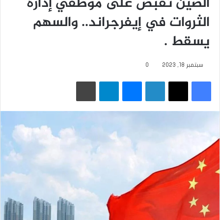
الصين تقبض على موظفي إدارة
الثروات في إيفرجراند.. والسهم
يسقط .
سبتمبر 18, 2023
0
فيسبوك
‫X
لينكدإن
ماسنجر
تيلقرام
طباعة