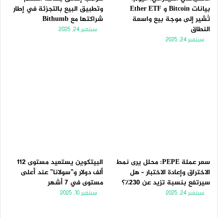
بيانات Bitcoin و Ether ETF
وتطبيق البيع بالتجزئة في إطار
تُشير إلى موجة بيع واسعة
شراكتها مع Bithumb
النطاق
سبتمبر 24, 2025
سبتمبر 24, 2025
سعر عملة PEPE: محلل يرى نمط
البيتكوين يستعيد مستوى 112
الاختراق وإعادة الاختبار – هل
ألف دولار و”سولانا” عند أعلى
سيرتفع بنسبة تزيد عن 230٪؟
مستوى في 7 أشهر
سبتمبر 24, 2025
سبتمبر 10, 2025