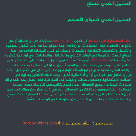
التحليل الفني للسلع
التحليل الفني لأسواق الأسهم
إخلاء المسؤولية عن المخاطر:
لن تكون
3araboptions
مسؤولة عن أي خسارة أو ضرر
ناتج عن الاعتماد على المعلومات الواردة في هذا الموقع بما في ذلك الأخبار السوقية
والتحليل والتوصيات التداولية وتقييمات وسطاء فوركس. البيانات الواردة في هذا
الموقع ليست بالضرورة في الوقت الفعلي ولا دقيقة ، والتحليلات هي آراء المؤلفين ولا
تمثل توصيات
3araboptions
أو موظفيها. ينطوي تداول العملات على الهامش على
مخاطر عالية ، وهو غير مناسب لجميع المستثمرين. نظرًا لأن خسائر المنتجات ذات
الرافعة المالية قادرة على تجاوز الودائع الأولية ووضع رأس المال في خطر. قبل اتخاذ
قرار بالتداول في فوركس أو أي أداة مالية أخرى ، يجب عليك التفكير بعناية في
أهدافك الاستثمارية ومستوى خبرتك ورغبتك في المخاطرة. نحن نعمل بجد لنقدم لك
معلومات قيمة عن جميع الوسطاء الذين نقوم بتقييمهم. لتزويدك بهذه الخدمة
المجانية ، نتلقى رسوم إعلانات من الوسطاء ، بما في ذلك بعض من هؤلاء المدرجين
ضمن تصنيفاتنا وعلى هذه الصفحة. بينما نبذل قصارى جهدنا لضمان تحديث جميع
بياناتنا ، فإننا نشجعك على التحقق من معلوماتنا مع الوسيط مباشرةً.
جميع حقوق النشر محفوظة لـ ©
3araboptions.com