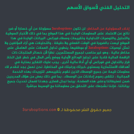
التحليل الفني لأسواق الأسهم
إخلاء المسؤولية عن المخاطر:
لن تكون
3araboptions
مسؤولة عن أي خسارة أو ضرر
ناتج عن الاعتماد على المعلومات الواردة في هذا الموقع بما في ذلك الأخبار السوقية
والتحليل والتوصيات التداولية وتقييمات وسطاء فوركس. البيانات الواردة في هذا
الموقع ليست بالضرورة في الوقت الفعلي ولا دقيقة ، والتحليلات هي آراء المؤلفين ولا
تمثل توصيات
3araboptions
أو موظفيها. ينطوي تداول العملات على الهامش على
مخاطر عالية ، وهو غير مناسب لجميع المستثمرين. نظرًا لأن خسائر المنتجات ذات
الرافعة المالية قادرة على تجاوز الودائع الأولية ووضع رأس المال في خطر. قبل اتخاذ
قرار بالتداول في فوركس أو أي أداة مالية أخرى ، يجب عليك التفكير بعناية في
أهدافك الاستثمارية ومستوى خبرتك ورغبتك في المخاطرة. نحن نعمل بجد لنقدم لك
معلومات قيمة عن جميع الوسطاء الذين نقوم بتقييمهم. لتزويدك بهذه الخدمة
المجانية ، نتلقى رسوم إعلانات من الوسطاء ، بما في ذلك بعض من هؤلاء المدرجين
ضمن تصنيفاتنا وعلى هذه الصفحة. بينما نبذل قصارى جهدنا لضمان تحديث جميع
بياناتنا ، فإننا نشجعك على التحقق من معلوماتنا مع الوسيط مباشرةً.
جميع حقوق النشر محفوظة لـ ©
3araboptions.com
‫X
فيسبوك
انستقرام