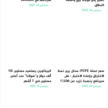
تُشير إلى موجة بيع واسعة
شراكتها مع Bithumb
النطاق
سبتمبر 24, 2025
سبتمبر 24, 2025
سعر عملة PEPE: محلل يرى نمط
البيتكوين يستعيد مستوى 112
الاختراق وإعادة الاختبار – هل
ألف دولار و”سولانا” عند أعلى
سيرتفع بنسبة تزيد عن 230٪؟
مستوى في 7 أشهر
سبتمبر 24, 2025
سبتمبر 10, 2025