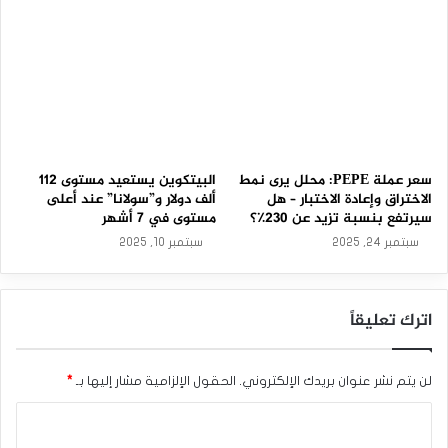
اجتماع ديسمبر، وهو ما يعد انخفاضًا من 85.5% قبل شهر.
وأظهرت بيانات صدرت عن مكتب الإحصاءات الأمريكي الجمعة، زيادة
مبيعات التجزئة بنسبة 0.4% على أساس شهري إلى 718.9 مليار
دولار في أكتوبر تشرين الأول، بعد ارتفاعها بنسبة معدلة بالرفع
إلى 0.8% في قراءة سبتمبر أيلول.
سعر عملة PEPE: محلل يرى نمط
البيتكوين يستعيد مستوى 112
الاختراق وإعادة الاختبار – هل
ألف دولار و”سولانا” عند أعلى
سيرتفع بنسبة تزيد عن 230٪؟
مستوى في 7 أشهر
وعلى أساس سنوي، ارتفعت مبيعات التجزئة الأمريكية في الشهر
سبتمبر 24, 2025
سبتمبر 10, 2025
الماضي بنسبة 2.8% مقارنة بنفس الفترة من عام 2023.
اترك تعليقاً
الريبل
لن يتم نشر عنوان بريدك الإلكتروني.
الحقول الإلزامية مشار إليها بـ
*
وعلى صعيد التداولات، قفز سعر الريبل بحلول الساعة 20:45
ا
بتوقيت جرينتش على منصة كوين ماركت كاب بنسبة 14.6% إلى
ل