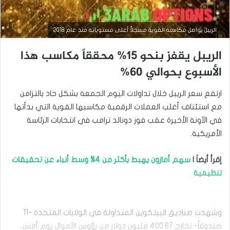
الريبل يواصل مكاسبه القوية مسجلاً أعلى مستوياته منذ عام 2018
الريبل يقفز بنحو 15% محققاً مكاسب هذا
الأسبوع بحوالي 60%
ارتفع سعر الريبل خلال تداولات اليوم الجمعة بشكل حاد بالتزامن
مع استئناف أغلب العملات الرقمية مكاسبها القوية التي بدأتها
في الآونة الأخيرة عقب فوز دونالد ترامب في انتخابات الرئاسة
الأمريكية.
أخبار العملات الرقمية
يناير
إقرأ أيضاَ |
سهم أمازون يهبط بأكثر من 4% وسط أنباء عن تحقيقات
17,
تنظيمية
2025
ا
ل
ر
وشهدت صناديق البيتكوين المتداولة في الولايات المتحدة -11
ي
صندوقاً- تخارج 400.67 مليون دولار من رؤوس الأموال يوم أمس،