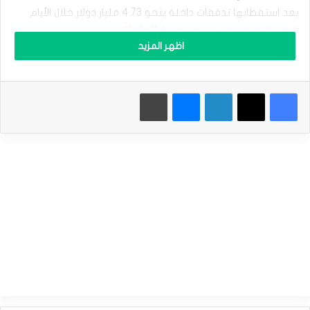
ب
ل
بعد استقطابها تدفقات داخلة بنحو 4.73 مليار دولار خلال الأيام
ي
الستة السابقة حسب بيانات “SoSoValue”.
و
اظهر المزيد
ا
ص
ل
وكان ترامب قد تعهد خلال حملته الانتخابية بأنه سيجعل الولايات
م
فيسبوك
‫X
لينكدإن
ماسنجر
طباعة
ك
المتحدة عاصمة العملات المشفرة العالمية، واستبدال رئيس لجنة
ا
الأوراق المالية والبورصات الأمريكية “جاري جينسلر”، والذي يتبنى
س
نهجاً تنظيمياً صارماً تجاه هذه الأصول.
ب
ه
ا
ل
من جانبه، قال رئيس مجلس الاحتياطي الفيدرالي “جيروم باول”
ق
و
أمس الخميس إن النمو الاقتصادي القوي في الولايات المتحدة
ي
سوف يتيح لأعضاء البنك المركزي عدم التعجل في اتخاذ قرارات
ة
حول مدى وسرعة خفض الفائدة.
م
س
ج
ل
ووصف جيروم باول نمو الاقتصاد الأمريكي حالياً بأنه الأفضل على
اً