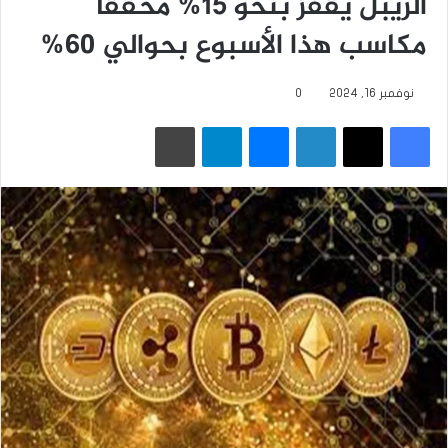
الريبل يقفز بنحو 15% محققاً
مكاسب هذا الأسبوع بحوالي 60%
نوفمبر 16, 2024
0
فيسبوك
‫X
لينكدإن
ماسنجر
تيلقرام
طباعة