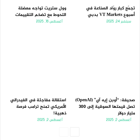
تجمّع كبار روّاد الصناعة في
وول ستريت تواجه معضلة
أسبوع VT Markets بدبي
التحوط مع تضخم التقييمات
سبتمبر 24, 2025
أغسطس 16, 2025
صحيفة: “أوبن إيه آي” (OpenAI)
استقالة مفاجئة في الفيدرالي
تصل قيمتها السوقية إلى 300
الأمريكي تمنح ترامب فرصة
مليار دولار
ذهبية!
أغسطس 2, 2025
أغسطس 2, 2025
الصفحة
الصفحة