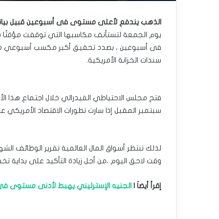
الذهب يندفع لأعلى مستوى فى أسبوعين قبيل بيانات 
يوم الجمعة لتستأنف مكاسبها التي توقفت ‏مؤقتًا
فى أسبوعين ، ‏بصدد تحقيق أكبر مكسب أسبوعي منذ 
سندات الخزانة الأمريكية.‏
فتح مجلس الاحتياطي الفيدرالي خلال اجتماع هذا الأس
سبتمبر المقبل إذا سارت تطورات الاقتصاد الأمريكي 
لذلك تنتظر أسواق المال العالمية تقرير الوظائف الش
وقت لاحق اليوم ،من أجل زيادة التأكيد على بداية تخ
إقرأ أيضاَ |
الجنيه الإسترليني يهبط لأدنى مستوى فى 4 أسابيع بعد قرار خفض ‏أسعار الفائدة البريطان