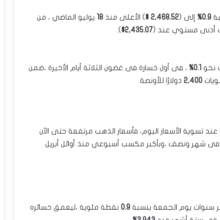
بة
0.9%
إلى ‏‏(
2,468.52 $
) الأعلى منذ
18
يوليو الماضي ، من
 أدنى مستوي عند (
2,435.07$
). ‏
ب نحو
0.1%
، فى أول ‏خسارة فى غضون الثلاثة أيام الأخيرة ،ضمن
تويات
2,400
دولارًا للأونصة.‏
عند تسوية الأسعار اليوم، ‏فأسعار الذهب مرتفعة حتى الآن
 شهر ونصف ،وبأكبر مكسب أسبوعي منذ أوائل أبريل
 سنوات يوم الجمعة بنسبة ‏‏
0.9
نقطة مئوية ،ليعمق خسائره