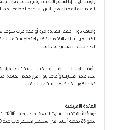
وأوضح باول : إذا استقر التضخم ولم ينخفض فإن لجنة 
الاقتصادية المقبلة هي التي ستحدد الخطوة المقبلة ‏
وأضاف باول : خفض الفائدة مرة أو عدة مرات سوف يعتم
الكثير من البيانات الاقتصادية قبل اجتماع سبتمبر الم
الذي يجب أن نمضي ‏قدما فيه.‏
وأوضح باول : الفيدرالي الأمريكي لم يتخذ بعد قرار ب
ليس ضمن اعتباراتنا.‏وأضاف باول: قرار خفض الفائدة اقترب 
فقد يكون الخفض في سبتمبر المقبل.‏
الفائدة الأمريكية
•وفقًا لأداة “فيد ووتش” التابعة لمجموعة‎ “‎‏
CME‏‎
“‎‏
بنحو
25
نقطة أساس فى سبتمبر ‏مستقر حاليًا عند
0%