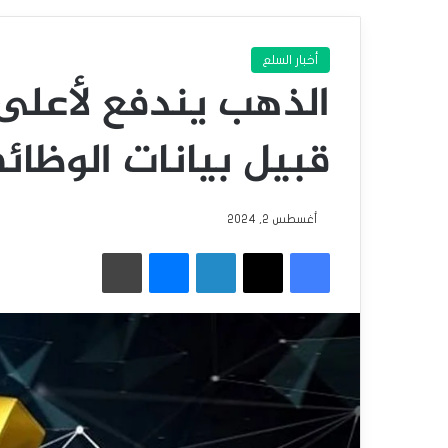
أخبار السلع
الذهب يندفع لأعل
قبيل بيانات الوظائف 
أغسطس 2, 2024
فيسبوك
‫X
لينكدإن
ماسنجر
طباعة