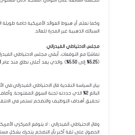
للجلسة السابعة على التوالي ،مسجلاً أدنى مستوى
وكما نعلم أن هبوط العوائد الأمريكية خاصة طويلة ال
السبائك الذهبية غير المدرة للعائد.‏
مجلس الاحتياطي الفيدرالي ‏
تماشيًا مع التوقعات، أبقي مجلس الاحتياطي الفيدرالي 
(
5.25%
إلى
5.50%
) ،والذي يعد أعلى نطاق منذ عام ‏‏
1
بيان السياسة النقدية قال الاحتياطي الفيدرالي:في ا
البالغ
2%
الذي حددته لجنة السوق المفتوحة. وأضاف ‏ال
تحقيق أهداف التوظيف ‏والتضخم تستمر في الانتقال إ
وقال الاحتياطي الفيدرالي : لا يتوقع المركزي الأم
الحصول على ثقة أكبر بأن التضخم يتحرك بشكل ‏م