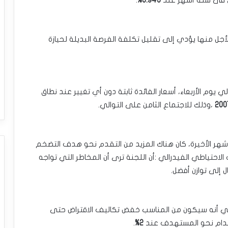
 ‏فى ستة أشهر عند
3.943%
.‏
أجل منها يؤدي إلى تقليل تكلفة ‏الفرصة البديلة لحيازة
يوم الأربعاء، أسعار الفائدة ‏ثابتة دون أي تغيير عند نطاق
200
،وذلك للاجتماع الثامن على التوالي.‏
لأشهر الأخيرة، كان هناك المزيد ‏من التقدم نحو هدف التضخم
احتياطي الفيدرالي :أن اللجنة ترى أن المخاطر التي تواجه
لى توازن أفضل.‏
ريكي أنه سيكون من المناسب ‏خفض تكاليف الاقتراض حتى
ستدام نحو المستهدف عند
2%
.‏