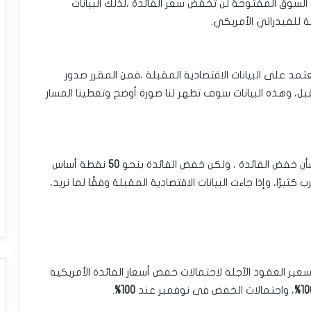
السوق المفتوحة لن تخفض ‏سعر الفائدة ،لذلك البيانات
للفيدرالي الأمريكي.‏
د على البيانات الاقتصادية ‏المقبلة ،فمن المقرر صدور
قبل، ‏وهذه البيانات سوف تظهر لنا صورة أوضح وتعطينا المسار
شأن خفض الفائدة ، ولكن خفض ‏الفائدة بنحو
50
نقطة أساس
كثيرًا، وإذا جاءت البيانات الاقتصادية المقبلة ‏وفقًا لما نريد،
 : تسعير العقود الآجلة ‏لاحتمالات خفض أسعار الفائدة الأمريكية
10
، واحتمالات الخفض فى نوفمبر عند
100%
.‏