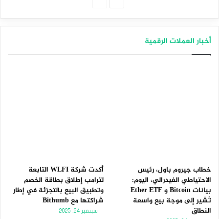
الصفحة
الصفحة
التالية
السابقة
أخبار العملات الرقمية
خطاب جيروم باول، رئيس
أكدت شركة WLFI التابعة
الاحتياطي الفيدرالي، اليوم:
لترامب إطلاق بطاقة الخصم
بيانات Bitcoin و Ether ETF
وتطبيق البيع بالتجزئة في إطار
تُشير إلى موجة بيع واسعة
شراكتها مع Bithumb
النطاق
سبتمبر 24, 2025