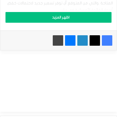
ه
المتاحة ،والتي من المتوقع أن توفر تسعير جديد لاحتمالات خفض
ب
أسعار الفائدة الأمريكية فى يناير.
ي
ح
اظهر المزيد
ا
إقرأ أيضاَ |
اليورو قرب قمة أسبوع قبيل بيانات التضخم الرئيسية فى
و
أوروبا
ل
فيسبوك
‫X
لينكدإن
ماسنجر
طباعة
ت
ص
ر
نظرة سعرية
ي
ف
• أسعار الذهب اليوم:ارتفعت أسعار معدن الذهب بنسبة 0.4% إلى
ت
(2,646.80$) ، من مستوى افتتاح التعاملات عند (2,636.40$) ،
ش
ب
وسجلت أدنى مستوي عند (2,633.03$).
ع
ه
ا
ل
•عند تسوية الأسعار يوم الاثنين، فقدت أسعار الذهب نسبة 0.15%
ش
،فى ثاني خسارة يومية على التوالي ،مع استمرار عمليات
ر
التصحيح وجني الأرباح من أعلى مستوى فى ثلاثة أسابيع عند
ا
ئ
2,665.32 دولارًا للأونصة.
ي