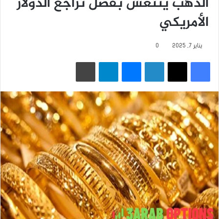
الذهب ينتعش بفضل تراجع الدولار
الأمريكي
يناير 7, 2025
0
فيسبوك
‫X
لينكدإن
ماسنجر
تيلقرام
طباعة