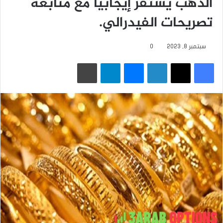
الذهب يستقر إيجابياً مع متابعة
تصريحات الفيدرالي.
سبتمبر 8, 2023
0
فيسبوك
‫X
لينكدإن
ماسنجر
تيلقرام
طباعة