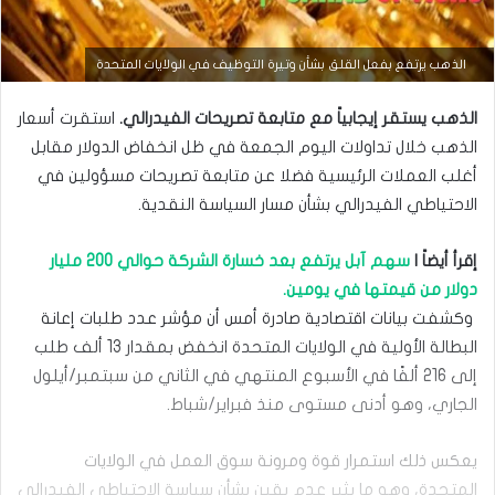
الذهب يرتفع بفعل القلق بشأن وتيرة التوظيف في الولايات المتحدة
الذهب يستقر إيجابياً مع متابعة تصريحات الفيدرالي.
استقرت أسعار
الذهب خلال تداولات اليوم الجمعة في ظل انخفاض الدولار مقابل
‏أغلب العملات الرئيسية فضلا عن متابعة تصريحات مسؤولين في
الاحتياطي ‏الفيدرالي بشأن مسار السياسة النقدية.‏
إقرأ أيضاً |
سهم آبل يرتفع بعد خسارة الشركة حوالي 200 مليار
أخبار السلع
دولار من قيمتها في يومين.
سبتمبر
‏ وكشفت بيانات اقتصادية صادرة أمس أن مؤشر عدد طلبات إعانة
15,
البطالة الأولية ‏في الولايات المتحدة انخفض بمقدار 13 ألف طلب
2025
س
إلى 216 ألفًا في الأسبوع ‏المنتهي في الثاني من سبتمبر/أيلول
ع
الجاري، وهو أدنى مستوى منذ فبراير/شباط.‏
ر
ا
ل
يعكس ذلك استمرار قوة ومرونة سوق العمل في الولايات
ذ
المتحدة، وهو ما يثير ‏عدم يقين بشأن سياسة الاحتياطي الفيدرالي