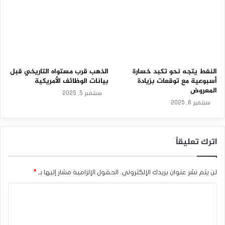
المؤشرات العالمية ‏‏المدعومة بالذهب ظلت بالأمس بدون أي تغيير
يذكر. ليستمر الإجمالي عند 886.64 ‏طن متري ،والذي يعد أدنى
مستوى منذ 28 آب/أغسطس الماضي.‏
الذهب يستقر إيجابياً مع متابعة تصريحات الفيدرالي.
النفط يتجه نحو تكبد خسارة
الذهب قرب مستواه التاريخي قبل
المصدر: إضغط هنا
أسبوعية مع توقعات بزيادة
بيانات الوظائف الأمريكية
المعروض
سبتمبر 5, 2025
سبتمبر 6, 2025
الذهب
اترك تعليقاً
لن يتم نشر عنوان بريدك الإلكتروني.
الحقول الإلزامية مشار إليها بـ
*
ا
ل
ت