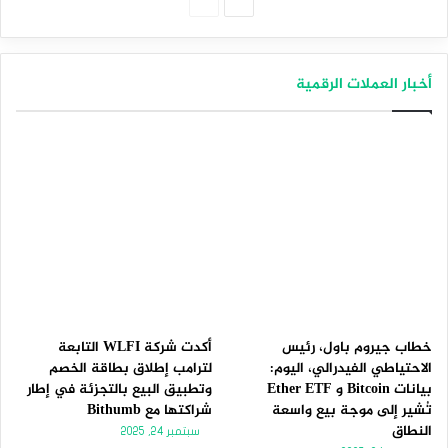
الصفحة
الصفحة
التالية
السابقة
أخبار العملات الرقمية
خطاب جيروم باول، رئيس
أكدت شركة WLFI التابعة
الاحتياطي الفيدرالي، اليوم:
لترامب إطلاق بطاقة الخصم
بيانات Bitcoin و Ether ETF
وتطبيق البيع بالتجزئة في إطار
تُشير إلى موجة بيع واسعة
شراكتها مع Bithumb
النطاق
سبتمبر 24, 2025