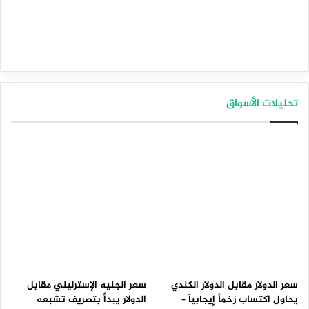
هو وضع الاتفاقيات الأخرى مع الاقتصادات الكبرى التي لا تزال
عالقة.
صندوق ‏SPDR
تحليلات الأسواق
حيازات الذهب لدى صندوق ‏SPDR Gold Trust‏ اكبر صناديق
المؤشرات العالمية ‏المدعومة ،انخفضت بالأمس بنحو 0.57 طن
متري،فى ثالث انخفاض يومي على التوالي ، لينزل الإجمالي إلى
947.66طن متري،والذي يعد أدنى مستوى منذ 18 يونيو الماضي.
الذهب يتخلى عن ذروة أسبوع قبيل بيانات الوظائف
الأمريكية
المصدر : اضغط هنا
الذهب
سعر الدولار مقابل الدولار الكندي
سعر الجنيه الإسترليني مقابل
يحاول اكتساب زخماً إيجابياً –
الدولار يبدأ بتصريف تشبعه