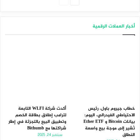
الصفحة
الصفحة
التالية
السابقة
أخبار العملات الرقمية
خطاب جيروم باول، رئيس
أكدت شركة WLFI التابعة
الاحتياطي الفيدرالي، اليوم:
لترامب إطلاق بطاقة الخصم
بيانات Bitcoin و Ether ETF
وتطبيق البيع بالتجزئة في إطار
تُشير إلى موجة بيع واسعة
شراكتها مع Bithumb
النطاق
سبتمبر 24, 2025