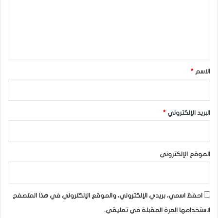
ع
ل
•من المقرر أن يتحدث ما لا يقل عن سبعة أعضاء من مجلس
ي
الاحتياطي الفيدرالي هذا الأسبوع ،حول تطور التضخم والنمو فى
ق
البلاد ومستقبل أسعار الفائدة.
*
الاسم
*
توقعات حول أداء الذهب
•قال رئيس إستراتيجية السلع الأساسية في ساكسو بنك “أولي
البريد الإلكتروني
*
هانسن”: لقد نفد الزخم في عمليات بيع الذهب، وهذا يجذب
المشترين المحتملين الذين يجلسون على السياج في انتظار استقرار
السوق للعودة.
الموقع الإلكتروني
•وأضاف هانسن :توقف الدولار الأمريكي عن الارتفاع وربما كان هذا
احفظ اسمي، بريدي الإلكتروني، والموقع الإلكتروني في هذا المتصفح
هو المحفز الضروري لأسعار الذهب.
لاستخدامها المرة المقبلة في تعليقي.