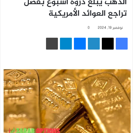
الذهب يبلغ ذروة أسبوع بفضل
تراجع العوائد الأمريكية
نوفمبر 19, 2024
0
فيسبوك
‫X
لينكدإن
ماسنجر
تيلقرام
طباعة