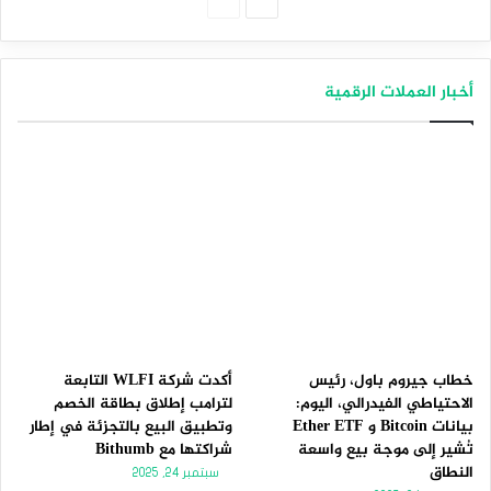
الصفحة
الصفحة
التالية
السابقة
أخبار العملات الرقمية
خطاب جيروم باول، رئيس
أكدت شركة WLFI التابعة
الاحتياطي الفيدرالي، اليوم:
لترامب إطلاق بطاقة الخصم
بيانات Bitcoin و Ether ETF
وتطبيق البيع بالتجزئة في إطار
تُشير إلى موجة بيع واسعة
شراكتها مع Bithumb
النطاق
سبتمبر 24, 2025