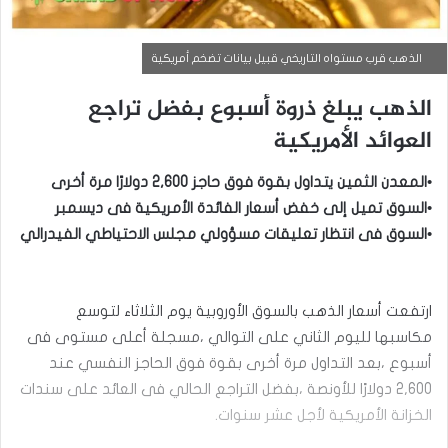
الذهب قرب مستواه التاريخي قبيل بيانات تضخم أمريكية
الذهب يبلغ ذروة أسبوع بفضل تراجع
العوائد الأمريكية
•المعدن الثمين يتداول بقوة فوق حاجز 2,600 دولارًا مرة أخرى
•السوق تميل إلى خفض أسعار الفائدة الأمريكية فى ديسمبر
•السوق فى انتظار تعليقات مسؤولي مجلس الاحتياطي الفيدرالي
أخبار السلع
سبتمبر
15,
ارتفعت أسعار الذهب بالسوق الأوروبية يوم الثلاثاء لتوسع
2025
مكاسبها لليوم الثاني على التوالي ،مسجلة أعلى مستوى فى
س
ع
أسبوع ،بعد التداول مرة أخرى بقوة فوق الحاجز النفسي عند
ر
2,600 دولارًا للأونصة ،بفضل التراجع الحالي فى العائد على سندات
ا
ل
الخزانة الأمريكية لأجل عشر سنوات.
ذ