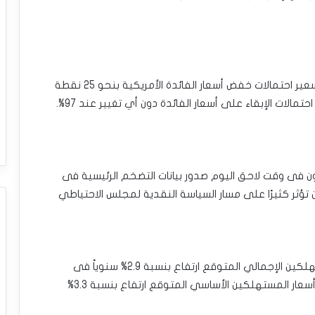
وفقًا لأداة “فيد ووتش” التابعة لمجموعة‎ ‎‎”‎‏CME‏‎”‎‏ : تسعير احتمالات خفض أسعار الفائدة الأمريكية بنحو 25 نقطة
ولون فى وقت لاحق اليوم صدور بيانات التضخم الرئيسية فى
 تؤثر كثيرًا على مسار السياسة النقدية لمجلس الاحتياطي
يصدر بحلول الساعة 13:30 جرينتش مؤشر أسعار المستهلكين الإجمالي المتوقع ارتفاع بنسبة 2.9% سنوياً فى
ديسمبر من ارتفاع بنسبة 2.7% فى نوفمبر ، و مؤشر أسعار المستهلكين الأساسي المتوقع ارتفاع بنسبة 3.3%