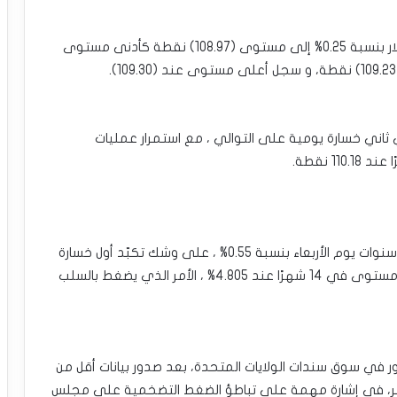
•سعر مؤشر الدولار الأمريكي اليوم: تراجع مؤشر الدولار بنسبة 0.25% إلى مستوى (108.97) نقطة كأدنى مستوى
يوم الثلاثاء،فقد المؤشر نسبة 0.3% ، في ثاني خسارة يومية على التوالي ، مع استمرار عمليات
تراجع العائد على سندات الخزانة الأمريكية لأجل عشر سنوات يوم الأربعاء بنسبة 0.55% ، على وشك تكبّد أول خسارة
في غضون الجلسات الأربعة الأخيرة ،ليبتعد عن أعلى مستوى في 14 شهرًا عند 4.805% ، الأمر الذي يضغط بالسلب
ور في سوق سندات الولايات المتحدة، بعد صدور بيانات أقل من
سمبر، في إشارة مهمة على تباطؤ الضغط التضخمية على مجلس