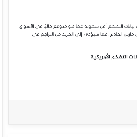
بيانات التضخم أقل سخونة عما هو متوقع حاليًا في الأسواق
 مارس القادم ،مما سيؤدي إلى المزيد من التراجع في
ات التضخم الأمريكية
استقرار الدولار مع تصاعد التوترات
الجيوسياسية وترقب لبيانات التضخم