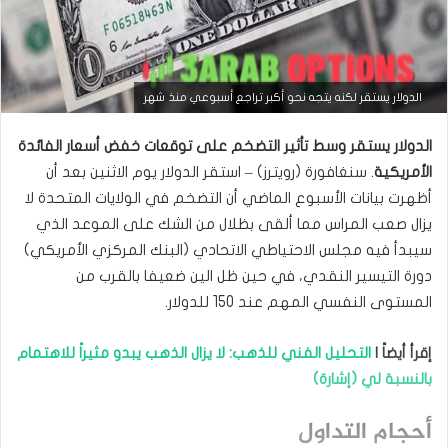
الدولار يستقر لكنه يتجه نحو أكبر تراجع أسبوعي منذ شهر
الدولار يستقر وسط تأثير التضخم على توقعات خفض أسعار الفائدة
الأمريكية
. سنغافورة (رويترز) – استقر الدولار‭ ‬يوم الاثنين بعد أن
أظهرت بيانات الأسبوع الماضي أن التضخم في الولايات المتحدة لا
يزال صعب المراس مما ألقى بظلال من الشك على الموعد الذي
أخبار العملات
سيبدأ فيه مجلس الاحتياطي الاتحادي (البنك المركزي الأمريكي)
سبتمبر
دورة التيسير النقدي، في حين ظل الين ضعيفا بالقرب من
10,
المستوى النفسي المهم عند 150 للدولار.
2025
ا
س
إقرأ أيضاً |
التحليل الفني للذهب: لا يزال الذهب يبدو مثيراً للاهتمام
ت
بالنسبة لي (إشارة)
ق
ر
أحجام التداول
ا