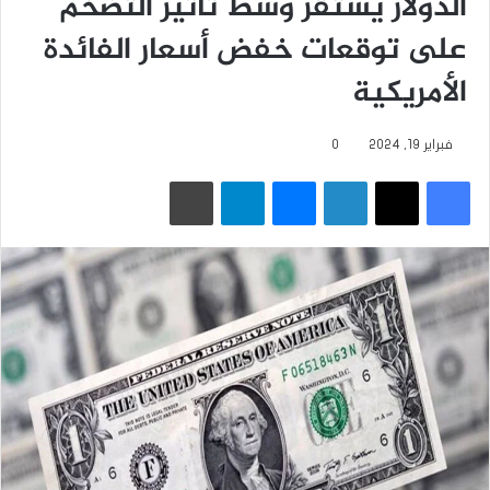
الدولار يستقر وسط تأثير التضخم
على توقعات خفض أسعار الفائدة
الأمريكية
فبراير 19, 2024
0
فيسبوك
‫X
لينكدإن
ماسنجر
تيلقرام
طباعة