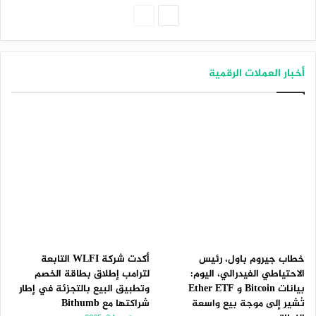
الصفحة
الصفحة
التالية
السابقة
أخبار العملات الرقمية
خطاب جيروم باول، رئيس
أكدت شركة WLFI التابعة
الاحتياطي الفيدرالي، اليوم:
لترامب إطلاق بطاقة الخصم
بيانات Bitcoin و Ether ETF
وتطبيق البيع بالتجزئة في إطار
تُشير إلى موجة بيع واسعة
شراكتها مع Bithumb