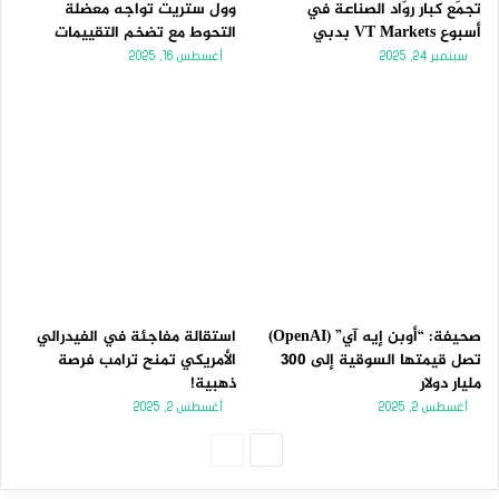
تجمّع كبار روّاد الصناعة في
وول ستريت تواجه معضلة
أسبوع VT Markets بدبي
التحوط مع تضخم التقييمات
سبتمبر 24, 2025
أغسطس 16, 2025
صحيفة: “أوبن إيه آي” (OpenAI)
استقالة مفاجئة في الفيدرالي
تصل قيمتها السوقية إلى 300
الأمريكي تمنح ترامب فرصة
مليار دولار
ذهبية!
أغسطس 2, 2025
أغسطس 2, 2025
الصفحة
الصفحة
التالية
السابقة