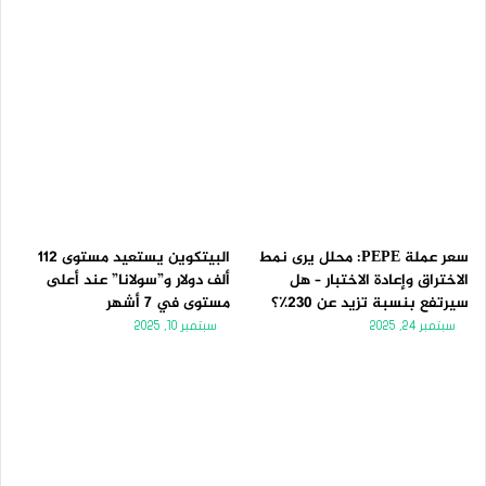
سعر عملة PEPE: محلل يرى نمط
البيتكوين يستعيد مستوى 112
الاختراق وإعادة الاختبار – هل
ألف دولار و”سولانا” عند أعلى
سيرتفع بنسبة تزيد عن 230٪؟
مستوى في 7 أشهر
سبتمبر 24, 2025
سبتمبر 10, 2025