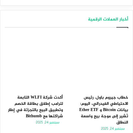
التالية
السابقة
أخبار العملات الرقمية
خطاب جيروم باول، رئيس
أكدت شركة WLFI التابعة
الاحتياطي الفيدرالي، اليوم:
لترامب إطلاق بطاقة الخصم
بيانات Bitcoin و Ether ETF
وتطبيق البيع بالتجزئة في إطار
تُشير إلى موجة بيع واسعة
شراكتها مع Bithumb
النطاق
سبتمبر 24, 2025
سبتمبر 24, 2025