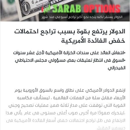
الدولار يستقر لكنه يتجه نحو أكبر تراجع أسبوعي منذ شهر
الدولار يرتفع بقوة بسبب تراجع احتمالات
خفض الفائدة الأمريكية
•انتعاش العائد على سندات الخزانة الأمريكية لأجل عشر سنوات
أخبار العملات
•السوق فى انتظار تعليقات بعض مسؤولي مجلس الاحتياطي
سبتمبر
الفيدرالي
10,
2025
ا
س
ارتفع الدولار الأمريكي على نطاق واسع بالسوق الأوروبية يوم
ت
الأربعاء مقابل سلة من العملات العالمية ، ليستأنف مكاسبه
ق
القوية التي توقفت على مدار ثلاثة ضمن عمليات تصحيح وجني
ر
ا
،ليتحرك صعودًا مرة أخرى صوب أعلى مستوى فى عام .يأتي هذا
ر
الارتفاع فى ظل تراجع احتمالات خفض أسعار الفائدة الأمريكية فى
ا
ديسمبر المقبل.