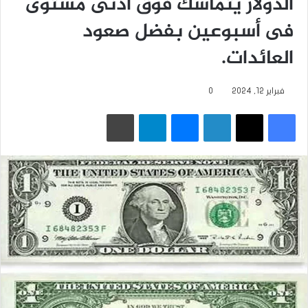
الدولار يتماسك فوق أدنى مستوى
فى أسبوعين بفضل صعود
‏العائدات.
فبراير 12, 2024
0
فيسبوك
‫X
لينكدإن
ماسنجر
تيلقرام
طباعة