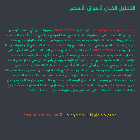
التحليل الفني لأسواق الأسهم
إخلاء المسؤولية عن المخاطر:
لن تكون
3araboptions
مسؤولة عن أي خسارة أو ضرر
ناتج عن الاعتماد على المعلومات الواردة في هذا الموقع بما في ذلك الأخبار السوقية
والتحليل والتوصيات التداولية وتقييمات وسطاء فوركس. البيانات الواردة في هذا
الموقع ليست بالضرورة في الوقت الفعلي ولا دقيقة ، والتحليلات هي آراء المؤلفين ولا
تمثل توصيات
3araboptions
أو موظفيها. ينطوي تداول العملات على الهامش على
مخاطر عالية ، وهو غير مناسب لجميع المستثمرين. نظرًا لأن خسائر المنتجات ذات
الرافعة المالية قادرة على تجاوز الودائع الأولية ووضع رأس المال في خطر. قبل اتخاذ
قرار بالتداول في فوركس أو أي أداة مالية أخرى ، يجب عليك التفكير بعناية في
أهدافك الاستثمارية ومستوى خبرتك ورغبتك في المخاطرة. نحن نعمل بجد لنقدم لك
معلومات قيمة عن جميع الوسطاء الذين نقوم بتقييمهم. لتزويدك بهذه الخدمة
المجانية ، نتلقى رسوم إعلانات من الوسطاء ، بما في ذلك بعض من هؤلاء المدرجين
ضمن تصنيفاتنا وعلى هذه الصفحة. بينما نبذل قصارى جهدنا لضمان تحديث جميع
بياناتنا ، فإننا نشجعك على التحقق من معلوماتنا مع الوسيط مباشرةً.
جميع حقوق النشر محفوظة لـ ©
3araboptions.com
‫X
فيسبوك
انستقرام