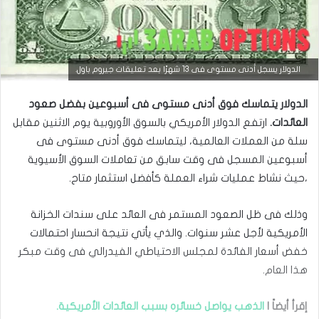
التحليل الفني للعملات
الدولار يسجل أدنى مستوى فى 13 شهرًا بعد تعليقات جيروم باول.
مارس
الدولار يتماسك فوق أدنى مستوى فى أسبوعين بفضل صعود
23,
2026
‏العائدات.
ارتفع الدولار الأمريكي بالسوق الأوروبية يوم الاثنين مقابل
س
سلة من العملات ‏العالمية، ليتماسك فوق أدنى مستوى فى
ع
أسبوعين المسجل فى وقت سابق من ‏تعاملات السوق الأسيوية
ر
ا
،حيث نشاط عمليات شراء العملة كأفضل استثمار متاح.‏
ل
د
وذلك فى ظل الصعود المستمر فى العائد على سندات الخزانة
و
ل
الأمريكية لأجل عشر ‏سنوات. والذي يأتي نتيجة انحسار احتمالات
ا
خفض أسعار الفائدة لمجلس الاحتياطي ‏الفيدرالي فى وقت مبكر
ر
م
هذا العام.‏
ق
ا
إقرأ أيضاً |
الذهب يواصل خسائره بسبب العائدات الأمريكية.
ب