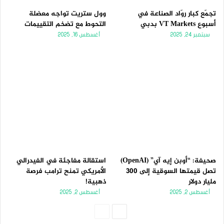
تجمّع كبار روّاد الصناعة في
وول ستريت تواجه معضلة
أسبوع VT Markets بدبي
التحوط مع تضخم التقييمات
سبتمبر 24, 2025
أغسطس 16, 2025
صحيفة: “أوبن إيه آي” (OpenAI)
استقالة مفاجئة في الفيدرالي
تصل قيمتها السوقية إلى 300
الأمريكي تمنح ترامب فرصة
مليار دولار
ذهبية!
أغسطس 2, 2025
أغسطس 2, 2025
الصفحة
الصفحة