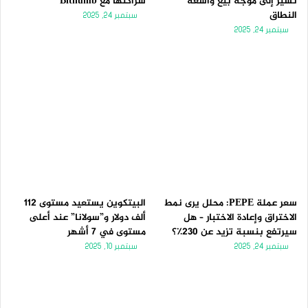
تُشير إلى موجة بيع واسعة
شراكتها مع Bithumb
النطاق
سبتمبر 24, 2025
سبتمبر 24, 2025
سعر عملة PEPE: محلل يرى نمط
البيتكوين يستعيد مستوى 112
الاختراق وإعادة الاختبار – هل
ألف دولار و”سولانا” عند أعلى
سيرتفع بنسبة تزيد عن 230٪؟
مستوى في 7 أشهر
سبتمبر 24, 2025
سبتمبر 10, 2025