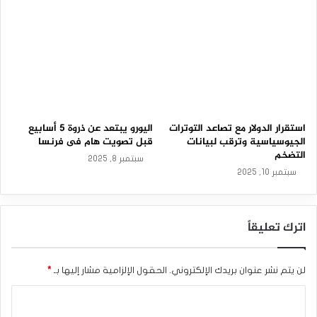
م
من أجل إعادة تسعير العقود أعلاه ،ينتظر المتداولون غدًا الثلاثاء .
–
صدور بيانات التضخم ‏الرئيسية فى الولايات المتحدة لشهر يناير.
2
والتي توضح إلى أي مدى ألت الضغوط ‏التضخمية على صانعي
3
-
السياسة النقدية بمجلس الاحتياطي الفيدرالي.‏
0
3
-
الدولار يتماسك فوق أدنى مستوى فى أسبوعين بفضل صعود
2
‏العائدات.
0
استقرار الدولار مع تصاعد التوترات
اليورو يبتعد عن ذروة 5 أسابيع
2
الجيوسياسية وترقب لبيانات
قبل تصويت هام فى فرنسا
المصدر : اضغط هنا
6
التضخم
سبتمبر 8, 2025
سبتمبر 10, 2025
أسعار الفائدة الأمريكية
الدولار الأمريكي
الفائدة
مؤشر الدولار
اترك تعليقاً
لن يتم نشر عنوان بريدك الإلكتروني.
الحقول الإلزامية مشار إليها بـ
*
ا
ل