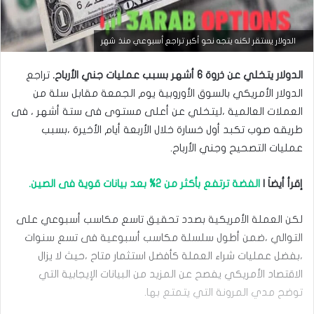
التحليل الفني للعملات
الدولار يستقر لكنه يتجه نحو أكبر تراجع أسبوعي منذ شهر
مارس
الدولار يتخلي عن ذروة 6 أشهر بسبب عمليات جني الأرباح.
تراجع
23,
2026
الدولار الأمريكي بالسوق الأوروبية يوم الجمعة مقابل سلة من
س
العملات ‏العالمية ،ليتخلي عن أعلى مستوى فى ستة أشهر ، فى
ع
طريقه صوب تكبد أول خسارة ‏خلال الأربعة أيام الأخيرة ،بسبب
ر
ا
عمليات التصحيح وجني الأرباح.‏
ل
د
إقرأ أيضاَ |
الفضة ترتفع بأكثر من 2% بعد بيانات قوية فى الصين.
و
ل
ا
لكن العملة الأمريكية بصدد تحقيق تاسع مكاسب أسبوعي على
ر
م
التوالي ،ضمن أطول ‏سلسلة مكاسب أسبوعية فى تسع سنوات
ق
،بفضل عمليات شراء العملة كأفضل ‏استثمار متاح ،حيث لا يزال
ا
الاقتصاد الأمريكي يفصح عن المزيد من البيانات الإيجابية ‏التي
ب
ل
توضح مدي المرونة التي يتمتع بها.‏
ا