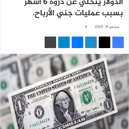
الدولار يتخلي عن ذروة 6 أشهر
بسبب عمليات جني الأرباح.
سبتمبر 16, 2023
0
فيسبوك
‫X
لينكدإن
ماسنجر
تيلقرام
طباعة