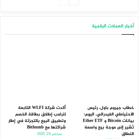
الصفحة
الصفحة
التالية
السابقة
أخبار العملات الرقمية
خطاب جيروم باول، رئيس
أكدت شركة WLFI التابعة
الاحتياطي الفيدرالي، اليوم:
لترامب إطلاق بطاقة الخصم
بيانات Bitcoin و Ether ETF
وتطبيق البيع بالتجزئة في إطار
تُشير إلى موجة بيع واسعة
شراكتها مع Bithumb
النطاق
سبتمبر 24, 2025