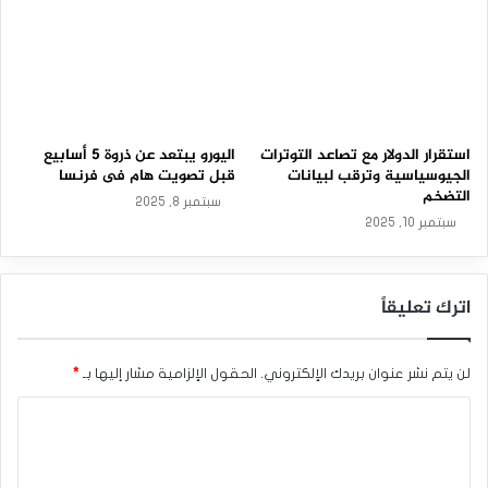
2
3
-
الدولار يتخلي عن ذروة 6 أشهر بسبب عمليات جني الأرباح.
0
3
المصدر : اضغط هنا
-
2
0
استقرار الدولار مع تصاعد التوترات
اليورو يبتعد عن ذروة 5 أسابيع
أسعار الفائدة الأمريكية
الاحتياطي الفيدرالي
2
الجيوسياسية وترقب لبيانات
قبل تصويت هام فى فرنسا
6
التضخم
سبتمبر 8, 2025
الدولار الأمريكي
مؤشر الدولار
سبتمبر 10, 2025
اترك تعليقاً
لن يتم نشر عنوان بريدك الإلكتروني.
الحقول الإلزامية مشار إليها بـ
*
ا
ل
ت