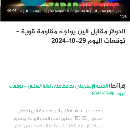
سعر الدولار مقابل الين يستعد لمهاجمة مقاومة محورية – توقعات اليوم – 23-03-
2026
الدولار مقابل الين يواجه مقاومة قوية –
توقعات اليوم 29-10-2024
التحليل الفني للعملات
أغسطس
12, 2025
س
ع
ر
إقرأ أيضاَ |
الجنيه الإسترليني يحافظ على ثباته السلبي – توقعات
ا
اليوم 29-10-2024
ل
د
و
وجد سعر الدولار مقابل الين صعوبة في تخطي
ل
ا
مستوى 153.65، ليظهر بعض الميل الهابط ويقترب
ر
من اختبار دعم القناة اللحظية الصاعدة التي تظهر
م