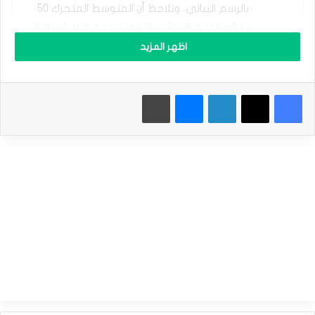
بالرسم البياني، ونلاحظ أن المتوسط المتحرك 50
ق
ا
يقدّم الدعم الإيجابي للسعر ليدعم فرص استمرار
ب
التحليل
الارتفاع داخل هذه القناة، بانتظار استئناف الاتجاه
اظهر المزيد
ل
ا
الصاعد الذي يصل هدفه التالي إلى مناطق
ل
154.90. بالمقابل، يجب الانتباه إلى أن كسر 152.35
ي
فيسبوك
‫X
لينكدإن
ماسنجر
طباعة
سيضع السعر تحت ضغط سلبي لحظي يستهدف
ن
ي
اختبار مستوى 151.09 مبدئياً قبل أي محاولة جديدة
ت
للارتفاع.
خ
ل
النطاق
ص
م
المتوقع
152.40 (دعم) – 154.00 (مقاومة)
ن
للتداول
ض
غ
توقعات
و
مرتفع
الاتجاه
ط
ه
ا
ل
الدولار مقابل الين يواجه مقاومة قوية – توقعات اليوم 29-
س
10-2024