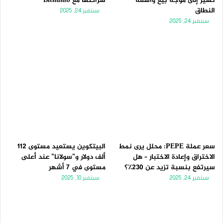
تُشير إلى موجة بيع واسعة
شراكتها مع Bithumb
النطاق
سبتمبر 24, 2025
سبتمبر 24, 2025
سعر عملة PEPE: محلل يرى نمط
البيتكوين يستعيد مستوى 112
الاختراق وإعادة الاختبار – هل
ألف دولار و”سولانا” عند أعلى
سيرتفع بنسبة تزيد عن 230٪؟
مستوى في 7 أشهر
سبتمبر 24, 2025
سبتمبر 10, 2025