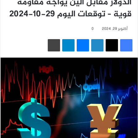
الدولار مقابل الين يواجه مقاومة
قوية – توقعات اليوم 29-10-2024
أكتوبر 29, 2024
0
فيسبوك
‫X
لينكدإن
ماسنجر
تيلقرام
طباعة