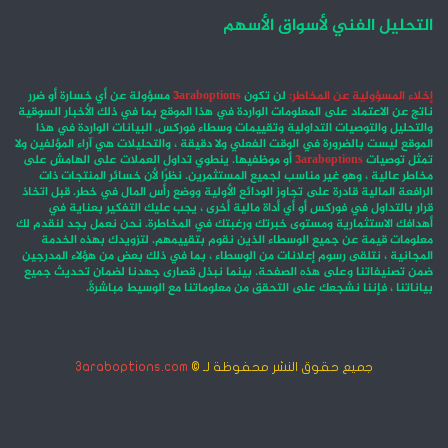
التحليل الفني لأسواق الأسهم
إخلاء المسؤولية عن المخاطر:
لن تكون
3araboptions
مسؤولة عن أي خسارة أو ضرر
ناتج عن الاعتماد على المعلومات الواردة في هذا الموقع بما في ذلك الأخبار السوقية
والتحليل والتوصيات التداولية وتقييمات وسطاء فوركس. البيانات الواردة في هذا
الموقع ليست بالضرورة في الوقت الفعلي ولا دقيقة ، والتحليلات هي آراء المؤلفين ولا
تمثل توصيات
3araboptions
أو موظفيها. ينطوي تداول العملات على الهامش على
مخاطر عالية ، وهو غير مناسب لجميع المستثمرين. نظرًا لأن خسائر المنتجات ذات
الرافعة المالية قادرة على تجاوز الودائع الأولية ووضع رأس المال في خطر. قبل اتخاذ
قرار بالتداول في فوركس أو أي أداة مالية أخرى ، يجب عليك التفكير بعناية في
أهدافك الاستثمارية ومستوى خبرتك ورغبتك في المخاطرة. نحن نعمل بجد لنقدم لك
معلومات قيمة عن جميع الوسطاء الذين نقوم بتقييمهم. لتزويدك بهذه الخدمة
المجانية ، نتلقى رسوم إعلانات من الوسطاء ، بما في ذلك بعض من هؤلاء المدرجين
ضمن تصنيفاتنا وعلى هذه الصفحة. بينما نبذل قصارى جهدنا لضمان تحديث جميع
بياناتنا ، فإننا نشجعك على التحقق من معلوماتنا مع الوسيط مباشرةً.
جميع حقوق النشر محفوظة لـ ©
3araboptions.com
‫X
فيسبوك
انستقرام