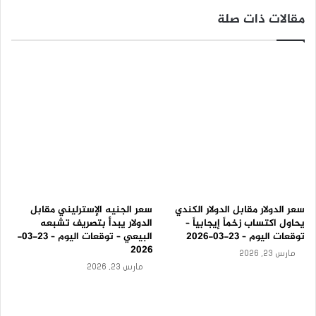
ل
ب
مقالات ذات صلة
ي
ة
–
ت
و
ق
ع
ا
ت
ا
ل
ي
و
م
سعر الدولار مقابل الدولار الكندي
سعر الجنيه الإسترليني مقابل
–
يحاول اكتساب زخماً إيجابياً –
الدولار يبدأ بتصريف تشبعه
1
توقعات اليوم – 23-03-2026
البيعي – توقعات اليوم – 23-03-
2
2026
مارس 23, 2026
-
مارس 23, 2026
0
8
-
2