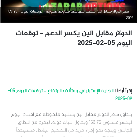
سعر الدولار مقابل الين يستعد لمهاجمة مقاومة محورية – توقعات اليوم – 23-03-
2026
الدولار مقابل الين يكسر الدعم – توقعات
اليوم 05-02-2025
التحليل الفني للعملات
أغسطس
12, 2025
س
ع
ر
إقرأ أيضاَ |
الجنيه الإسترليني يستأنف الارتفاع – توقعات اليوم 05-
ا
02-2025
ل
د
و
يتداول سعر الدولار مقابل الين بسلبية ملحوظة مع افتتاح اليوم
ل
ليكسر مستوى 153.75 ويحاول الثبات دونه، ليخرج من النطاق
ا
ر
الجانبي ويتجه نحو إجراء مزيد من التصحيح الهابط، مستهدفاً
م