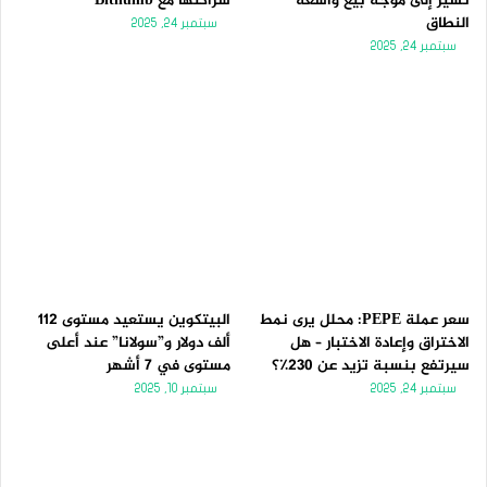
تُشير إلى موجة بيع واسعة
شراكتها مع Bithumb
النطاق
سبتمبر 24, 2025
سبتمبر 24, 2025
سعر عملة PEPE: محلل يرى نمط
البيتكوين يستعيد مستوى 112
الاختراق وإعادة الاختبار – هل
ألف دولار و”سولانا” عند أعلى
سيرتفع بنسبة تزيد عن 230٪؟
مستوى في 7 أشهر
سبتمبر 24, 2025
سبتمبر 10, 2025