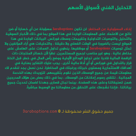
التحليل الفني لأسواق الأسهم
إخلاء المسؤولية عن المخاطر:
لن تكون
3araboptions
مسؤولة عن أي خسارة أو ضرر
ناتج عن الاعتماد على المعلومات الواردة في هذا الموقع بما في ذلك الأخبار السوقية
والتحليل والتوصيات التداولية وتقييمات وسطاء فوركس. البيانات الواردة في هذا
الموقع ليست بالضرورة في الوقت الفعلي ولا دقيقة ، والتحليلات هي آراء المؤلفين ولا
تمثل توصيات
3araboptions
أو موظفيها. ينطوي تداول العملات على الهامش على
مخاطر عالية ، وهو غير مناسب لجميع المستثمرين. نظرًا لأن خسائر المنتجات ذات
الرافعة المالية قادرة على تجاوز الودائع الأولية ووضع رأس المال في خطر. قبل اتخاذ
قرار بالتداول في فوركس أو أي أداة مالية أخرى ، يجب عليك التفكير بعناية في
أهدافك الاستثمارية ومستوى خبرتك ورغبتك في المخاطرة. نحن نعمل بجد لنقدم لك
معلومات قيمة عن جميع الوسطاء الذين نقوم بتقييمهم. لتزويدك بهذه الخدمة
المجانية ، نتلقى رسوم إعلانات من الوسطاء ، بما في ذلك بعض من هؤلاء المدرجين
ضمن تصنيفاتنا وعلى هذه الصفحة. بينما نبذل قصارى جهدنا لضمان تحديث جميع
بياناتنا ، فإننا نشجعك على التحقق من معلوماتنا مع الوسيط مباشرةً.
جميع حقوق النشر محفوظة لـ ©
3araboptions.com
‫X
فيسبوك
انستقرام