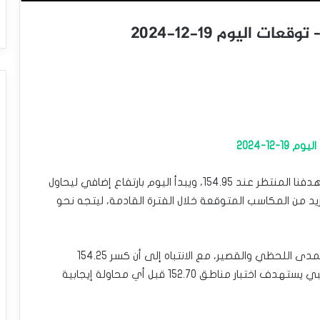
ت اليوم 19-12-2024
12-2024
اندفع سعر الدولار مقابل الين صعوداً لينجح بتحقيق هدفنا المنتظر عند 154.95، ويبدأ اليوم بارتفاع إضافي ليحاول
د من المكاسب المتوقعة خلال الفترة القادمة، ليتجه نحو
وبالتالي، نحن مستمرون بترجيح الاتجاه الصاعد على المدى اللحظي والقصير، مع الانتباه إلى أن كسر 154.25
سيوقف الاندفاع الصاعد ويضع السعر تحت ضغط سلبي يستهدف اختبار مناطق 152.70 قبل أي محاولة إيجابية