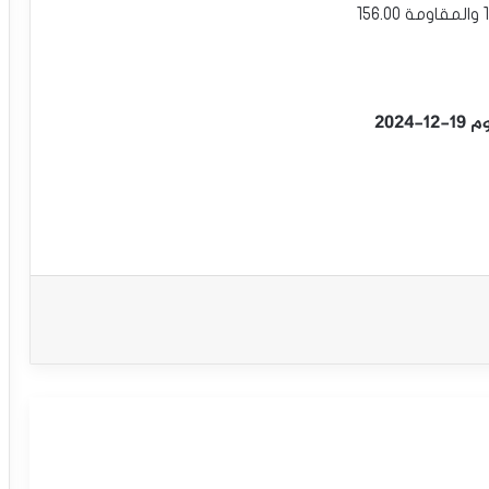
202
سعر الدولار مقابل الين يتخلص من ضغوطه
السلبية – توقعات اليوم – 12-08-2025
تحليل الدولار الأمريكي/الين الياباني: الدولار
الأمريكي يقع بالقرب من المتوسط ​​المتحرك