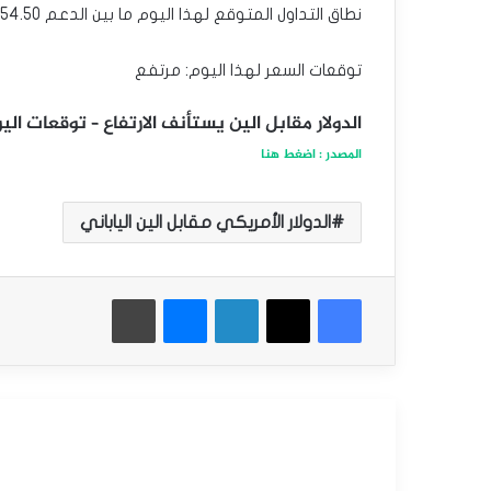
نطاق التداول المتوقع لهذا اليوم ما بين الدعم 154.50 والمقاومة 156.00
توقعات السعر لهذا اليوم: مرتفع
الدولار مقابل الين يستأنف الارتفاع – توقعات اليوم 19-12-4
المصدر : اضغط هنا
الدولار الأمريكي مقابل الين الياباني
فيسبوك
‫X
لينكدإن
ماسنجر
طباعة
أقرأ التالي