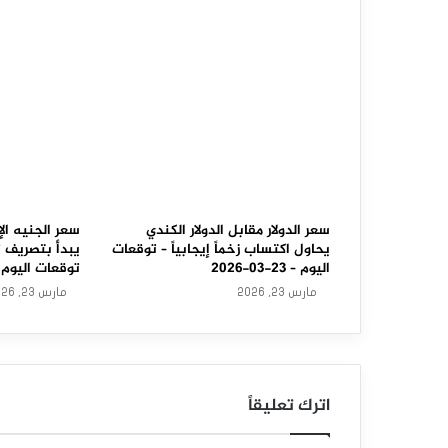
ر
م
ق
ا
ب
ل
ا
سعر الدولار مقابل الدولار الكندي
سعر الجنيه الإ
ل
يحاول اكتساب زخماً إيجابياً – توقعات
يبدأ بتصريف 
اليوم – 23-03-2026
توقعات اليوم – 23-03-6
ي
مارس 23, 2026
مارس 23, 2026
ن
ي
ت
اترك تعليقاً
خ