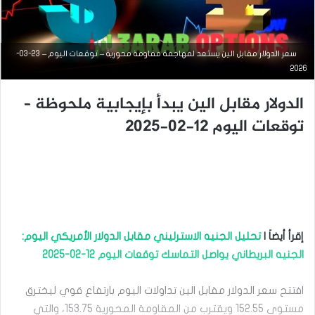
سعر الدولار مقابل الين يستعد لمهاجمة مقاومة محورية – توقعات اليوم – 23-03-
2026
الدولار مقابل الين يبدأ بإيجابية ملحوظة –
توقعات اليوم 12-02-2025
التحليل الفني للعملات
أغسطس
12, 2025
س
ع
ر
إقرأ أيضاَ |
تحليل الجنيه الاسترليني مقابل الدولار الأمريكي اليوم:
ا
الجنيه البريطاني يواصل التماسك توقعات اليوم 12-02-2025
ل
د
و
افتتح سعر الدولار مقابل الين تداولات اليوم بارتفاع قوي ليخترق
ل
مستوى 152.55 ويقترب من المقاومة المحورية 153.75، والتي