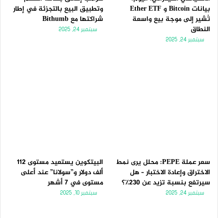
بيانات Bitcoin و Ether ETF
وتطبيق البيع بالتجزئة في إطار
تُشير إلى موجة بيع واسعة
شراكتها مع Bithumb
النطاق
سبتمبر 24, 2025
سبتمبر 24, 2025
سعر عملة PEPE: محلل يرى نمط
البيتكوين يستعيد مستوى 112
الاختراق وإعادة الاختبار – هل
ألف دولار و”سولانا” عند أعلى
سيرتفع بنسبة تزيد عن 230٪؟
مستوى في 7 أشهر
سبتمبر 24, 2025
سبتمبر 10, 2025