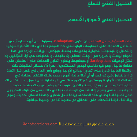
التحليل الفني للسلع
التحليل الفني لأسواق الأسهم
إخلاء المسؤولية عن المخاطر:
لن تكون
3araboptions
مسؤولة عن أي خسارة أو ضرر
ناتج عن الاعتماد على المعلومات الواردة في هذا الموقع بما في ذلك الأخبار السوقية
والتحليل والتوصيات التداولية وتقييمات وسطاء فوركس. البيانات الواردة في هذا
الموقع ليست بالضرورة في الوقت الفعلي ولا دقيقة ، والتحليلات هي آراء المؤلفين ولا
تمثل توصيات
3araboptions
أو موظفيها. ينطوي تداول العملات على الهامش على
مخاطر عالية ، وهو غير مناسب لجميع المستثمرين. نظرًا لأن خسائر المنتجات ذات
الرافعة المالية قادرة على تجاوز الودائع الأولية ووضع رأس المال في خطر. قبل اتخاذ
قرار بالتداول في فوركس أو أي أداة مالية أخرى ، يجب عليك التفكير بعناية في
أهدافك الاستثمارية ومستوى خبرتك ورغبتك في المخاطرة. نحن نعمل بجد لنقدم لك
معلومات قيمة عن جميع الوسطاء الذين نقوم بتقييمهم. لتزويدك بهذه الخدمة
المجانية ، نتلقى رسوم إعلانات من الوسطاء ، بما في ذلك بعض من هؤلاء المدرجين
ضمن تصنيفاتنا وعلى هذه الصفحة. بينما نبذل قصارى جهدنا لضمان تحديث جميع
بياناتنا ، فإننا نشجعك على التحقق من معلوماتنا مع الوسيط مباشرةً.
جميع حقوق النشر محفوظة لـ ©
3araboptions.com