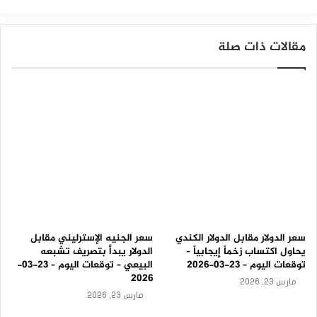
ل
الدولار الأمريكي مقابل الين الياباني
س
ل
ب
مقالات ذات صلة
ي
ة
–
ت
و
ق
ع
ا
ت
ا
ل
ي
و
م
سعر الدولار مقابل الدولار الكندي
سعر الجنيه الإسترليني مقابل
–
يحاول اكتساب زخماً إيجابياً –
الدولار يبدأ بتصريف تشبعه
1
توقعات اليوم – 23-03-2026
البيعي – توقعات اليوم – 23-03-
2
2026
مارس 23, 2026
-
مارس 23, 2026
0
8