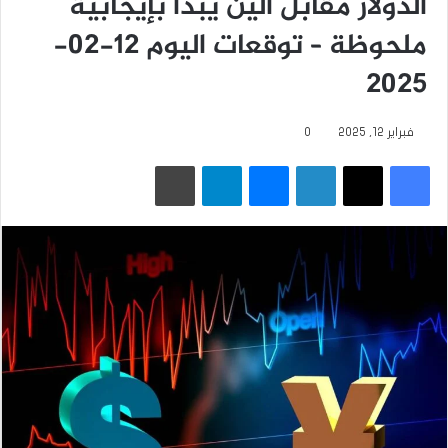
الدولار مقابل الين يبدأ بإيجابية
ملحوظة – توقعات اليوم 12-02-
2025
فبراير 12, 2025
0
فيسبوك
‫X
لينكدإن
ماسنجر
تيلقرام
طباعة