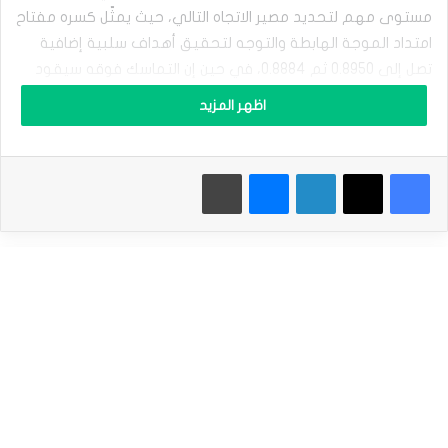
ر
مستوى مهم لتحديد مصير الاتجاه التالي، حيث يمثّل كسره مفتاح
م
ق
امتداد الموجة الهابطة والتوجه لتحقيق أهداف سلبية إضافية
ا
تصل إلى 0.8950 ثم 0.8884، في حين إن التماسك فوقه سيقود
ب
السعر لاستئناف المسار الرئيسي الصاعد من جديد.
ل
اظهر المزيد
ا
ل
وحتى الآن، لا يزال الاتجاه الهابط مرجحاً على المدى اللحظي ما لم
ف
يتم اختراق مستوى 0.9145 والثبات فوقه.
فيسبوك
‫X
لينكدإن
ماسنجر
طباعة
ر
ن
ك
نطاق التداول المتوقع لهذا اليوم ما بين الدعم 0.8980 والمقاومة
م
0.9100
ح
ا
ط
توقعات السعر لهذا اليوم: منخفض
ا
ل
الدولار مقابل الفرنك يواصل الانخفاض – توقعات اليوم 05-
إ
02-2025
ش
ا
المصدر : اضغط هنا
ر
ا
ت