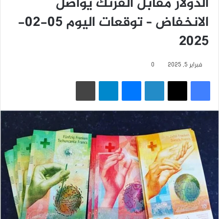
الدولار مقابل الفرنك يواصل
الانخفاض – توقعات اليوم 05-02-
2025
فبراير 5, 2025
0
فيسبوك
‫X
لينكدإن
ماسنجر
تيلقرام
طباعة