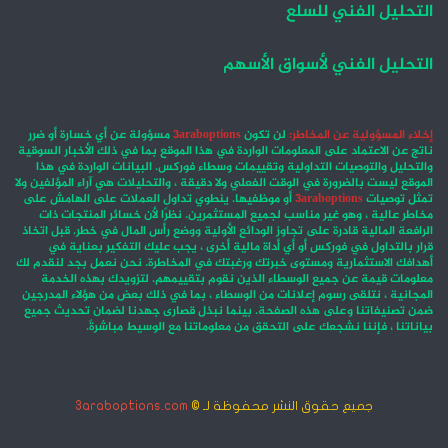
التحليل الفني للسلع
التحليل الفني لأسواق الأسهم
إخلاء المسؤولية عن المخاطر:
لن تكون
3araboptions
مسؤولة عن أي خسارة أو ضرر
ناتج عن الاعتماد على المعلومات الواردة في هذا الموقع بما في ذلك الأخبار السوقية
والتحليل والتوصيات التداولية وتقييمات وسطاء فوركس. البيانات الواردة في هذا
الموقع ليست بالضرورة في الوقت الفعلي ولا دقيقة ، والتحليلات هي آراء المؤلفين ولا
تمثل توصيات
3araboptions
أو موظفيها. ينطوي تداول العملات على الهامش على
مخاطر عالية ، وهو غير مناسب لجميع المستثمرين. نظرًا لأن خسائر المنتجات ذات
الرافعة المالية قادرة على تجاوز الودائع الأولية ووضع رأس المال في خطر. قبل اتخاذ
قرار بالتداول في فوركس أو أي أداة مالية أخرى ، يجب عليك التفكير بعناية في
أهدافك الاستثمارية ومستوى خبرتك ورغبتك في المخاطرة. نحن نعمل بجد لنقدم لك
معلومات قيمة عن جميع الوسطاء الذين نقوم بتقييمهم. لتزويدك بهذه الخدمة
المجانية ، نتلقى رسوم إعلانات من الوسطاء ، بما في ذلك بعض من هؤلاء المدرجين
ضمن تصنيفاتنا وعلى هذه الصفحة. بينما نبذل قصارى جهدنا لضمان تحديث جميع
بياناتنا ، فإننا نشجعك على التحقق من معلوماتنا مع الوسيط مباشرةً.
جميع حقوق النشر محفوظة لـ ©
3araboptions.com