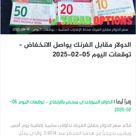
سعر الدولار مقابل الفرنك محاط الإشارات السلبية – توقعات اليوم – 15-09-2025
الدولار مقابل الفرنك يواصل الانخفاض –
توقعات اليوم 05-02-2025
التحليل الفني للعملات
سبتمبر
15,
2025
س
ع
ر
إقرأ أيضاَ |
الدولار النيوزلندي يستمر بالارتفاع – توقعات اليوم 05-
ا
ل
02-2025
د
و
قدّم سعر الدولار مقابل الفرنك تداولات سلبية إضافية يوم أمس،
ل
ا
ويقترب تدريجياً من هدفنا المنتظر عند 0.9014، والذي يمثّل