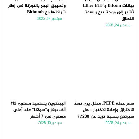
بيانات Bitcoin و Ether ETF
وتطبيق البيع بالتجزئة في إطار
تُشير إلى موجة بيع واسعة
شراكتها مع Bithumb
النطاق
سبتمبر 24, 2025
سبتمبر 24, 2025
سعر عملة PEPE: محلل يرى نمط
البيتكوين يستعيد مستوى 112
الاختراق وإعادة الاختبار – هل
ألف دولار و”سولانا” عند أعلى
سيرتفع بنسبة تزيد عن 230٪؟
مستوى في 7 أشهر
سبتمبر 24, 2025
سبتمبر 10, 2025