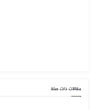
التحليل الفني للعملات
سبتمبر
15,
2025
س
ع
ر
ا
ل
د
و
مقالات ذات صلة
ل
ا
ر