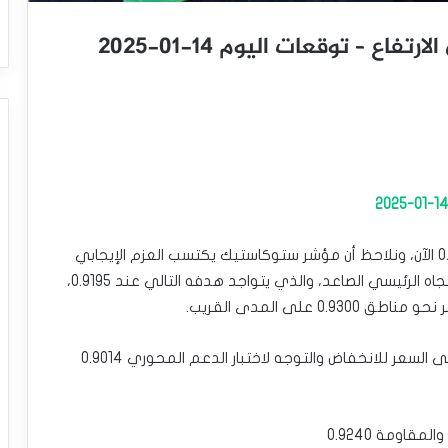
اع – توقعات اليوم 14-01-2025
يتذبذب سعر الدولار مقابل الفرنك حول مستوى 0.9160 الآن، ونلاحظ أن مؤشر ستوكاستيك يكتسب العزم الإيجابي
بشكل ملحوظ، بانتظار تحفيز السعر على استئناف الاتجاه الرئيسي الصاعد، والذي يتواجد هدفه التالي عند 0.9195،
على المدى القريب.
بالمقابل، يجب الانتباه إلى أن كسر 0.9105 سيضغط على السعر للانخفاض والتوجه لاختبار الدعم المحوري 0.9014