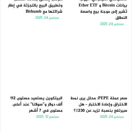
بيانات Bitcoin و Ether ETF
وتطبيق البيع بالتجزئة في إطار
تُشير إلى موجة بيع واسعة
شراكتها مع Bithumb
النطاق
سبتمبر 24, 2025
سبتمبر 24, 2025
سعر عملة PEPE: محلل يرى نمط
البيتكوين يستعيد مستوى 112
الاختراق وإعادة الاختبار – هل
ألف دولار و”سولانا” عند أعلى
سيرتفع بنسبة تزيد عن 230٪؟
مستوى في 7 أشهر
سبتمبر 24, 2025
سبتمبر 10, 2025