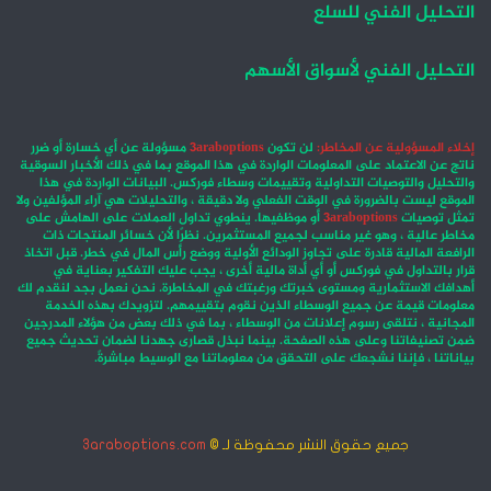
التحليل الفني للسلع
التحليل الفني لأسواق الأسهم
إخلاء المسؤولية عن المخاطر:
لن تكون
3araboptions
مسؤولة عن أي خسارة أو ضرر
ناتج عن الاعتماد على المعلومات الواردة في هذا الموقع بما في ذلك الأخبار السوقية
والتحليل والتوصيات التداولية وتقييمات وسطاء فوركس. البيانات الواردة في هذا
الموقع ليست بالضرورة في الوقت الفعلي ولا دقيقة ، والتحليلات هي آراء المؤلفين ولا
تمثل توصيات
3araboptions
أو موظفيها. ينطوي تداول العملات على الهامش على
مخاطر عالية ، وهو غير مناسب لجميع المستثمرين. نظرًا لأن خسائر المنتجات ذات
الرافعة المالية قادرة على تجاوز الودائع الأولية ووضع رأس المال في خطر. قبل اتخاذ
قرار بالتداول في فوركس أو أي أداة مالية أخرى ، يجب عليك التفكير بعناية في
أهدافك الاستثمارية ومستوى خبرتك ورغبتك في المخاطرة. نحن نعمل بجد لنقدم لك
معلومات قيمة عن جميع الوسطاء الذين نقوم بتقييمهم. لتزويدك بهذه الخدمة
المجانية ، نتلقى رسوم إعلانات من الوسطاء ، بما في ذلك بعض من هؤلاء المدرجين
ضمن تصنيفاتنا وعلى هذه الصفحة. بينما نبذل قصارى جهدنا لضمان تحديث جميع
بياناتنا ، فإننا نشجعك على التحقق من معلوماتنا مع الوسيط مباشرةً.
جميع حقوق النشر محفوظة لـ ©
3araboptions.com