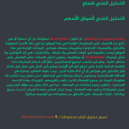
التحليل الفني للسلع
التحليل الفني لأسواق الأسهم
إخلاء المسؤولية عن المخاطر:
لن تكون
3araboptions
مسؤولة عن أي خسارة أو ضرر
ناتج عن الاعتماد على المعلومات الواردة في هذا الموقع بما في ذلك الأخبار السوقية
والتحليل والتوصيات التداولية وتقييمات وسطاء فوركس. البيانات الواردة في هذا
الموقع ليست بالضرورة في الوقت الفعلي ولا دقيقة ، والتحليلات هي آراء المؤلفين ولا
تمثل توصيات
3araboptions
أو موظفيها. ينطوي تداول العملات على الهامش على
مخاطر عالية ، وهو غير مناسب لجميع المستثمرين. نظرًا لأن خسائر المنتجات ذات
الرافعة المالية قادرة على تجاوز الودائع الأولية ووضع رأس المال في خطر. قبل اتخاذ
قرار بالتداول في فوركس أو أي أداة مالية أخرى ، يجب عليك التفكير بعناية في
أهدافك الاستثمارية ومستوى خبرتك ورغبتك في المخاطرة. نحن نعمل بجد لنقدم لك
معلومات قيمة عن جميع الوسطاء الذين نقوم بتقييمهم. لتزويدك بهذه الخدمة
المجانية ، نتلقى رسوم إعلانات من الوسطاء ، بما في ذلك بعض من هؤلاء المدرجين
ضمن تصنيفاتنا وعلى هذه الصفحة. بينما نبذل قصارى جهدنا لضمان تحديث جميع
بياناتنا ، فإننا نشجعك على التحقق من معلوماتنا مع الوسيط مباشرةً.
جميع حقوق النشر محفوظة لـ ©
3araboptions.com