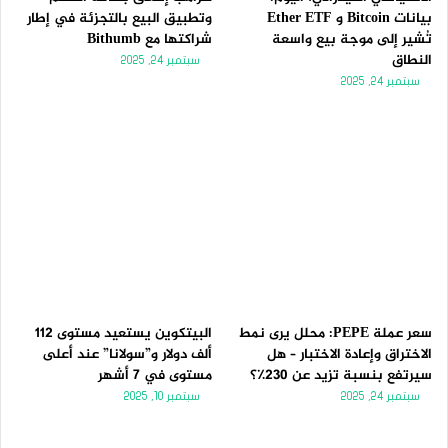
بيانات Bitcoin و Ether ETF
وتطبيق البيع بالتجزئة في إطار
تُشير إلى موجة بيع واسعة
شراكتها مع Bithumb
النطاق
سبتمبر 24, 2025
سبتمبر 24, 2025
سعر عملة PEPE: محلل يرى نمط
البيتكوين يستعيد مستوى 112
الاختراق وإعادة الاختبار – هل
ألف دولار و”سولانا” عند أعلى
سيرتفع بنسبة تزيد عن 230٪؟
مستوى في 7 أشهر
سبتمبر 24, 2025
سبتمبر 10, 2025