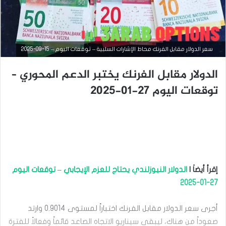
سعر الدولار مقابل الفرنك محاط الإشارات السلبية – توقعات اليوم – 15-09-2025
الدولار مقابل الفرنك يختبر الدعم المحوري –
توقعات اليوم 27-01-2025
التحليل الفني للعملات
سبتمبر
15,
2025
س
ع
ر
إقرأ أيضاَ |
الدولار النيوزلندي يحتاج للعزم الإيجابي – توقعات اليوم
ا
ل
27-01-2025
د
و
أجرى سعر الدولار مقابل الفرنك اختباراً لمستوى 0.9014 وارتد
ل
ا
صعوداً من هناك، ليبقى سيناريو الاتجاه الصاعد قائماً وفعالاً للفترة