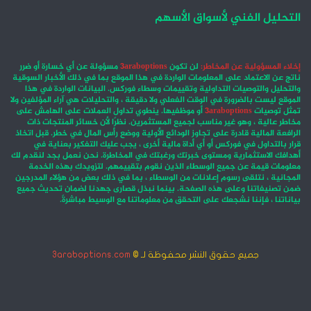
التحليل الفني لأسواق الأسهم
إخلاء المسؤولية عن المخاطر:
لن تكون
3araboptions
مسؤولة عن أي خسارة أو ضرر
ناتج عن الاعتماد على المعلومات الواردة في هذا الموقع بما في ذلك الأخبار السوقية
والتحليل والتوصيات التداولية وتقييمات وسطاء فوركس. البيانات الواردة في هذا
الموقع ليست بالضرورة في الوقت الفعلي ولا دقيقة ، والتحليلات هي آراء المؤلفين ولا
تمثل توصيات
3araboptions
أو موظفيها. ينطوي تداول العملات على الهامش على
مخاطر عالية ، وهو غير مناسب لجميع المستثمرين. نظرًا لأن خسائر المنتجات ذات
الرافعة المالية قادرة على تجاوز الودائع الأولية ووضع رأس المال في خطر. قبل اتخاذ
قرار بالتداول في فوركس أو أي أداة مالية أخرى ، يجب عليك التفكير بعناية في
أهدافك الاستثمارية ومستوى خبرتك ورغبتك في المخاطرة. نحن نعمل بجد لنقدم لك
معلومات قيمة عن جميع الوسطاء الذين نقوم بتقييمهم. لتزويدك بهذه الخدمة
المجانية ، نتلقى رسوم إعلانات من الوسطاء ، بما في ذلك بعض من هؤلاء المدرجين
ضمن تصنيفاتنا وعلى هذه الصفحة. بينما نبذل قصارى جهدنا لضمان تحديث جميع
بياناتنا ، فإننا نشجعك على التحقق من معلوماتنا مع الوسيط مباشرةً.
جميع حقوق النشر محفوظة لـ ©
3araboptions.com
‫X
فيسبوك
انستقرام