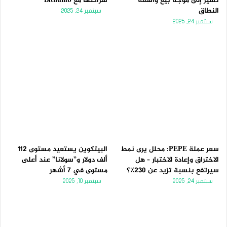
تُشير إلى موجة بيع واسعة
شراكتها مع Bithumb
النطاق
سبتمبر 24, 2025
سبتمبر 24, 2025
سعر عملة PEPE: محلل يرى نمط
البيتكوين يستعيد مستوى 112
الاختراق وإعادة الاختبار – هل
ألف دولار و”سولانا” عند أعلى
سيرتفع بنسبة تزيد عن 230٪؟
مستوى في 7 أشهر
سبتمبر 24, 2025
سبتمبر 10, 2025