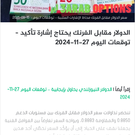
سعر الدولار مقابل الفرنك محاط الإشارات السلبية – توقعات اليوم – 15-09-2025
الدولار مقابل الفرنك يحتاج إشارة تأكيد –
توقعات اليوم 27-11-2024
التحليل الفني للعملات
سبتمبر
15,
2025
س
ع
ر
إقرأ أيضاَ |
الدولار النيوزلندي يحاول بإيجابية – توقعات اليوم 27-11-
ا
ل
2024
د
و
تنحصر تداولات سعر الدولار مقابل الفرنك بين مستويات الدعم
ل
ا
0.8850 والمقاومة 0.8883، ويواجه السعر تعارضاً بين العوامل الفنية
ر
يجعلنا نقف على الحياد إلى أن يؤكّد السعر تخطّي أحد هذين
م