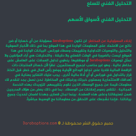
التحليل الفني للسلع
التحليل الفني لأسواق الأسهم
إخلاء المسؤولية عن المخاطر:
لن تكون
3araboptions
مسؤولة عن أي خسارة أو ضرر
ناتج عن الاعتماد على المعلومات الواردة في هذا الموقع بما في ذلك الأخبار السوقية
والتحليل والتوصيات التداولية وتقييمات وسطاء فوركس. البيانات الواردة في هذا
الموقع ليست بالضرورة في الوقت الفعلي ولا دقيقة ، والتحليلات هي آراء المؤلفين ولا
تمثل توصيات
3araboptions
أو موظفيها. ينطوي تداول العملات على الهامش على
مخاطر عالية ، وهو غير مناسب لجميع المستثمرين. نظرًا لأن خسائر المنتجات ذات
الرافعة المالية قادرة على تجاوز الودائع الأولية ووضع رأس المال في خطر. قبل اتخاذ
قرار بالتداول في فوركس أو أي أداة مالية أخرى ، يجب عليك التفكير بعناية في
أهدافك الاستثمارية ومستوى خبرتك ورغبتك في المخاطرة. نحن نعمل بجد لنقدم لك
معلومات قيمة عن جميع الوسطاء الذين نقوم بتقييمهم. لتزويدك بهذه الخدمة
المجانية ، نتلقى رسوم إعلانات من الوسطاء ، بما في ذلك بعض من هؤلاء المدرجين
ضمن تصنيفاتنا وعلى هذه الصفحة. بينما نبذل قصارى جهدنا لضمان تحديث جميع
بياناتنا ، فإننا نشجعك على التحقق من معلوماتنا مع الوسيط مباشرةً.
جميع حقوق النشر محفوظة لـ ©
3araboptions.com