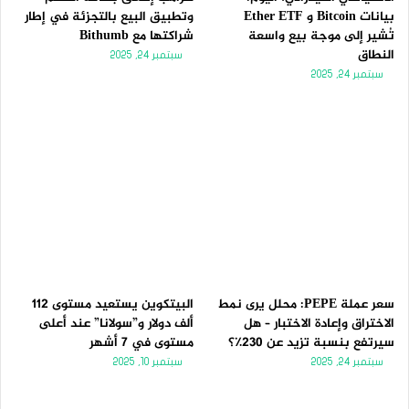
بيانات Bitcoin و Ether ETF
وتطبيق البيع بالتجزئة في إطار
تُشير إلى موجة بيع واسعة
شراكتها مع Bithumb
النطاق
سبتمبر 24, 2025
سبتمبر 24, 2025
سعر عملة PEPE: محلل يرى نمط
البيتكوين يستعيد مستوى 112
الاختراق وإعادة الاختبار – هل
ألف دولار و”سولانا” عند أعلى
سيرتفع بنسبة تزيد عن 230٪؟
مستوى في 7 أشهر
سبتمبر 24, 2025
سبتمبر 10, 2025