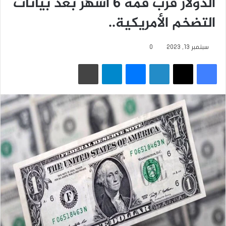
الدولار قرب قمة 6 أشهر بعد بيانات
التضخم الأمريكية..
سبتمبر 13, 2023
0
فيسبوك
‫X
لينكدإن
ماسنجر
تيلقرام
طباعة