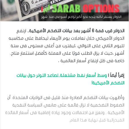
التحليل الفني للعملات
الدولار يستقر لكنه يتجه نحو أكبر تراجع أسبوعي منذ شهر
مارس
الدولار قرب قمة 6 أشهر بعد بيانات التضخم الأمريكية..
ارتفع
23,
2026
الدولار الأمريكي خلال تعاملات يوم الأربعاء ليحافظ على مكاسبه
س
لليوم الثاني ‏على التوالي ،ليقترب من أعلى مستوى فى ستة
ع
أشهر ،حيث لا يزال الطلب قويًا على ‏العملة كأفضل استثمار متاح.
ر
ا
خاصة فى ظل ارتفاع أسعار العالمية ،
ل
د
إقرأ أيضاَ |
وسط أسعار نفط مشتعلة..تصاعد التوتر حول بيانات
و
ل
‏التضخم الأمريكية!‏
ا
ر
م
وأظهرت بيانات التضخم الصادرة منذ قليل فى الولايات المتحدة. أن
ق
الضغوط ‏التضخمية لا تزال قائمة على صانعي السياسة النقدية
ا
الأمريكية . وتعزز من احتمالات ‏وجود زيادة إضافية فى أسعار الفائدة
ب
ل
الفيدرالية قبل نهاية هذا العام.‏
ا