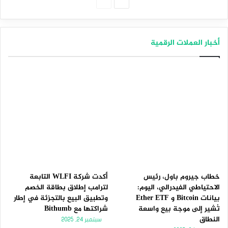
الصفحة
الصفحة
التالية
السابقة
أخبار العملات الرقمية
خطاب جيروم باول، رئيس
أكدت شركة WLFI التابعة
الاحتياطي الفيدرالي، اليوم:
لترامب إطلاق بطاقة الخصم
بيانات Bitcoin و Ether ETF
وتطبيق البيع بالتجزئة في إطار
تُشير إلى موجة بيع واسعة
شراكتها مع Bithumb
النطاق
سبتمبر 24, 2025