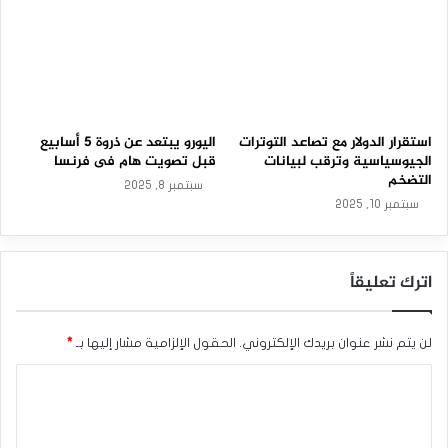
2
تعزز تلك البيانات من فرص قيام مجلس الاحتياطي برفع أسعار
3
الفائدة بنحو 25 نقطة ‏أساس. خلال اجتماع الأول من تشرين الثاني/
-
نوفمبر القادم.، فى انتظار قادم بيانات ‏التضخم خلال الفترة
0
3
المقبلة.‏
-
2
الدولار قرب قمة 6 أشهر بعد بيانات التضخم الأمريكية..
0
استقرار الدولار مع تصاعد التوترات
اليورو يبتعد عن ذروة 5 أسابيع
2
الجيوسياسية وترقب لبيانات
قبل تصويت هام فى فرنسا
6
المصدر : اضغط هنا
التضخم
سبتمبر 8, 2025
سبتمبر 10, 2025
الاحتياطي الفيدرالي
الدولار الأمريكي
اترك تعليقاً
مؤشر الدولار
لن يتم نشر عنوان بريدك الإلكتروني.
الحقول الإلزامية مشار إليها بـ
*
ا
ل
ت