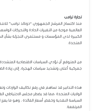
تجارة ترامب
منذ اكتساح المرشح الجمهوري “دونالد ترامب” للانتخا
العالمية موجة من التغيرات الحادة والتحركات الواسعة
الكبيرة لدى المؤسسات و مستثمري التجزئة بشأن السي
المتحدة.
من المتوقع أن تؤدي السياسات الاقتصادية المتشددة ا
جمركية أعلى وتشديد سياسات الهجرة، إلى زيادة ال
هذه التدابير قد تساهم في رفع تكاليف الواردات وتع
الولايات المتحدة ،مما قد يضطر مجلس الاحتياطي الف
السياسة النقدية وخفض أسعار الفائدة ، وهو ما يعزز ا
المرتفعة.