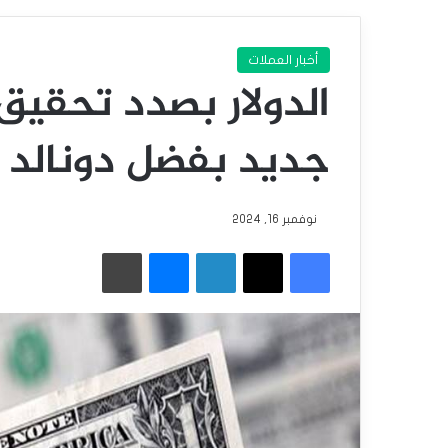
أخبار العملات
الدولار بصدد تحق
جديد بفضل دونالد 
نوفمبر 16, 2024
فيسبوك
‫X
لينكدإن
ماسنجر
طباعة