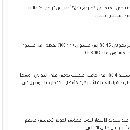
حتياطي الفيدرالي “جيروم باول” أدت إلى تراجع احتمالات
•سعر مؤشر الدولار الأمريكي اليوم: تراجع مؤشر الدولار بحوالي 0.45% إلى مستوى (106.44) نقطة ، من مستوي
•عند تسوية يوم الخميس، حقق مؤشر الدولار ارتفاع بنسبة 0.4% ، فى خامس مكسب يومي على التوالي ، وسجل
107.06 نقطة ، بفضل عمليات شراء العملة الأمريكية كأفضل استثمار متاح وبديل فى
ند تسوية الأسعار اليوم، ‏فمؤشر الدولار الأمريكي ‏مرتفع