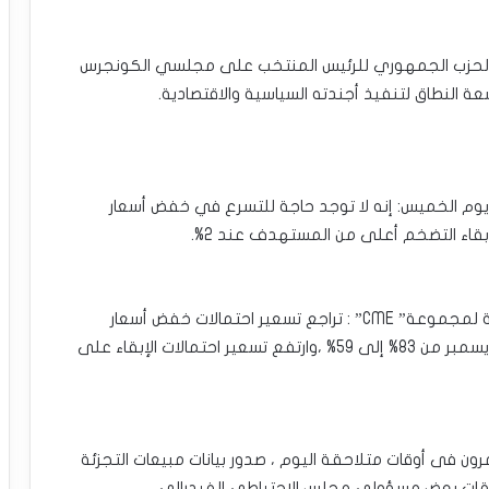
طر الحزب الجمهوري للرئيس المنتخب على مجلسي الكونجرس
 النطاق لتنفيذ أجندته السياسية والاقتصادية.
 يوم الخميس: إنه لا توجد حاجة للتسرع في خفض أسعار
بقاء التضخم أعلى من المستهدف عند 2%.
•عقب تلك التعليقات ووفقًا لأداة “فيد ووتش” التابعة لمجموعة‎ ‎‎”‎‏CME‏‎”‎‏ : تراجع تسعير احتمالات خفض أسعار
الفائدة الأمريكية بنحو 25 نقطة ‏أساس فى اجتماع ديسمبر من 83% إلى 59% ،وارتفع تسعير احتمالات الإبقاء على
رون فى أوقات متلاحقة اليوم ، صدور بيانات مبيعات التجزئة
عليقات بعض مسؤولي مجلس الاحتياطي الفيدرالي.